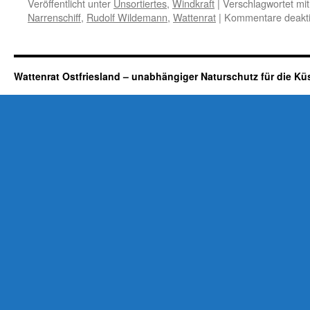
Veröffentlicht unter
Unsortiertes
,
Windkraft
|
Verschlagwortet mit
Narrenschiff
,
Rudolf Wildemann
,
Wattenrat
|
Kommentare deakti
Wattenrat Ostfriesland – unabhängiger Naturschutz für die Kü