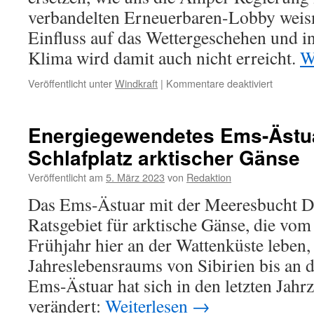
verbandelten Erneuerbaren-Lobby weis
Einfluss auf das Wettergeschehen und in
Klima wird damit auch nicht erreicht.
W
für
Veröffentlicht unter
Windkraft
|
Kommentare deaktiviert
Windkraft
Physik
für
Energiegewendetes Ems-Ästua
Dummies
Schlafplatz arktischer Gänse
Veröffentlicht am
5. März 2023
von
Redaktion
Das Ems-Ästuar mit der Meeresbucht Dol
Ratsgebiet für arktische Gänse, die vom 
Frühjahr hier an der Wattenküste leben, 
Jahreslebensraums von Sibirien bis an 
Ems-Ästuar hat sich in den letzten Jahr
verändert:
Weiterlesen
→