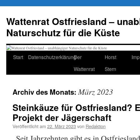
Zum
Inhalt
Wattenrat Ostfriesland – una
springen
Naturschutz für die Küste
Start
Datenschutzerklärung
Der
Horst
Imp
Wattenrat
Stern
März 2023
Archiv des Monats:
Steinkäuze für Ostfriesland? 
Projekt der Jägerschaft
Veröffentlicht am
22. März 2023
von
Redaktion
„Seit Jahrzehnten gibt es in Ostfrieslan