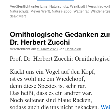
Veröffentlicht unter
Ems
,
Naturschutz
,
Windkraft
|
Verschlagwort
Naturschutz
,
Meyer Werft
,
Natura-2000
,
Wattenrat
,
Windenergi
für
deaktiviert
Energiegewendetes
Ems-
Ästuar,
Ornithologische Gedanken zur 
Rast-
Dr. Herbert Zucchi
und
Schlafplatz
Veröffentlicht am
2. März 2023
von
Redaktion
arktischer
Gänse
Prof. Dr. Herbert Zucchi: Ornithologis
Kackt uns ein Vogel auf den Kopf,
ist es wohl nie ein Wiedehopf,
denn diese Spezies ist sehr rar.
Das heißt, dass es ein andrer war.
Noch seltener sind blaue Racken,
sodass auch die uns nicht bekacken.
Wei