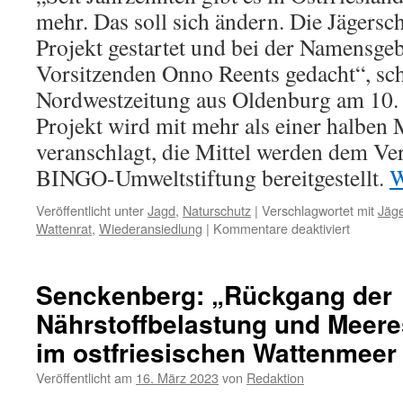
mehr. Das soll sich ändern. Die Jägersch
Projekt gestartet und bei der Namensg
Vorsitzenden Onno Reents gedacht“, sch
Nordwestzeitung aus Oldenburg am 10.
Projekt wird mit mehr als einer halben 
veranschlagt, die Mittel werden dem V
BINGO-Umweltstiftung bereitgestellt.
W
Veröffentlicht unter
Jagd
,
Naturschutz
|
Verschlagwortet mit
Jäge
für
Wattenrat
,
Wiederansiedlung
|
Kommentare deaktiviert
Steinkäu
für
Ostfriesl
Senckenberg: „Rückgang der
Ein
Nährstoffbelastung und Meere
fragwürd
Projekt
im ostfriesischen Wattenmeer
der
Jägersch
Veröffentlicht am
16. März 2023
von
Redaktion