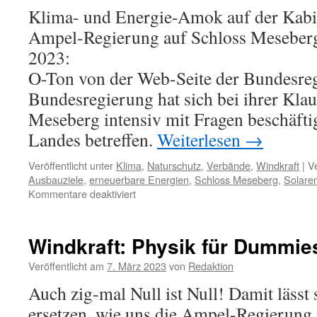
os
Klima- und Energie-Amok auf der Kabi
Wa
Ampel-Regierung auf Schloss Meseberg
2023:
O-Ton von der Web-Seite der Bundesre
Bundesregierung hat sich bei ihrer Kla
Meseberg intensiv mit Fragen beschäftig
Landes betreffen.
Weiterlesen
→
Veröffentlicht unter
Klima
,
Naturschutz
,
Verbände
,
Windkraft
|
V
Ausbauziele
,
erneuerbare Energien
,
Schloss Meseberg
,
Solare
für
Kommentare deaktiviert
Klima-
und
Energie-
Windkraft: Physik für Dummie
Amok:
Kabinettsklausur
Veröffentlicht am
7. März 2023
von
Redaktion
auf
Auch zig-mal Null ist Null! Damit lässt 
Schloss
Meseberg
ersetzen, wie uns die Ampel-Regierung 