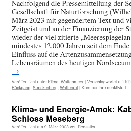
Nachfolgend die Pressemitteilung der 
Gesellschaft für Naturforschung (Wilh
März 2023 mit gegendertem Text und v
Zeitgeist und an der Finanzierung der St
wieder der viel zitierte „Meerespiegelans
mindestes 12.000 Jahren seit dem Ende 
Einfluss auf die Artenzusammensetzun
Lebensräumen des heutigen Nordseeumf
→
Veröffentlicht unter
Klima
,
Wattenmeer
|
Verschlagwortet mit
Kl
für
Rückgang
,
Senckenberg
,
Wattenrat
|
Kommentare deaktiviert
Se
„R
de
Klima- und Energie-Amok: Kab
Nä
Schloss Meseberg
un
Me
Veröffentlicht am
9. März 2023
von
Redaktion
im