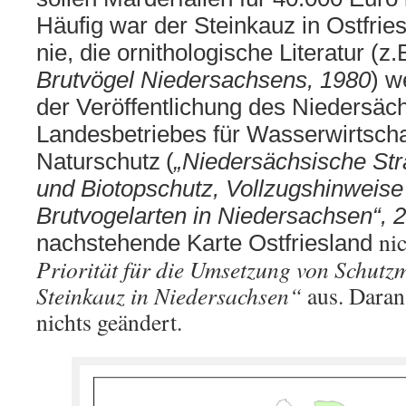
H
äufig war der Steinkauz in Ostfrie
nie, die ornithologische Literatur
(z.
Brutvögel
Niedersachsens,
1
9
80
) w
der Veröffentlichung des Niedersäc
Landesbetriebes für Wasserwirtscha
Naturschutz
(
„
Niedersächsische Str
und Biotopschutz, Vollzugshinweis
Brutvogelarten in Niedersachsen“,
2
ni
nachstehende Karte Ostfriesland
Priorität für die Umsetzung von Schut
Steinkauz in Niedersachsen“
aus. Daran 
nichts geändert.