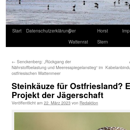
Start
Datenschutzerklärung
Der
Horst
Imp
Wattenrat
Stern
←
Senckenberg: „Rückgang der
Nährstoffbelastung und Meeresspiegelanstieg“ im
Kabelanbindu
ostfriesischen Wattenmeer
Steinkäuze für Ostfriesland? 
Projekt der Jägerschaft
Veröffentlicht am
22. März 2023
von
Redaktion