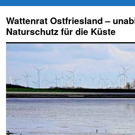
Zum
Inhalt
Wattenrat Ostfriesland – una
springen
Naturschutz für die Küste