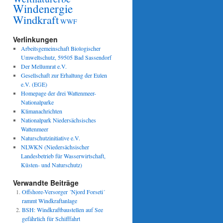
Windenergie
Windkraft
WWF
Verlinkungen
Arbeitsgemeinschaft Biologischer
Umweltschutz, 59505 Bad Sassendorf
Der Mellumrat e.V.
Gesellschaft zur Erhaltung der Eulen
e.V. (EGE)
Homepage der drei Wattenmeer-
Nationalparke
Klimanachrichten
Nationalpark Niedersächsisches
Wattenmeer
Naturschutzinitiative e.V.
NLWKN (Niedersächsischer
Landesbetrieb für Wasserwirtschaft,
Küsten- und Naturschutz)
Verwandte Beiträge
Offshore-Versorger ´Njord Forseti´
rammt Windkraftanlage
BSH: Windkraftbaustellen auf See
gefährlich für Schifffahrt