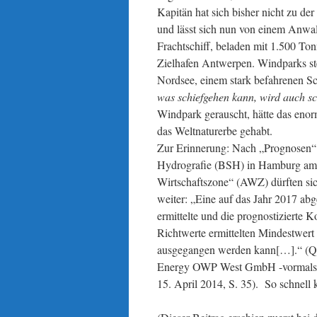
Kapitän hat sich bisher nicht zu der
und lässt sich nun von einem Anwalt
Frachtschiff, beladen mit 1.500 Ton
Zielhafen Antwerpen. Windparks ste
Nordsee, einem stark befahrenen S
was schiefgehen kann, wird auch s
Windpark gerauscht, hätte das eno
das Weltnaturerbe gehabt.
Zur Erinnerung: Nach „Prognosen“ 
Hydrografie (BSH) in Hamburg am B
Wirtschaftszone“ (AWZ) dürften sich
weiter: „Eine auf das Jahr 2017 ab
ermittelte und die prognostizierte 
Richtwerte ermittelten Mindestwer
ausgegangen werden kann[…].“ (Q
Energy OWP West GmbH -vormals 
15. April 2014, S. 35). So schnel