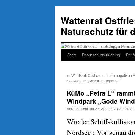
Zum
Inhalt
Wattenrat Ostfri
springen
Naturschutz für 
Start
Datenschutzerklärung
Der 
←
Windkraft Offshore und die negativen 
Seevögel in „Scientific Reports“
KüMo „Petra L“ rammt
Windpark „Gode Wind
Veröffentlicht am
27. April 2023
von
Reda
Wieder Schiffskollisio
Nordsee : Vor genau dre