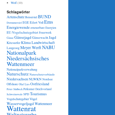
Wolf
(10)
Schlagwörter
BUND
Artenschutz
Bensersiel
Ems
Eilert Voß
EGE
Dornumersiel
Energiewende
erneuerbare Energien
EU-Vogelschutzgebiet
Feuerwerk
Gänsejagd
Jagd
Gänsewacht
Gänse
Klima
Landwirtschaft
Kitesurfer
NABU
Meyer Werft
Langeoog
Nationalpark
Niedersächsisches
Wattenmeer
Nationalparkverwaltung
Naturschutz
Naturschutzverbände
Niedersachsen
NLWKN
Nordsee
Ostfriesland
Offshore
Olaf Lies
Petkumer Deichvorland
Peter Südbeck
Tourismus
SPD
Schweinswale
Vögel
Vogelschutzgebiet
Wasservogeljagd
Wattenmeer
Wattenrat
Weltnaturerbe