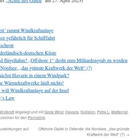
der „
Achse des Guten
“ am 27. April 2023)
eti´ rammt Windkraftanlage
e gefährlich für Schifffahrt
schrott
ederländisch-deutschen Küste
d flügellahm? „Offshore 1“ droht zum Milliardengrab zu werden
 Nordsee, „das grünste Kraftwerk der Welt“ (?)
ächst Havarie in einem Windpark?
 Wärmekraftwerke läuft nichts!
ill Windkraftanlage auf der Insel
y´s Law
indkraft
abgelegt und mit
Gode Wind
,
Havarie
,
Kollision
,
Petra L
,
Wattenrat
,
ezeichen für den
Permalink
.
Auswirkungen auf
Offshore-Gipfel in Ostende: die Nordsee, „das grünste
Kraftwerk der Welt“ (?)
→