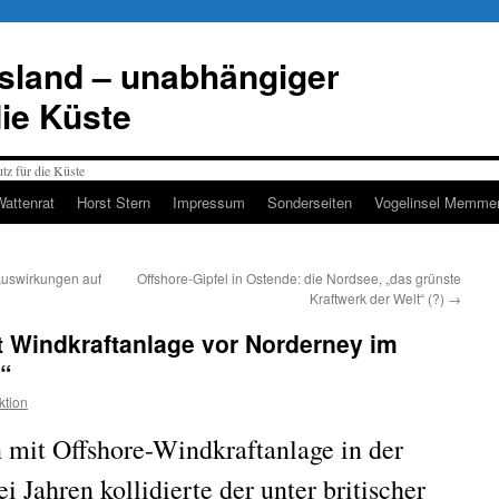
esland – unabhängiger
die Küste
Wattenrat
Horst Stern
Impressum
Sonderseiten
Vogelinsel Memmer
Auswirkungen auf
Offshore-Gipfel in Ostende: die Nordsee, „das grünste
Kraftwerk der Welt“ (?)
→
 Windkraftanlage vor Norderney im
“
ktion
n mit Offshore-Windkraftanlage in der
i Jahren kollidierte der unter britischer