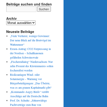
Beiträge suchen und finden
Archiv
Archiv
Neueste Beiträge
„Viele Verlierer, wenige Gewinner:
Der neue Blick auf die Brutvögel im
Wattenmeer“
Exxon-Antrag: CO2-Verpressung in
der Nordsee – Schallkanonen
gefährden Schweinswale
„Fischereidialog“ Niedersachsen: Nur
zehn Prozent des Küstenmeeres sollen
fischereifrei werden
Risikoanlagen Wind- oder
Solarenergie – Warnung vor
Bürgerbeteiligungen: „Das Übelste,
was es am grauen Kapitalmarkt gibt“
„Kommando Angry Birds“ verübt
Anschläge auf die Deutsche Bahn
Prof. Dr. Schulte: „Sittenwidrige
Pachtverträge zum Bau von