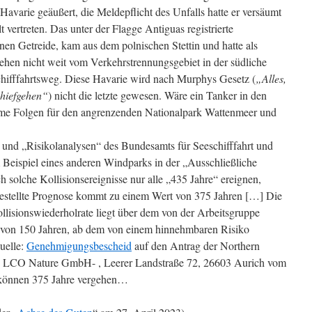
 Havarie geäußert, die Meldepflicht des Unfalls hatte er versäumt
 vertreten. Das unter der Flagge Antiguas registrierte
nen Getreide, kam aus dem polnischen Stettin und hatte als
hen nicht weit vom Verkehrstrennungsgebiet in der südliche
chifffahrtsweg. Diese Havarie wird nach Murphys Gesetz (
„Alles,
chiefgehen“
)
nicht die letzte gewesen. Wäre ein Tanker in den
rme Folgen für den angrenzenden Nationalpark Wattenmeer und
und „Risikolanalysen“ des Bundesamts für Seeschifffahrt und
eispiel eines anderen Windparks in der „Ausschließliche
 solche Kollisionsereignisse nur alle „435 Jahre“ ereignen,
gestellte Prognose kommt zu einem Wert von 375 Jahren […] Die
Kollisionswiederholrate liegt über dem von der Arbeitsgruppe
t von 150 Jahren, ab dem von einem hinnehmbaren Risiko
uelle:
Genehmigungsbescheid
auf den Antrag der Northern
LCO Nature GmbH- , Leerer Landstraße 72, 26603 Aurich vom
l können 375 Jahre vergehen…