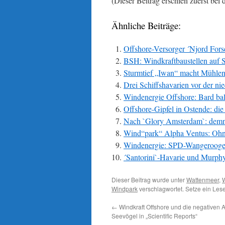
(Dieser Beitrag erschien zuerst bei 
Ähnliche Beiträge:
Offshore-Versorger ´Njord Fors
BSH: Windkraftbaustellen auf Se
Sturmtief „Iwan“ macht Mühlen
Drei Schiffshavarien vor der ni
Windenergie Offshore: Bard bal
Offshore-Gipfel in Ostende: die
Nach `Glory Amsterdam`: demn
Wind“park“ Alpha Ventus: Ohne
Windenergie: SPD-Wangerooge w
´Santorini`-Havarie und Murph
Dieser Beitrag wurde unter
Wattenmeer
,
W
Windpark
verschlagwortet. Setze ein Les
←
Windkraft Offshore und die negativen 
Seevögel in „Scientific Reports“