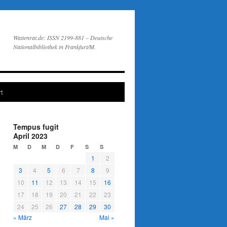
Wattenrat.de: ISSN 2199-881 – Deutsche
Nationalbibliothek in Frankfurt/M.
t
Tempus fugit
April 2023
M
D
M
D
F
S
S
1
2
3
4
5
6
7
8
9
10
11
12
13
14
15
16
17
18
19
20
21
22
23
24
25
26
27
28
29
30
« März
Mai »