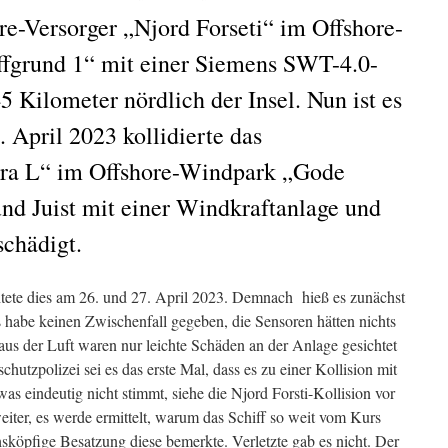
re-Versorger „Njord Forseti“ im Offshore-
fgrund 1“ mit einer Siemens SWT-4.0-
 Kilometer nördlich der Insel. Nun ist es
 April 2023 kollidierte das
tra L“ im Offshore-Windpark „Gode
nd Juist mit einer Windkraftanlage und
chädigt.
tete dies am 26. und 27. April 2023. Demnach hieß es zunächst
 habe keinen Zwischenfall gegeben, die Sensoren hätten nichts
us der Luft waren nur leichte Schäden an der Anlage gesichtet
tzpolizei sei es das erste Mal, dass es zu einer Kollision mit
s eindeutig nicht stimmt, siehe die Njord Forsti-Kollision vor
weiter, es werde ermittelt, warum das Schiff so weit vom Kurs
sköpfige Besatzung diese bemerkte. Verletzte gab es nicht. Der