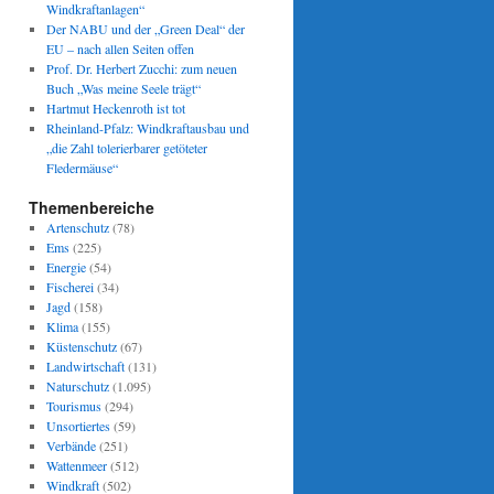
Windkraftanlagen“
Der NABU und der „Green Deal“ der
EU – nach allen Seiten offen
Prof. Dr. Herbert Zucchi: zum neuen
Buch „Was meine Seele trägt“
Hartmut Heckenroth ist tot
Rheinland-Pfalz: Windkraftausbau und
„die Zahl tolerierbarer getöteter
Fledermäuse“
Themenbereiche
Artenschutz
(78)
Ems
(225)
Energie
(54)
Fischerei
(34)
Jagd
(158)
Klima
(155)
Küstenschutz
(67)
Landwirtschaft
(131)
Naturschutz
(1.095)
Tourismus
(294)
Unsortiertes
(59)
Verbände
(251)
Wattenmeer
(512)
Windkraft
(502)