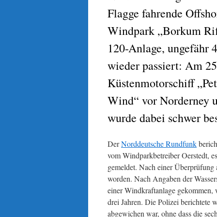
Flagge fahrende Offsho
Windpark „Borkum Rif
120-Anlage, ungefähr 45
wieder passiert: Am 25.
Küstenmotorschiff „Pe
Wind“ vor Norderney u
wurde dabei schwer bes
Der
Norddeutsche Rundfunk
berich
vom Windparkbetreiber Oerstedt, es
gemeldet. Nach einer Überprüfung a
worden. Nach Angaben der Wasserschu
einer Windkraftanlage gekommen, wa
drei Jahren. Die Polizei berichtete 
abgewichen war, ohne dass die sech