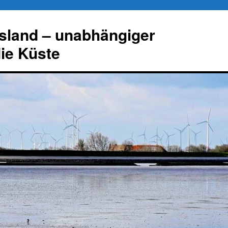
esland – unabhängiger
die Küste