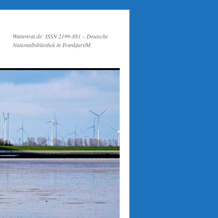
Wattenrat.de: ISSN 2199-881 – Deutsche
Nationalbibliothek in Frankfurt/M.