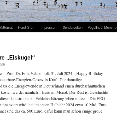
Wattenrat
Horst Stern
Impressum
Sonderseiten
Vogelinsel Memmer
re „Eiskugel“
tion
von Prof. Dr. Fritz Vahrenholt, 31. Juli 2024: „Happy Birthday
rneuerbare-Energien-Gesetz in Kraft. Der damalige
, dass die Energiewende in Deutschland einen durchschnittlichen
s kosten werde, nämlich 1 Euro im Monat. Der Rest ist Geschichte
it dieser katastrophalen Fehleinschätzung leben müssen. Die EEG-
n finanziert wird, hat im ersten Halbjahr 2024 etwa 10 Mrd. Euro
hnet sind das ca. 500 Euro, dafür kann man schon einige große