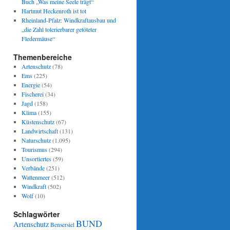
Buch „Was meine Seele trägt“
Hartmut Heckenroth ist tot
Rheinland-Pfalz: Windkraftausbau und
„die Zahl tolerierbarer getöteter
Fledermäuse“
Themenbereiche
Artenschutz
(78)
Ems
(225)
Energie
(54)
Fischerei
(34)
Jagd
(158)
Klima
(155)
Küstenschutz
(67)
Landwirtschaft
(131)
Naturschutz
(1.095)
Tourismus
(294)
Unsortiertes
(59)
Verbände
(251)
Wattenmeer
(512)
Windkraft
(502)
Wolf
(10)
Schlagwörter
BUND
Artenschutz
Bensersiel