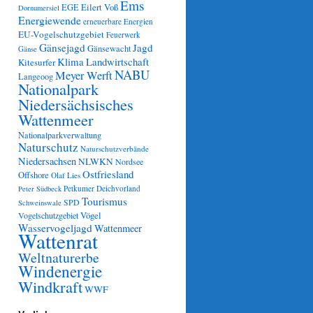
Ems
Eilert Voß
EGE
Dornumersiel
Energiewende
erneuerbare Energien
EU-Vogelschutzgebiet
Feuerwerk
Gänsejagd
Jagd
Gänsewacht
Gänse
Klima
Landwirtschaft
Kitesurfer
NABU
Meyer Werft
Langeoog
Nationalpark
Niedersächsisches
Wattenmeer
Nationalparkverwaltung
Naturschutz
Naturschutzverbände
Niedersachsen
NLWKN
Nordsee
Ostfriesland
Offshore
Olaf Lies
Petkumer Deichvorland
Peter Südbeck
Tourismus
SPD
Schweinswale
Vögel
Vogelschutzgebiet
Wasservogeljagd
Wattenmeer
Wattenrat
Weltnaturerbe
Windenergie
Windkraft
WWF