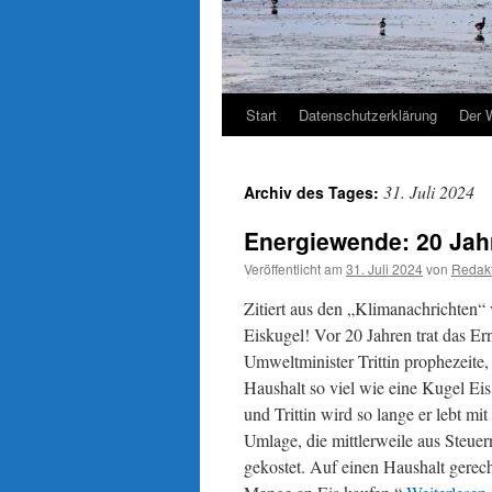
Start
Datenschutzerklärung
Der 
31. Juli 2024
Archiv des Tages:
Energiewende: 20 Jah
Veröffentlicht am
31. Juli 2024
von
Redak
Zitiert aus den „Klimanachrichten“ 
Eiskugel! Vor 20 Jahren trat das E
Umweltminister Trittin prophezeite
Haushalt so viel wie eine Kugel Ei
und Trittin wird so lange er lebt m
Umlage, die mittlerweile aus Steuer
gekostet. Auf einen Haushalt gerec