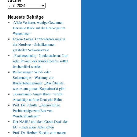
Archiv
Archiv
Neueste Beiträge
„Viele Verlierer, wenige Gewinner:
Der neue Blick auf die Brutvögel im
Wattenmeer“
Exxon-Antrag: CO2-Verpressung in
der Nordsee – Schallkanonen
gefährden Schweinswale
„Fischereidialog“ Niedersachsen: Nur
zehn Prozent des Küstenmeeres sollen
fischereifrei werden
Risikoanlagen Wind- oder
Solarenergie – Warnung vor
Bürgerbeteiligungen: „Das Übelste,
was es am grauen Kapitalmarkt gibt“
„Kommando Angry Birds“ verübt
Anschläge auf die Deutsche Bahn
Prof. Dr. Schulte: „Sittenwidrige
Pachtverträge zum Bau von
Windkraftanlagen“
Der NABU und der „Green Deal“ der
EU – nach allen Seiten offen
Prof. Dr. Herbert Zucchi: zum neuen