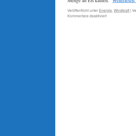
Menge an Eis kaufen.“
Weiterlesen
Veröffentlicht unter
Energie
,
Windkraft
|
Ve
für
Kommentare deaktiviert
Energiewende:
20
Jahre
„Eiskugel“