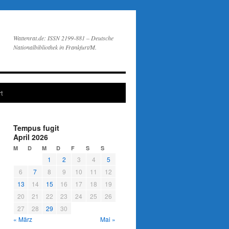
Wattenrat.de: ISSN 2199-881 – Deutsche
Nationalbibliothek in Frankfurt/M.
t
Tempus fugit
April 2026
M
D
M
D
F
S
S
1
2
3
4
5
6
7
8
9
10
11
12
13
14
15
16
17
18
19
20
21
22
23
24
25
26
27
28
29
30
« März
Mai »