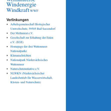
Windenergie
Windkraft
WWF
Verlinkungen
Arbeitsgemeinschaft Biologischer
Umweltschutz, 59505 Bad Sassendorf
Der Mellumrat e.V.
Gesellschaft zur Erhaltung der Eulen
e.V. (EGE)
Homepage der drei Wattenmeer-
Nationalparke
Klimanachrichten
Nationalpark Niedersächsisches
Wattenmeer
Naturschutzinitiative e.V.
NLWKN (Niedersächsischer
Landesbetrieb für Wasserwirtschaft,
Küsten- und Naturschutz)