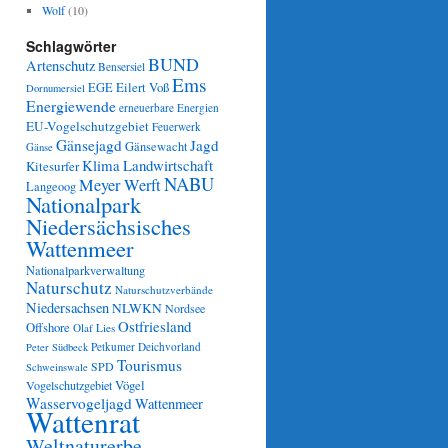
Wolf
(10)
Schlagwörter
BUND
Artenschutz
Bensersiel
Ems
Eilert Voß
EGE
Dornumersiel
Energiewende
erneuerbare Energien
EU-Vogelschutzgebiet
Feuerwerk
Gänsejagd
Jagd
Gänsewacht
Gänse
Klima
Landwirtschaft
Kitesurfer
NABU
Meyer Werft
Langeoog
Nationalpark
Niedersächsisches
Wattenmeer
Nationalparkverwaltung
Naturschutz
Naturschutzverbände
Niedersachsen
NLWKN
Nordsee
Ostfriesland
Offshore
Olaf Lies
Petkumer Deichvorland
Peter Südbeck
Tourismus
SPD
Schweinswale
Vögel
Vogelschutzgebiet
Wasservogeljagd
Wattenmeer
Wattenrat
Weltnaturerbe