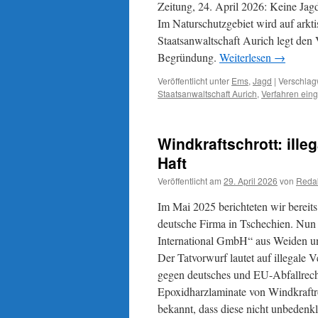
Zeitung, 24. April 2026: Keine Jagdz
Im Naturschutzgebiet wird auf arkti
Staatsanwaltschaft Aurich legt den 
Begründung.
Weiterlesen
→
Veröffentlicht unter
Ems
,
Jagd
|
Verschlagw
Staatsanwaltschaft Aurich
,
Verfahren einge
Windkraftschrott: iIle
Haft
Veröffentlicht am
29. April 2026
von
Reda
Im Mai 2025 berichteten wir bereits
deutsche Firma in Tschechien. Nun 
International GmbH“ aus Weiden un
Der Tatvorwurf lautet auf illegale 
gegen deutsches und EU-Abfallrecht
Epoxidharzlaminate von Windkraftro
bekannt, dass diese nicht unbedenkl