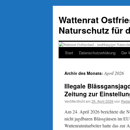
Zum
Inhalt
Wattenrat Ostfri
springen
Naturschutz für 
Start
Datenschutzerklärung
Der 
April 2026
Archiv des Monats:
Illegale Blässgansjag
Zeitung zur Einstellu
Veröffentlicht am
29. April 2026
von
Reda
Am 24. April 2026 berichtete die 
nicht jagdbaren Blässgänsen im EU
Wattenratmitarbeiter hatte das zur 