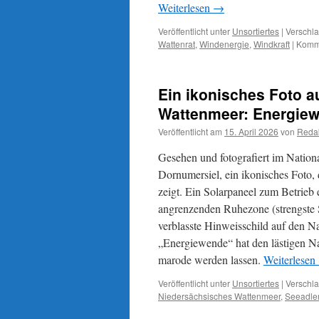
Weiterlesen
→
Veröffentlicht unter
Unsortiertes
|
Verschla
Wattenrat
,
Windenergie
,
Windkraft
|
Komme
Ein ikonisches Foto 
Wattenmeer: Energiew
Veröffentlicht am
15. April 2026
von
Reda
Gesehen und fotografiert im Natio
Dornumersiel, ein ikonisches Foto
zeigt. Ein Solarpaneel zum Betrieb
angrenzenden Ruhezone (strengste S
verblasste Hinweisschild auf den Nat
„Energiewende“ hat den lästigen Nat
marode werden lassen.
Weiterlesen
Veröffentlicht unter
Unsortiertes
|
Verschla
Niedersächsisches Wattenmeer
,
Seeadle