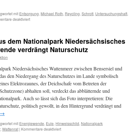
gwortet mit
Entsorgung
,
Michael Roth
,
Reycling
,
Schrott
,
Untersuchungshaft
,
für
ntare deaktiviert
Windkraftschrott:
iIlegale
Entsorgung
aus dem Nationalpark Niedersächsisches
–
Unternehmer
ende verdrängt Naturschutz
sitzt
ktion
in
U-
nalpark Niedersächsisches Wattenmeer zwischen Bensersiel und
Haft
, das den Niedergang des Naturschutzes im Lande symbolisch
 eines Elektrozaunes, der Deichschafe vom Betreten der
chutzzone) abhalten soll, verdeckt das abblätternde und
ionalpark. Auch so lässt sich das Foto interpretieren: Die
urschutz, politisch gewollt, in den Hintergrund verdrängt und
→
gwortet mit
Energiewende
,
Eule
,
Hinweisschild
,
Nationalpark
für
r
,
Wattenrat
|
Kommentare deaktiviert
Ein