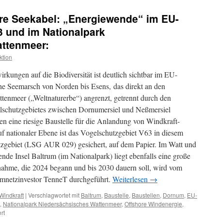
ikonisches
Foto
ore Seekabel: „Energiewende“ im EU-
aus
dem
3 und im Nationalpark
Nationalpark
ttenmeer:
Niedersächsisches
Wattenmeer:
ktion
Energiewende
verdrängt
kungen auf die Biodiversität ist deutlich sichtbar im EU-
Naturschutz
he Seemarsch von Norden bis Esens, das direkt an den
tenmeer („Weltnaturerbe“) angrenzt, getrennt durch den
elschutzgebietes zwischen Dornumersiel und Neßmersiel
n eine riesige Baustelle für die Anlandung von Windkraft-
uf nationaler Ebene ist das Vogelschutzgebiet V63 in diesem
tzgebiet (LSG AUR 029) gesichert, auf dem Papier. Im Watt und
ende Insel Baltrum (im Nationalpark) liegt ebenfalls eine große
hme, die 2024 begann und bis 2030 dauern soll, wird vom
omnetzinvestor TenneT durchgeführt.
Weiterlesen
→
Windkraft
|
Verschlagwortet mit
Baltrum
,
Baustelle
,
Baustellen
,
Dornum
,
EU-
,
Nationalpark Niedersächsisches Wattenmeer
,
Offshore Windenergie
,
für
rt