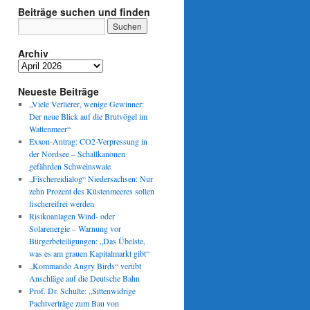
Beiträge suchen und finden
Archiv
Archiv
Neueste Beiträge
„Viele Verlierer, wenige Gewinner:
Der neue Blick auf die Brutvögel im
Wattenmeer“
Exxon-Antrag: CO2-Verpressung in
der Nordsee – Schallkanonen
gefährden Schweinswale
„Fischereidialog“ Niedersachsen: Nur
zehn Prozent des Küstenmeeres sollen
fischereifrei werden
Risikoanlagen Wind- oder
Solarenergie – Warnung vor
Bürgerbeteiligungen: „Das Übelste,
was es am grauen Kapitalmarkt gibt“
„Kommando Angry Birds“ verübt
Anschläge auf die Deutsche Bahn
Prof. Dr. Schulte: „Sittenwidrige
Pachtverträge zum Bau von