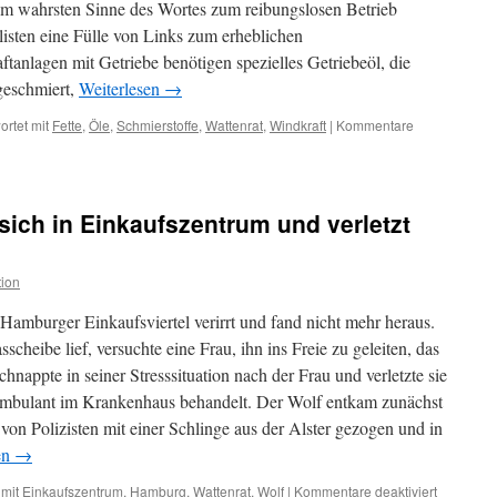
m wahrsten Sinne des Wortes zum reibungslosen Betrieb
Gänse
und
isten eine Fülle von Links zum erheblichen
Rabenvögel
tanlagen mit Getriebe benötigen spezielles Getriebeöl, die
geschmiert,
Weiterlesen
→
rtet mit
Fette
,
Öle
,
Schmierstoffe
,
Wattenrat
,
Windkraft
|
Kommentare
 sich in Einkaufszentrum und verletzt
ion
 Hamburger Einkaufsviertel verirrt und fand nicht mehr heraus.
cheibe lief, versuchte eine Frau, ihn ins Freie zu geleiten, das
chnappte in seiner Stresssituation nach der Frau und verletzte sie
 ambulant im Krankenhaus behandelt. Der Wolf entkam zunächst
von Polizisten mit einer Schlinge aus der Alster gezogen und in
en
→
für
 mit
Einkaufszentrum
,
Hamburg
,
Wattenrat
,
Wolf
|
Kommentare deaktiviert