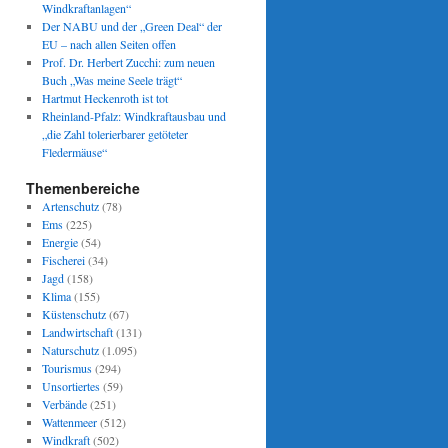
Windkraftanlagen“
Der NABU und der „Green Deal“ der
EU – nach allen Seiten offen
Prof. Dr. Herbert Zucchi: zum neuen
Buch „Was meine Seele trägt“
Hartmut Heckenroth ist tot
Rheinland-Pfalz: Windkraftausbau und
„die Zahl tolerierbarer getöteter
Fledermäuse“
Themenbereiche
Artenschutz
(78)
Ems
(225)
Energie
(54)
Fischerei
(34)
Jagd
(158)
Klima
(155)
Küstenschutz
(67)
Landwirtschaft
(131)
Naturschutz
(1.095)
Tourismus
(294)
Unsortiertes
(59)
Verbände
(251)
Wattenmeer
(512)
Windkraft
(502)