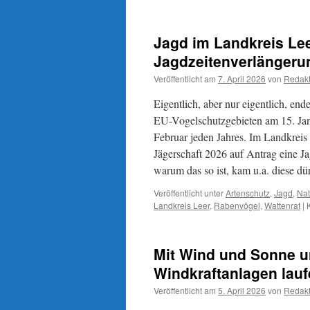
Jagd im Landkreis Lee
Jagdzeitenverlängeru
Veröffentlicht am
7. April 2026
von
Redakt
Eigentlich, aber nur eigentlich, en
EU-Vogelschutzgebieten am 15. Jan
Februar jeden Jahres. Im Landkreis
Jägerschaft 2026 auf Antrag eine J
warum das so ist, kam u.a. diese d
Veröffentlicht unter
Artenschutz
,
Jagd
,
Nat
Landkreis Leer
,
Rabenvögel
,
Wattenrat
|
Mit Wind und Sonne 
Windkraftanlagen lauf
Veröffentlicht am
5. April 2026
von
Redakt