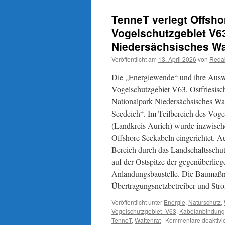
TenneT verlegt Offsh
Vogelschutzgebiet V6
Niedersächsisches Wa
Veröffentlicht am
13. April 2026
von
Reda
Die „Energiewende“ und ihre Auswir
Vogelschutzgebiet V63, Ostfriesisc
Nationalpark Niedersächsisches Wat
Seedeich“. Im Teilbereich des Vog
(Landkreis Aurich) wurde inzwische
Offshore Seekabeln eingerichtet. A
Bereich durch das Landschaftsschu
auf der Ostspitze der gegenüberlieg
Anlandungsbaustelle. Die Baumaßna
Übertragungsnetzbetreiber und Str
Veröffentlicht unter
Energie
,
Naturschutz
,
Vogelschutzgebiet_V63
,
Kabelanbindung
TenneT
,
Wattenrat
|
Kommentare deaktivie