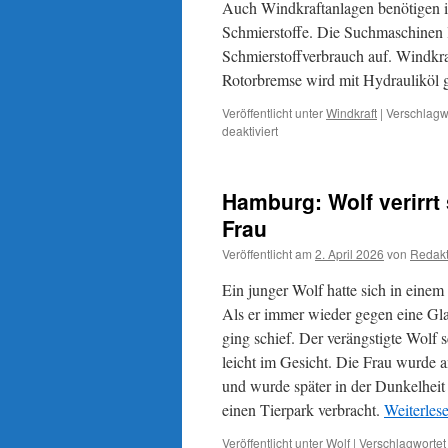
Auch Windkraftanlagen benötigen i
Schmierstoffe. Die Suchmaschinen l
Schmierstoffverbrauch auf. Windkraf
Rotorbremse wird mit Hydrauliköl 
Veröffentlicht unter
Windkraft
|
Verschlagwo
für
deaktiviert
Mit
Wind
und
Hamburg: Wolf verirrt
Sonne
unabhängig
Frau
vom
Veröffentlicht am
2. April 2026
von
Redakt
Öl?
Auch
Ein junger Wolf hatte sich in einem
Windkraftanlagen
laufen
Als er immer wieder gegen eine Glass
ohne
ging schief. Der verängstigte Wolf s
Schmierstoffe
leicht im Gesicht. Die Frau wurde
nicht
und wurde später in der Dunkelheit 
einen Tierpark verbracht.
Weiterles
Veröffentlicht unter
Wolf
|
Verschlagwortet