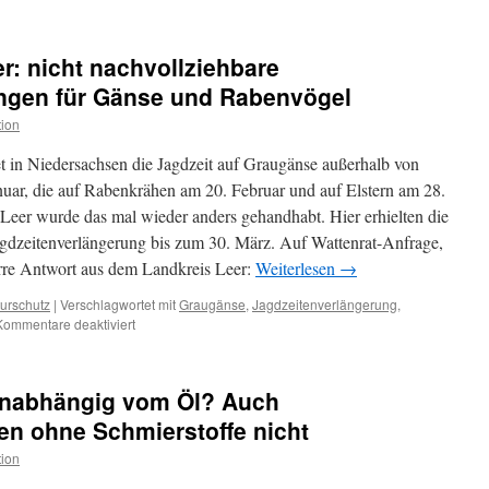
TenneT
verlegt
Offshore
r: nicht nachvollziehbare
Seekabel:
„Energiewende“
ngen für Gänse und Rabenvögel
im
ion
EU-
Vogelschutzgebiet
det in Niedersachsen die Jagdzeit auf Graugänse außerhalb von
V63
und
uar, die auf Rabenkrähen am 20. Februar und auf Elstern am 28.
im
 Leer wurde das mal wieder anders gehandhabt. Hier erhielten die
Nationalpark
agdzeitenverlängerung bis zum 30. März. Auf Wattenrat-Anfrage,
Niedersächsisches
Wattenmeer:
ürre Antwort aus dem Landkreis Leer:
Weiterlesen
→
urschutz
|
Verschlagwortet mit
Graugänse
,
Jagdzeitenverlängerung
,
für
Kommentare deaktiviert
Jagd
im
Landkreis
unabhängig vom Öl? Auch
Leer:
nicht
en ohne Schmierstoffe nicht
nachvollziehbare
ion
Jagdzeitenverlängerungen
für