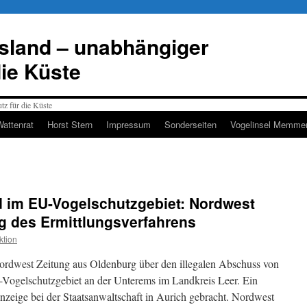
esland – unabhängiger
die Küste
Wattenrat
Horst Stern
Impressum
Sonderseiten
Vogelinsel Memmer
d im EU-Vogelschutzgebiet: Nordwest
ng des Ermittlungsverfahrens
ktion
Nordwest Zeitung aus Oldenburg über den illegalen Abschuss von
-Vogelschutzgebiet an der Unterems im Landkreis Leer. Ein
Anzeige bei der Staatsanwaltschaft in Aurich gebracht. Nordwest