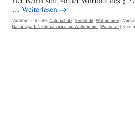
Der Beirat soll, so der Wortlaut des § 2
…
Weiterlesen
→
Veröffentlicht unter
Naturschutz
,
Verbände
,
Wattenmeer
|
Versch
Nationalpark Niedersächsisches Wattenmeer
,
Wattenrat
|
Kommen