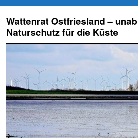
Zum
Inhalt
Wattenrat Ostfriesland – una
springen
Naturschutz für die Küste