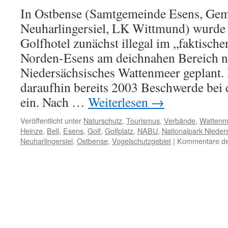
In Ostbense (Samtgemeinde Esens, Ge
Neuharlingersiel, LK Wittmund) wurde 
Golfhotel zunächst illegal im „faktisch
Norden-Esens am deichnahen Bereich n
Niedersächsisches Wattenmeer geplant. 
daraufhin bereits 2003 Beschwerde be
ein. Nach …
Weiterlesen
→
Veröffentlicht unter
Naturschutz
,
Tourismus
,
Verbände
,
Wattenm
Heinze
,
Bell
,
Esens
,
Golf
,
Golfplatz
,
NABU
,
Nationalpark Niede
Neuharlingersiel
,
Ostbense
,
Vogelschutzgebiet
|
Kommentare dea