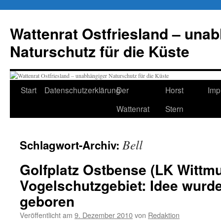
Zum
Inhalt
Wattenrat Ostfriesland – una
springen
Naturschutz für die Küste
Start
Datenschutzerklärung
Der
Horst
Imp
Wattenrat
Stern
Bell
Schlagwort-Archiv:
Golfplatz Ostbense (LK Wittm
Vogelschutzgebiet: Idee wurde
geboren
Veröffentlicht am
9. Dezember 2010
von
Redaktion