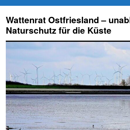
Zum
Inhalt
Wattenrat Ostfriesland – una
springen
Naturschutz für die Küste