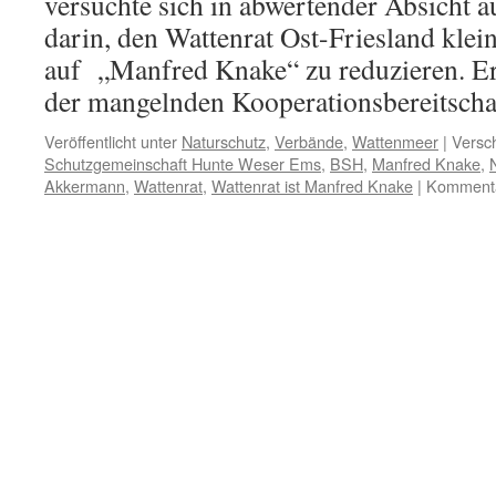
versuchte sich in abwertender Absicht 
darin, den Wattenrat Ost-Friesland kle
auf „Manfred Knake“ zu reduzieren. Er 
der mangelnden Kooperationsbereitsch
Veröffentlicht unter
Naturschutz
,
Verbände
,
Wattenmeer
|
Versch
Schutzgemeinschaft Hunte Weser Ems
,
BSH
,
Manfred Knake
,
Akkermann
,
Wattenrat
,
Wattenrat ist Manfred Knake
|
Kommentar