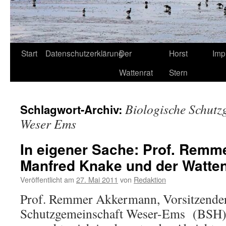
Start
Datenschutzerklärung
Der
Horst
Imp
Wattenrat
Stern
Biologische Schutz
Schlagwort-Archiv:
Weser Ems
In eigener Sache: Prof. Rem
Manfred Knake und der Watten
Veröffentlicht am
27. Mai 2011
von
Redaktion
Prof. Remmer Akkermann, Vorsitzender
Schutzgemeinschaft Weser-Ems (BSH)