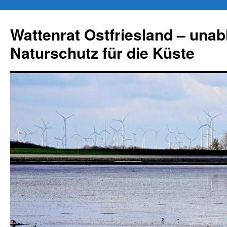
Zum
Inhalt
Wattenrat Ostfriesland – una
springen
Naturschutz für die Küste