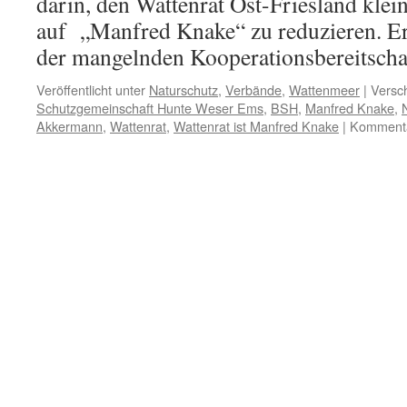
darin, den Wattenrat Ost-Friesland kle
auf „Manfred Knake“ zu reduzieren. Er 
der mangelnden Kooperationsbereitsch
Veröffentlicht unter
Naturschutz
,
Verbände
,
Wattenmeer
|
Versch
Schutzgemeinschaft Hunte Weser Ems
,
BSH
,
Manfred Knake
,
Akkermann
,
Wattenrat
,
Wattenrat ist Manfred Knake
|
Kommentar