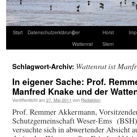
Start
Datenschutzerklärung
Der
Horst
Imp
Wattenrat
Stern
Wattenrat ist Manf
Schlagwort-Archiv:
In eigener Sache: Prof. Rem
Manfred Knake und der Watten
Veröffentlicht am
27. Mai 2011
von
Redaktion
Prof. Remmer Akkermann, Vorsitzender
Schutzgemeinschaft Weser-Ems (BSH)
versuchte sich in abwertender Absicht 