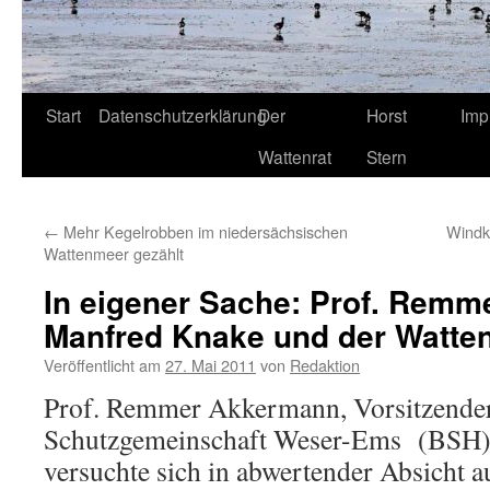
Start
Datenschutzerklärung
Der
Horst
Imp
Wattenrat
Stern
←
Mehr Kegelrobben im niedersächsischen
Windk
Wattenmeer gezählt
In eigener Sache: Prof. Rem
Manfred Knake und der Watten
Veröffentlicht am
27. Mai 2011
von
Redaktion
Prof. Remmer Akkermann, Vorsitzender
Schutzgemeinschaft Weser-Ems (BSH)
versuchte sich in abwertender Absicht 