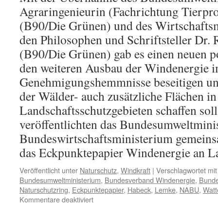
Agraringenieurin (Fachrichtung Tierpro
(B90/Die Grünen) und des Wirtschafts
den Philosophen und Schriftsteller Dr.
(B90/Die Grünen) gab es einen neuen po
den weiteren Ausbau der Windenergie i
Genehmigungshemmnisse beseitigen un
der Wälder- auch zusätzliche Flächen in
Landschaftsschutzgebieten schaffen sol
veröffentlichten das Bundesumweltmini
Bundeswirtschaftsministerium gemeins
das Eckpunktepapier Windenergie an L
Veröffentlicht unter
Naturschutz
,
Windkraft
|
Verschlagwortet mit
Bundesumweltministerium
,
Bundesverband Windenergie
,
Bunde
Naturschutzring
,
Eckpunktepapier
,
Habeck
,
Lemke
,
NABU
,
Watt
für
Kommentare deaktiviert
Windenergie: