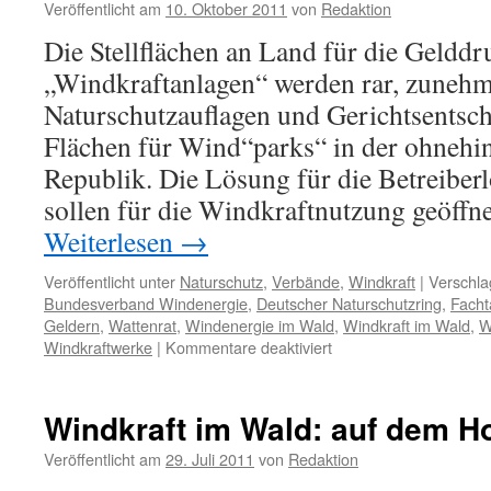
Veröffentlicht am
10. Oktober 2011
von
Redaktion
audiatur
et
Die Stellflächen an Land für die Geldd
altera
„Windkraftanlagen“ werden rar, zunehm
pars
Naturschutzauflagen und Gerichtsentsch
Flächen für Wind“parks“ in der ohnehin
Republik. Die Lösung für die Betreiber
sollen für die Windkraftnutzung geöffn
Weiterlesen
→
Veröffentlicht unter
Naturschutz
,
Verbände
,
Windkraft
|
Verschla
Bundesverband Windenergie
,
Deutscher Naturschutzring
,
Fach
Geldern
,
Wattenrat
,
Windenergie im Wald
,
Windkraft im Wald
,
W
für
Windkraftwerke
|
Kommentare deaktiviert
Fachtagung
„Windenergie
im
Windkraft im Wald: auf dem H
Wald“
in
Veröffentlicht am
29. Juli 2011
von
Redaktion
Berlin: