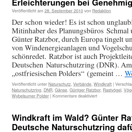
Erleichterungen bei Genehmi
Veröffentlicht am
28. September 2010
von
Redaktion
Der schon wieder! Es ist schon unglaubl
Mitinhaber des Planungsbüros Schmal u
Günter Ratzbor, durch Europa tingelt u
von Windenergieanlagen und Vogelschu
schönredet. Ratzbor ist auch Projektle
Deutschen Naturschutzring (DNR). Am 
„ostfriesischen Polders“ (gemeint …
We
Veröffentlicht unter
Naturschutz
,
Verbände
,
Windkraft
|
Verschla
Naturschutzring
,
DNR
,
Gänse
,
Güntger Ratzbor
,
Rastvögel
,
Vög
für
Wybelsumer Polder
|
Kommentare deaktiviert
Windenergie
und
Vögel:
Windkraft im Wald? Günter Ra
Günter
Deutsche Naturschutzring daf
Ratzbor,
Deutscher