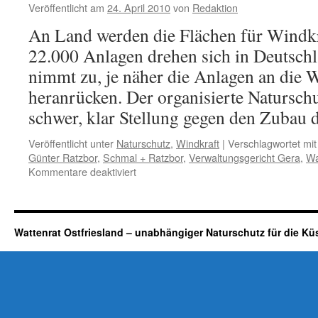
Veröffentlicht am
24. April 2010
von
Redaktion
Naturschutzring,
will
An Land werden die Flächen für Windkr
Erleichterungen
22.000 Anlagen drehen sich in Deutschl
bei
Genehmigungen
nimmt zu, je näher die Anlagen an die
heranrücken. Der organisierte Naturschu
schwer, klar Stellung gegen den Zubau
Veröffentlicht unter
Naturschutz
,
Windkraft
|
Verschlagwortet mit
Günter Ratzbor
,
Schmal + Ratzbor
,
Verwaltungsgericht Gera
,
Wa
für
Kommentare deaktiviert
Windkraft
im
Wald?
Günter
Wattenrat Ostfriesland – unabhängiger Naturschutz für die Kü
Ratzbor
und
der
Deutsche
Naturschutzring
dafür!