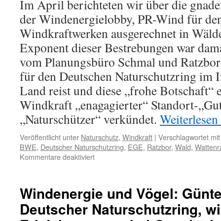
Im April berichteten wir über die gnad
Bäumchen
wechsel
der Windenergielobby, PR-Wind für de
Dich
Windkraftwerken ausgerechnet in Wäld
Exponent dieser Bestrebungen war dam
vom Planungsbüro Schmal und Ratzbor i
für den Deutschen Naturschutzring im 
Land reist und diese „frohe Botschaft“ e
Windkraft „enagagierter“ Standort-„Gut
„Naturschützer“ verkündet.
Weiterlesen
Veröffentlicht unter
Naturschutz
,
Windkraft
|
Verschlagwortet mit
BWE
,
Deutscher Naturschutzring
,
EGE
,
Ratzbor
,
Wald
,
Wattenr
für
Kommentare deaktiviert
Windkraft
im
Wald:
Windenergie und Vögel: Günte
auf
Deutscher Naturschutzring, wi
dem
Holzweg