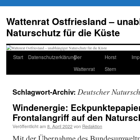
Zum
Inhalt
Wattenrat Ostfriesland – una
springen
Naturschutz für die Küste
Start
Datenschutzerklärung
Der
Horst
Imp
Wattenrat
Stern
Deutscher Natursch
Schlagwort-Archiv:
Windenergie: Eckpunktepapier
Frontalangriff auf den Natursc
Veröffentlicht am
8. April 2022
von
Redaktion
Mit der Übernahme des Bundesumweltm