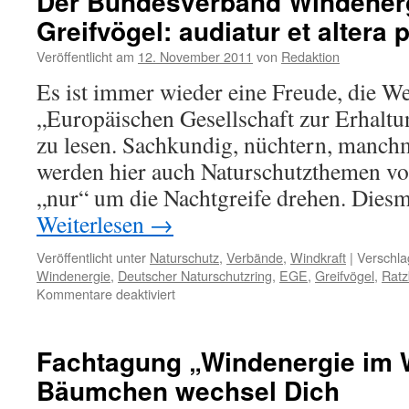
Der Bundesverband Windenerg
Erfurt
Greifvögel: audiatur et altera 
2012:
Energiewendehälse?
Veröffentlicht am
12. November 2011
von
Redaktion
Es ist immer wieder eine Freude, die W
„Europäischen Gesellschaft zur Erhalt
zu lesen. Sachkundig, nüchtern, manch
werden hier auch Naturschutzthemen vorg
„nur“ um die Nachtgreife drehen. Dies
Weiterlesen
→
Veröffentlicht unter
Naturschutz
,
Verbände
,
Windkraft
|
Verschla
Windenergie
,
Deutscher Naturschutzring
,
EGE
,
Greifvögel
,
Ratz
für
Kommentare deaktiviert
Der
Bundesverband
Windenergie
Fachtagung „Windenergie im W
und
Bäumchen wechsel Dich
die
Greifvögel: