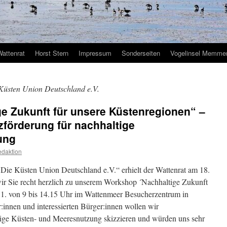
Wattenrat
Horst Stern
Impressum
Sonderseiten
Vogelinsel Memmer
üsten Union Deutschland e.V.
e Zukunft für unsere Küstenregionen“ –
förderung für nachhaltige
ung
daktion
ie Küsten Union Deutschland e.V.“ erhielt der Wattenrat am 18.
ir Sie recht herzlich zu unserem Workshop ´Nachhaltige Zukunft
11. von 9 bis 14.15 Uhr im Wattenmeer Besucherzentrum in
innen und interessierten Bürger:innen wollen wir
tige Küsten- und Meeresnutzung skizzieren und würden uns sehr