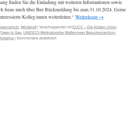
ang finden Sie die Einladung mit weiteren Informationen sowie
Ich freue mich über Ihre Rückmeldung bis zum 31.10.2024. Gerne
teressierte Kolleg:innen weiterleiten.“
Weiterlesen
→
Naturschutz
,
Windkraft
|
Verschlagwortet mit
EUCC – Die Küsten Union
Power to Gas
,
UNESCO-Weltnaturerbe Wattenmeer Besucherzentrum
,
für
orkshop
|
Kommentare deaktiviert
Workshop
„Nachhaltige
Zukunft
für
unsere
Küstenregionen“
–
Wasserstoff-
Akzeptanzförderung
für
nachhaltige
Meeresumweltzerstörung