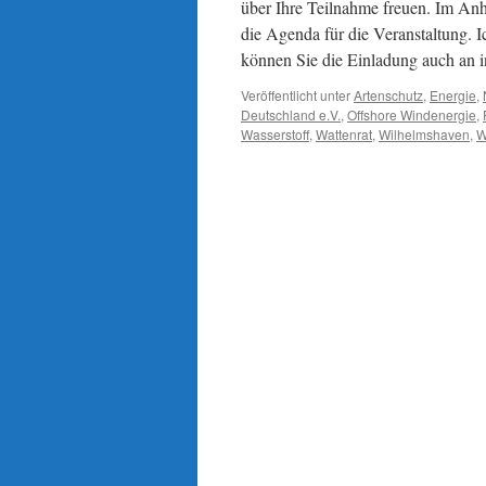
über Ihre Teilnahme freuen. Im Anh
die Agenda für die Veranstaltung. 
können Sie die Einladung auch an in
Veröffentlicht unter
Artenschutz
,
Energie
,
Deutschland e.V.
,
Offshore Windenergie
,
Wasserstoff
,
Wattenrat
,
Wilhelmshaven
,
W