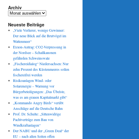
Archiv
Archiv
Neueste Beiträge
„Viele Verlierer, wenige Gewinner:
Der neue Blick auf die Brutvögel im
Wattenmeer“
Exxon-Antrag: CO2-Verpressung in
der Nordsee – Schallkanonen
gefährden Schweinswale
„Fischereidialog“ Niedersachsen: Nur
zehn Prozent des Küstenmeeres sollen
fischereifrei werden
Risikoanlagen Wind- oder
Solarenergie – Warnung vor
Bürgerbeteiligungen: „Das Übelste,
was es am grauen Kapitalmarkt gibt“
„Kommando Angry Birds“ verübt
Anschläge auf die Deutsche Bahn
Prof. Dr. Schulte: „Sittenwidrige
Pachtverträge zum Bau von
Windkraftanlagen“
Der NABU und der „Green Deal“ der
EU – nach allen Seiten offen