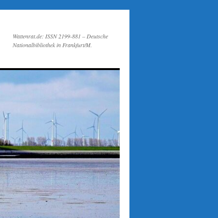
Wattenrat.de: ISSN 2199-881 – Deutsche
Nationalbibliothek in Frankfurt/M.