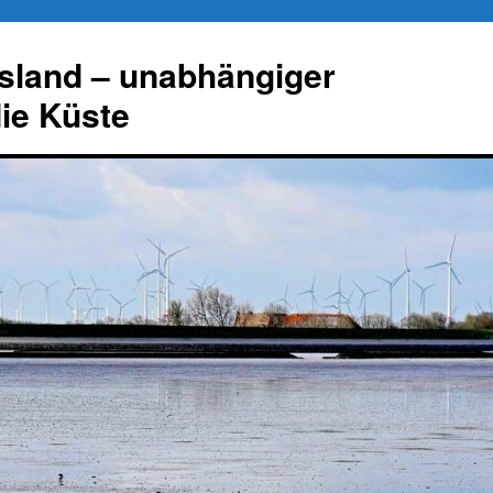
esland – unabhängiger
die Küste