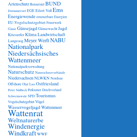
BUND
Artenschutz
Bensersiel
Ems
Eilert Voß
EGE
Dornumersiel
Energiewende
erneuerbare Energien
EU-Vogelschutzgebiet
Feuerwerk
Gänsejagd
Jagd
Gänsewacht
Gänse
Klima
Landwirtschaft
Kitesurfer
NABU
Meyer Werft
Langeoog
Nationalpark
Niedersächsisches
Wattenmeer
Nationalparkverwaltung
Naturschutz
Naturschutzverbände
Niedersachsen
NLWKN
Nordsee
Ostfriesland
Offshore
Olaf Lies
Petkumer Deichvorland
Peter Südbeck
Tourismus
SPD
Schweinswale
Vögel
Vogelschutzgebiet
Wasservogeljagd
Wattenmeer
Wattenrat
Weltnaturerbe
Windenergie
Windkraft
WWF