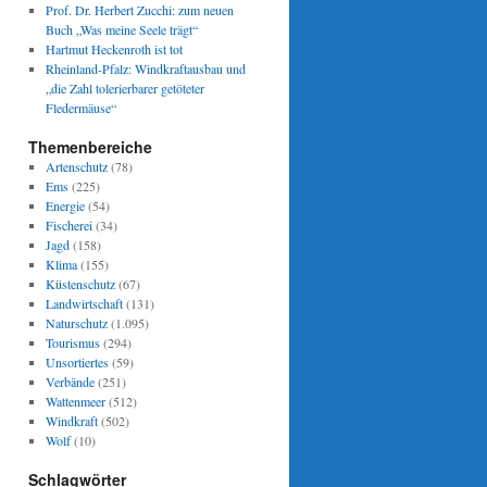
Prof. Dr. Herbert Zucchi: zum neuen
Buch „Was meine Seele trägt“
Hartmut Heckenroth ist tot
Rheinland-Pfalz: Windkraftausbau und
„die Zahl tolerierbarer getöteter
Fledermäuse“
Themenbereiche
Artenschutz
(78)
Ems
(225)
Energie
(54)
Fischerei
(34)
Jagd
(158)
Klima
(155)
Küstenschutz
(67)
Landwirtschaft
(131)
Naturschutz
(1.095)
Tourismus
(294)
Unsortiertes
(59)
Verbände
(251)
Wattenmeer
(512)
Windkraft
(502)
Wolf
(10)
Schlagwörter