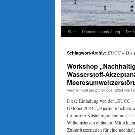
Start
Datenschutzerklärung
Der 
EUCC – Die K
Schlagwort-Archiv:
Workshop „Nachhaltig
Wasserstoff-Akzeptanz
Meeresumweltzerstör
Veröffentlicht am
21. Oktober 2024
von
Re
Diese Einladung von der „EUCC – D
Oktober 2024 : „Hiermit möchten w
für unsere Küstenregionen´ am 15.
Wilhemshaven einladen. Mit Akteur:
Zukunftsszenarien für eine nachhal