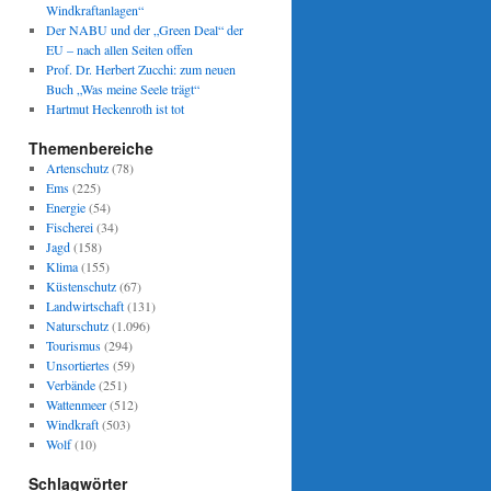
Windkraftanlagen“
Der NABU und der „Green Deal“ der
EU – nach allen Seiten offen
Prof. Dr. Herbert Zucchi: zum neuen
Buch „Was meine Seele trägt“
Hartmut Heckenroth ist tot
Themenbereiche
Artenschutz
(78)
Ems
(225)
Energie
(54)
Fischerei
(34)
Jagd
(158)
Klima
(155)
Küstenschutz
(67)
Landwirtschaft
(131)
Naturschutz
(1.096)
Tourismus
(294)
Unsortiertes
(59)
Verbände
(251)
Wattenmeer
(512)
Windkraft
(503)
Wolf
(10)
Schlagwörter