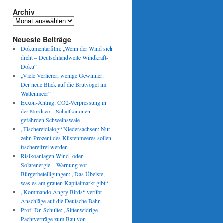
Archiv
Archiv
Neueste Beiträge
Dokumentarfilm: „Wenn der Wind sich
dreht – Deutschlandweite Windkraft-
Doku“
„Viele Verlierer, wenige Gewinner:
Der neue Blick auf die Brutvögel im
Wattenmeer“
Exxon-Antrag: CO2-Verpressung in
der Nordsee – Schallkanonen
gefährden Schweinswale
„Fischereidialog“ Niedersachsen: Nur
zehn Prozent des Küstenmeeres sollen
fischereifrei werden
Risikoanlagen Wind- oder
Solarenergie – Warnung vor
Bürgerbeteiligungen: „Das Übelste,
was es am grauen Kapitalmarkt gibt“
„Kommando Angry Birds“ verübt
Anschläge auf die Deutsche Bahn
Prof. Dr. Schulte: „Sittenwidrige
Pachtverträge zum Bau von