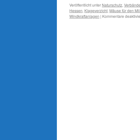
Veröffentlicht unter
Naturschutz
,
Verbänd
Hessen
,
Klageverzicht
,
Mäuse für den Mi
Windkraftanlagen
|
Kommentare deaktivie