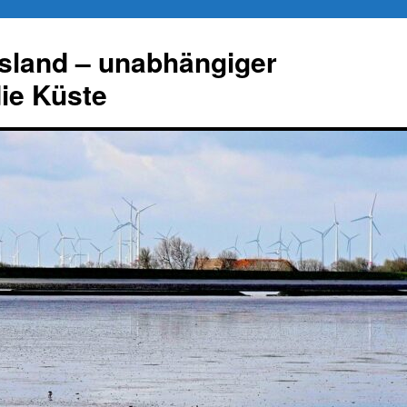
esland – unabhängiger
die Küste