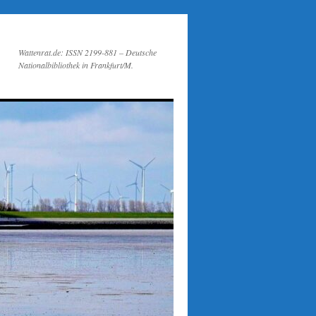
Wattenrat.de: ISSN 2199-881 – Deutsche
Nationalbibliothek in Frankfurt/M.