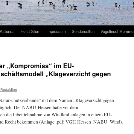
Wattenrat
Horst Stern
Impressum
Sonderseiten
Vogelinsel Memmer
er „Kompromiss“ im EU-
eschäftsmodell „Klageverzicht gegen
Redaktion
„Naturschutzverbände“ mit dem Namen „Klageverzicht gegen
rzüglich: Der NABU-Hessen hatte vor dem
en die Inbetriebnahme von Windkraftanlagen in einem EU-
ehend Recht bekommen (Anlage .pdf: VGH Hessen_NABU_Wind).