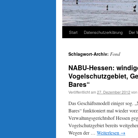
Start
Datenschutzerklärung
Der 
Fond
Schlagwort-Archiv:
NABU-Hessen: windig
Vogelschutzgebiet, G
Bares“
Veröffentlicht am
27. Dezember 2012
von
Das Geschäftsmodell einiger sog. 
Bares“ funktioniert mal wieder vo
Verwaltungsgerichtshof Hessen geg
Vogelschutzgebiet bereits weitg
Wegen der …
Weiterlesen
→