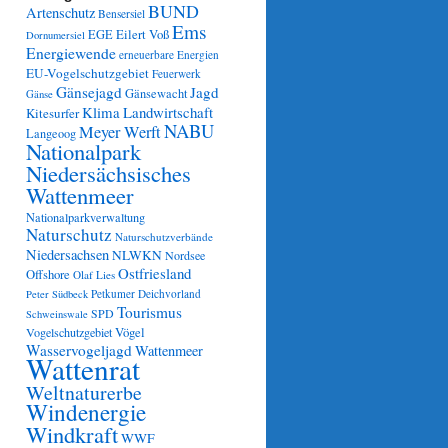
BUND
Artenschutz
Bensersiel
Ems
Eilert Voß
EGE
Dornumersiel
Energiewende
erneuerbare Energien
EU-Vogelschutzgebiet
Feuerwerk
Gänsejagd
Jagd
Gänsewacht
Gänse
Klima
Landwirtschaft
Kitesurfer
NABU
Meyer Werft
Langeoog
Nationalpark
Niedersächsisches
Wattenmeer
Nationalparkverwaltung
Naturschutz
Naturschutzverbände
Niedersachsen
NLWKN
Nordsee
Ostfriesland
Offshore
Olaf Lies
Petkumer Deichvorland
Peter Südbeck
Tourismus
SPD
Schweinswale
Vögel
Vogelschutzgebiet
Wasservogeljagd
Wattenmeer
Wattenrat
Weltnaturerbe
Windenergie
Windkraft
WWF