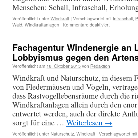
Menschen: Schall, Infraschall, Erholun
Veröffentlicht unter
Windkraft
|
Verschlagwortet mit
Infraschall
,
P
für
Wald
,
Windkraftanlagen
|
Kommentare deaktiviert
Gegenwind:
Gefahren
durch
Fachagentur Windenergie an L
Windkraftanla
Lobbyismus gegen den Arten
für
den
Veröffentlicht am
18. Oktober 2015
von
Redaktion
Menschen:
Schall,
Windkraft und Naturschutz, in diesem F
Infraschall,
von Fledermäusen und Vögeln, vertragen 
Erholung
dass Rastvogellebensräume durch die ri
Windkraftanlagen allein durch den eno
entwertet werden, auch der direkte Anfl
sorgt für eine …
Weiterlesen
→
Veröffentlicht unter
Naturschutz
,
Windkraft
|
Verschlagwortet mit