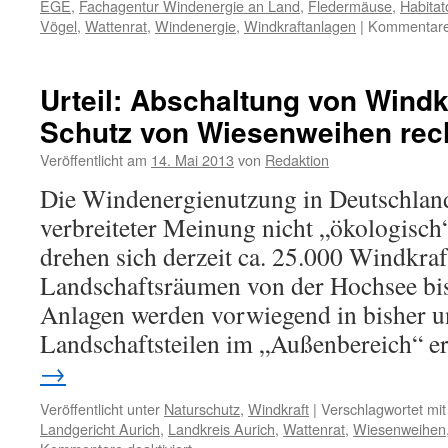
EGE
,
Fachagentur Windenergie an Land
,
Fledermäuse
,
Habitat
Vögel
,
Wattenrat
,
Windenergie
,
Windkraftanlagen
|
Kommentare 
Urteil: Abschaltung von Wind
Schutz von Wiesenweihen rec
Veröffentlicht am
14. Mai 2013
von
Redaktion
Die Windenergienutzung in Deutschland 
verbreiteter Meinung nicht „ökologisch
drehen sich derzeit ca. 25.000 Windkraft
Landschaftsräumen von der Hochsee bis
Anlagen werden vorwiegend in bisher 
Landschaftsteilen im „Außenbereich“ e
→
Veröffentlicht unter
Naturschutz
,
Windkraft
|
Verschlagwortet mit
Landgericht Aurich
,
Landkreis Aurich
,
Wattenrat
,
Wiesenweihen
für