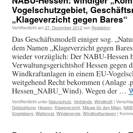
NABU-Hessen: windiger „Kom
Vogelschutzgebiet, Geschäfts
„Klageverzicht gegen Bares“
Veröffentlicht am
27. Dezember 2012
von
Redaktion
Das Geschäftsmodell einiger sog. „Nat
dem Namen „Klageverzicht gegen Bares“
wieder vorzüglich: Der NABU-Hessen h
Verwaltungsgerichtshof Hessen gegen d
Windkraftanlagen in einem EU-Vogelsch
weitgehend Recht bekommen (Anlage .
Hessen_NABU_Wind). Wegen der …
W
Veröffentlicht unter
Naturschutz
,
Verbände
,
Windkraft
|
Verschla
Geldzahlung
,
Hessen
,
Klageverzicht
,
Mäuse für den Milan
,
NAB
Vogelsberg
,
Wattenrat
,
Windenergie
,
Windkraftanlagen
|
Kommen