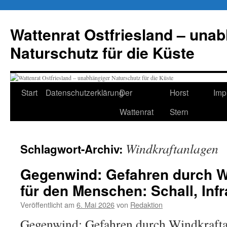
Zum
Inhalt
Wattenrat Ostfriesland – una
springen
Naturschutz für die Küste
Start
Datenschutzerklärung
Der
Horst
Imp
Wattenrat
Stern
Windkraftanlagen
Schlagwort-Archiv:
Gegenwind: Gefahren durch W
für den Menschen: Schall, Infr
Veröffentlicht am
6. Mai 2026
von
Redaktion
Gegenwind: Gefahren durch Windkrafta