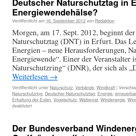
Deutscher Naturschutztag in E
Energiewendehälse?
Veröffentlicht am
16. September 2012
von
Redaktion
Morgen, am 17. Sept. 2012, beginnt der
Naturschutztag (DNT) in Erfurt. Das L
Energien – neue Herausforderungen, Nat
Energiewende“. Einer der Veranstalter i
Naturschutzring“ (DNR), der sich als 
Weiterlesen
→
Veröffentlicht unter
Naturschutz
,
Verbände
,
Windkraft
|
Verschla
Naturschutzring
,
Deutscher Naturschutztag
,
Energie
,
erneuerba
Erhaltung der Eulen
,
Vogelschutz
,
Wattenrat
,
Windenergie
,
Wind
für
deaktiviert
Deutscher
Naturschutztag
in
Der Bundesverband Windenerg
Erfurt
2012: