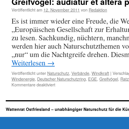
Greifvögel: audiatur et altera 
Energiewendehälse?
Veröffentlicht am
12. November 2011
von
Redaktion
Es ist immer wieder eine Freude, die W
„Europäischen Gesellschaft zur Erhalt
zu lesen. Sachkundig, nüchtern, manch
werden hier auch Naturschutzthemen vorg
„nur“ um die Nachtgreife drehen. Dies
Weiterlesen
→
Veröffentlicht unter
Naturschutz
,
Verbände
,
Windkraft
|
Verschla
Windenergie
,
Deutscher Naturschutzring
,
EGE
,
Greifvögel
,
Ratz
für
Kommentare deaktiviert
Der
Bundesverband
Windenergie
und
Wattenrat Ostfriesland – unabhängiger Naturschutz für die Kü
die
Greifvögel:
audiatur