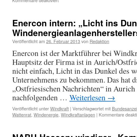
Kommentare deaktiviert
Urteil:
Abschaltung
von
Enercon intern: „Licht ins Du
Windkraftanlagen
Windenergieanlagenhersteller
zum
Schutz
Veröffentlicht am
26. Februar 2013
von
Redaktion
von
Wiesenweihen
Enercon ist der Marktführer bei Windkr
rechtens
Hauptsitz der Firma ist in Aurich/Ostfri
nicht einfach, Licht in das Dunkel des w
Unternehmens zu bekommen. Das hat di
„Ostfriesischen Nachrichten“ in Aurich 
nachfolgenden …
Weiterlesen
→
Veröffentlicht unter
Windkraft
|
Verschlagwortet mit
Bundesanzei
Wattenrat
,
Windenergie
,
Windkraftanlagen
|
Kommentare deaktiv