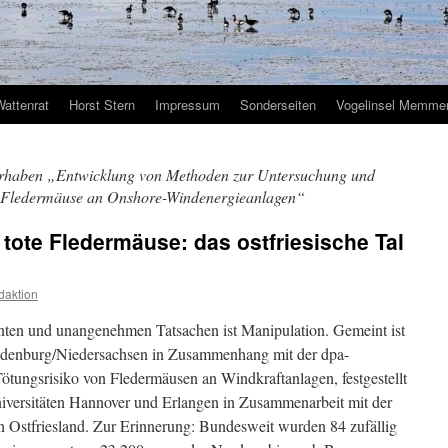
Wattenrat
Horst Stern
Impressum
Sonderseiten
Vogelinsel Memmer
rhaben „Entwicklung von Methoden zur Untersuchung und
ür Fledermäuse an Onshore-Windenergieanlagen“
tote Fledermäuse: das ostfriesische Tal
daktion
ten und unangenehmen Tatsachen ist Manipulation. Gemeint ist
denburg/Niedersachsen in Zusammenhang mit der dpa-
Tötungsrisiko von Fledermäusen an Windkraftanlagen, festgestellt
iversitäten Hannover und Erlangen in Zusammenarbeit mit der
in Ostfriesland. Zur Erinnerung: Bundesweit wurden 84 zufällig