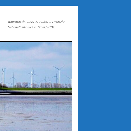
Wattenrat.de: ISSN 2199-881 – Deutsche
Nationalbibliothek in Frankfurt/M.