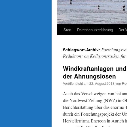
Start
Datenschutzerklärung
Der 
Forschungsvo
Schlagwort-Archiv:
Reduktion von Kollisionsrisiken f
Windkraftanlagen und 
der Ahnungslosen
Veröffentlicht am
22. August 2013
von
Re
Auch das Verschweigen von bekann
die Nordwest-Zeitung (NWZ) in Ol
Berichterstattung über das enorme 
durch ein Forschungsprojekt der Un
Herstellerfirma Enercon in Aurich 