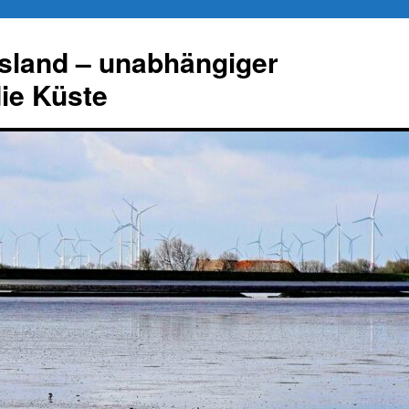
esland – unabhängiger
die Küste