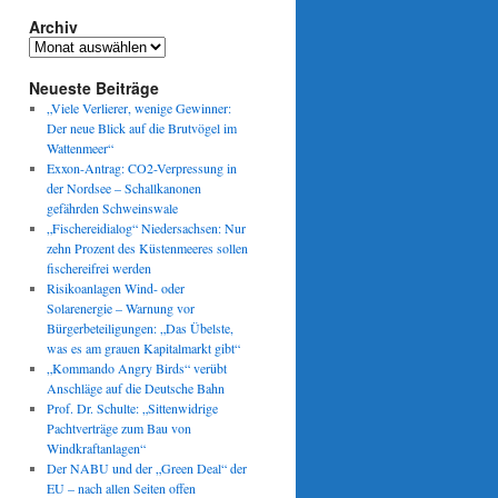
Archiv
Archiv
Neueste Beiträge
„Viele Verlierer, wenige Gewinner:
Der neue Blick auf die Brutvögel im
Wattenmeer“
Exxon-Antrag: CO2-Verpressung in
der Nordsee – Schallkanonen
gefährden Schweinswale
„Fischereidialog“ Niedersachsen: Nur
zehn Prozent des Küstenmeeres sollen
fischereifrei werden
Risikoanlagen Wind- oder
Solarenergie – Warnung vor
Bürgerbeteiligungen: „Das Übelste,
was es am grauen Kapitalmarkt gibt“
„Kommando Angry Birds“ verübt
Anschläge auf die Deutsche Bahn
Prof. Dr. Schulte: „Sittenwidrige
Pachtverträge zum Bau von
Windkraftanlagen“
Der NABU und der „Green Deal“ der
EU – nach allen Seiten offen