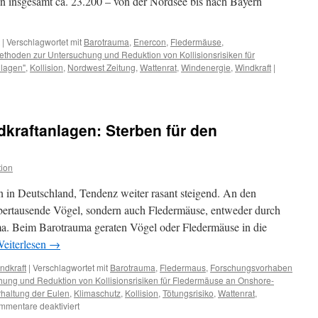
n insgesamt ca. 23.200 – von der Nordsee bis nach Bayern
|
Verschlagwortet mit
Barotrauma
,
Enercon
,
Fledermäuse
,
hoden zur Untersuchung und Reduktion von Kollisionsrisiken für
lagen"
,
Kollision
,
Nordwest Zeitung
,
Wattenrat
,
Windenergie
,
Windkraft
|
kraftanlagen: Sterben für den
ion
n in Deutschland, Tendenz weiter rasant steigend. An den
abertausende Vögel, sondern auch Fledermäuse, entweder durch
ma. Beim Barotrauma geraten Vögel oder Fledermäuse in die
eiterlesen
→
ndkraft
|
Verschlagwortet mit
Barotrauma
,
Fledermaus
,
Forschungsvorhaben
ung und Reduktion von Kollisionsrisiken für Fledermäuse an Onshore-
rhaltung der Eulen
,
Klimaschutz
,
Kollision
,
Tötungsrisiko
,
Wattenrat
,
für
mmentare deaktiviert
Fledermäuse