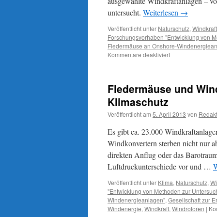
ausgewählte Windkraftanlagen – vo
untersucht.
Weiterlesen
→
Veröffentlicht unter
Naturschutz
,
Windkraft
Forschungsvorhaben "Entwicklung von Met
Fledermäuse an Onshore-Windenergiean
für
Kommentare deaktiviert
Windkraftanlagen
und
tote
Fledermäuse und Wind
Fledermäuse:
das
Klimaschutz
ostfriesische
Veröffentlicht am
5. April 2013
von
Redakt
Tal
der
Es gibt ca. 23.000 Windkraftanlage
Ahnungslosen
Windkonvertern sterben nicht nur 
direkten Anflug oder das Barotrau
Luftdruckunterschiede vor und …
W
Veröffentlicht unter
Klima
,
Naturschutz
,
Wi
"Entwicklung von Methoden zur Untersuch
Windenergieanlagen"
,
Gesellschaft zur E
Windenergie
,
Windkraft
,
Windrotoren
|
Ko