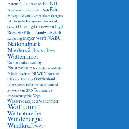
BUND
Artenschutz
Bensersiel
Ems
Eilert Voß
EGE
Dornumersiel
Energiewende
erneuerbare Energien
EU-Vogelschutzgebiet
Feuerwerk
Gänsejagd
Jagd
Gänsewacht
Gänse
Klima
Landwirtschaft
Kitesurfer
NABU
Meyer Werft
Langeoog
Nationalpark
Niedersächsisches
Wattenmeer
Nationalparkverwaltung
Naturschutz
Naturschutzverbände
Niedersachsen
NLWKN
Nordsee
Ostfriesland
Offshore
Olaf Lies
Petkumer Deichvorland
Peter Südbeck
Tourismus
SPD
Schweinswale
Vögel
Vogelschutzgebiet
Wasservogeljagd
Wattenmeer
Wattenrat
Weltnaturerbe
Windenergie
Windkraft
WWF