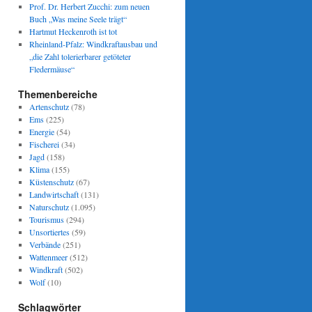
Prof. Dr. Herbert Zucchi: zum neuen
Buch „Was meine Seele trägt“
Hartmut Heckenroth ist tot
Rheinland-Pfalz: Windkraftausbau und
„die Zahl tolerierbarer getöteter
Fledermäuse“
Themenbereiche
Artenschutz
(78)
Ems
(225)
Energie
(54)
Fischerei
(34)
Jagd
(158)
Klima
(155)
Küstenschutz
(67)
Landwirtschaft
(131)
Naturschutz
(1.095)
Tourismus
(294)
Unsortiertes
(59)
Verbände
(251)
Wattenmeer
(512)
Windkraft
(502)
Wolf
(10)
Schlagwörter