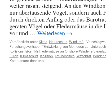
weiter rasant steigend. An den Windkonv
nur abertausende Vögel, sondern auch 
durch direkten Anflug oder das Barotr
geraten Vögel oder Fledermäuse in die 
vor und …
Weiterlesen
→
Veröffentlicht unter
Klima
,
Naturschutz
,
Windkraft
|
Verschlagwor
Forschungsvorhaben "Entwicklung von Methoden zur Untersuch
Kollisionsrisiken für Fledermäuse an Onshore-Windenergieanla
Eulen
,
Klimaschutz
,
Kollision
,
Tötungsrisiko
,
Wattenrat
,
Windene
für
Kommentare deaktiviert
Fledermäuse
und
Windkraftanlagen:
Sterben
für
den
Klimaschutz