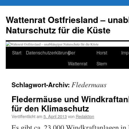
Zum
Inhalt
Wattenrat Ostfriesland – una
springen
Naturschutz für die Küste
Start
Datenschutzerklärung
Der
Horst
Imp
Wattenrat
Stern
Fledermaus
Schlagwort-Archiv:
Fledermäuse und Windkraftan
für den Klimaschutz
Veröffentlicht am
5. April 2013
von
Redaktion
Es gibt ca. 23.000 Windkraftanlagen in