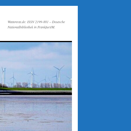
Wattenrat.de: ISSN 2199-881 – Deutsche
Nationalbibliothek in Frankfurt/M.