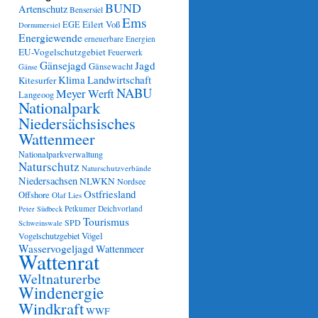
BUND
Artenschutz
Bensersiel
Ems
Eilert Voß
EGE
Dornumersiel
Energiewende
erneuerbare Energien
EU-Vogelschutzgebiet
Feuerwerk
Gänsejagd
Jagd
Gänsewacht
Gänse
Klima
Landwirtschaft
Kitesurfer
NABU
Meyer Werft
Langeoog
Nationalpark
Niedersächsisches
Wattenmeer
Nationalparkverwaltung
Naturschutz
Naturschutzverbände
Niedersachsen
NLWKN
Nordsee
Ostfriesland
Offshore
Olaf Lies
Petkumer Deichvorland
Peter Südbeck
Tourismus
SPD
Schweinswale
Vögel
Vogelschutzgebiet
Wasservogeljagd
Wattenmeer
Wattenrat
Weltnaturerbe
Windenergie
Windkraft
WWF