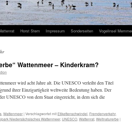
Wattenrat
Horst Stern
Impressum
Sonderseiten
Vogelinsel Memmer
hr
rerbe“ Wattenmeer – Kinderkram?
tion
nmeer wird acht Jahre alt. Die UNESCO verleiht den Titel
fgrund ihrer Einzigartigkeit weltweite Bedeutung haben. Der
i der UNESCO von dem Staat eingereicht, in dem sich die
s
,
Wattenmeer
|
Verschlagwortet mit
Etikettenschwindel
,
Fremdenverkehr
,
alpark Niedersächsisches Wattenmeer
,
UNESCO
,
Wattenrat
,
Weltnaturerbe
|