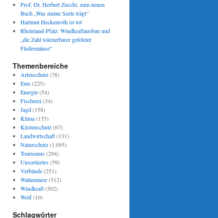
Prof. Dr. Herbert Zucchi: zum neuen
Buch „Was meine Seele trägt“
Hartmut Heckenroth ist tot
Rheinland-Pfalz: Windkraftausbau und
„die Zahl tolerierbarer getöteter
Fledermäuse“
Themenbereiche
Artenschutz
(78)
Ems
(225)
Energie
(54)
Fischerei
(34)
Jagd
(158)
Klima
(155)
Küstenschutz
(67)
Landwirtschaft
(131)
Naturschutz
(1.095)
Tourismus
(294)
Unsortiertes
(59)
Verbände
(251)
Wattenmeer
(512)
Windkraft
(502)
Wolf
(10)
Schlagwörter