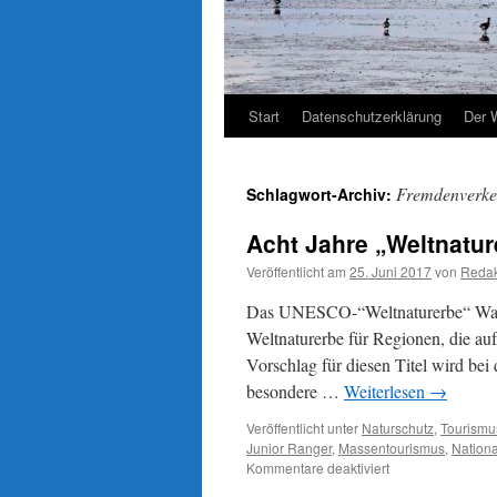
Start
Datenschutzerklärung
Der 
Fremdenverke
Schlagwort-Archiv:
Acht Jahre „Weltnatu
Veröffentlicht am
25. Juni 2017
von
Redak
Das UNESCO-“Weltnaturerbe“ Watte
Weltnaturerbe für Regionen, die au
Vorschlag für diesen Titel wird be
besondere …
Weiterlesen
→
Veröffentlicht unter
Naturschutz
,
Tourismu
Junior Ranger
,
Massentourismus
,
Nation
für
Kommentare deaktiviert
Acht