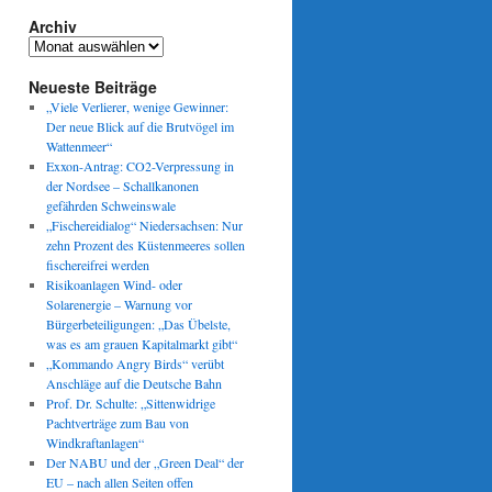
Archiv
Archiv
Neueste Beiträge
„Viele Verlierer, wenige Gewinner:
Der neue Blick auf die Brutvögel im
Wattenmeer“
Exxon-Antrag: CO2-Verpressung in
der Nordsee – Schallkanonen
gefährden Schweinswale
„Fischereidialog“ Niedersachsen: Nur
zehn Prozent des Küstenmeeres sollen
fischereifrei werden
Risikoanlagen Wind- oder
Solarenergie – Warnung vor
Bürgerbeteiligungen: „Das Übelste,
was es am grauen Kapitalmarkt gibt“
„Kommando Angry Birds“ verübt
Anschläge auf die Deutsche Bahn
Prof. Dr. Schulte: „Sittenwidrige
Pachtverträge zum Bau von
Windkraftanlagen“
Der NABU und der „Green Deal“ der
EU – nach allen Seiten offen