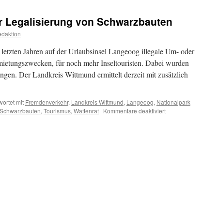
ur Legalisierung von Schwarzbauten
daktion
n letzten Jahren auf der Urlaubsinsel Langeoog illegale Um- oder
mietungszwecken, für noch mehr Inseltouristen. Dabei wurden
gen. Der Landkreis Wittmund ermittelt derzeit mit zusätzlich
ortet mit
Fremdenverkehr
,
Landkreis Wittmund
,
Langeoog
,
Nationalpark
für
Schwarzbauten
,
Tourismus
,
Wattenrat
|
Kommentare deaktiviert
Langeoog:
Petition
zur
Legalisierung
von
Schwarzbauten