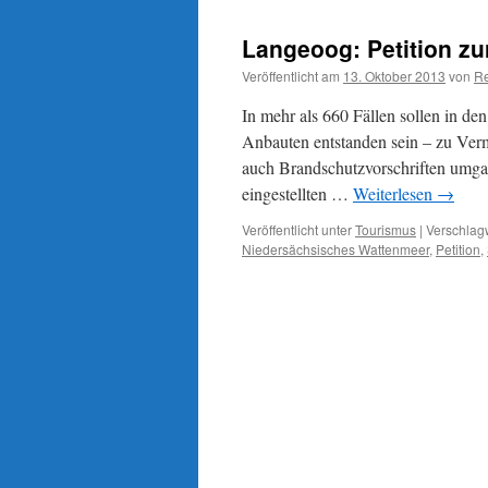
Jahre
„Weltnaturerbe“
Langeoog: Petition z
Wattenmeer
–
Veröffentlicht am
13. Oktober 2013
von
Re
Kinderkram?
In mehr als 660 Fällen sollen in de
Anbauten entstanden sein – zu Ver
auch Brandschutzvorschriften umgan
eingestellten …
Weiterlesen
→
Veröffentlicht unter
Tourismus
|
Verschlagw
Niedersächsisches Wattenmeer
,
Petition
,