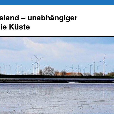
esland – unabhängiger
die Küste