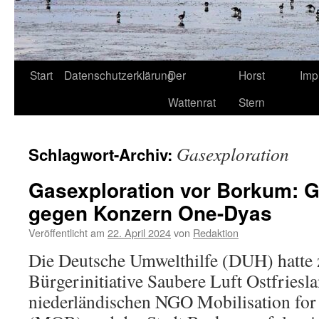
Start
Datenschutzerklärung
Der
Horst
Imp
Wattenrat
Stern
Gasexploration
Schlagwort-Archiv:
Gasexploration vor Borkum: Ge
gegen Konzern One-Dyas
Veröffentlicht am
22. April 2024
von
Redaktion
Die Deutsche Umwelthilfe (DUH) hatte
Bürgerinitiative Saubere Luft Ostfriesla
niederländischen NGO Mobilisation for