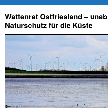
Zum
Inhalt
Wattenrat Ostfriesland – una
springen
Naturschutz für die Küste