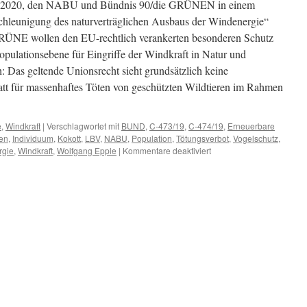
er 2020, den NABU und Bündnis 90/die GRÜNEN in einem
hleunigung des naturverträglichen Ausbaus der Windenergie“
ÜNE wollen den EU-rechtlich verankerten besonderen Schutz
pulationsebene für Eingriffe der Windkraft in Natur und
 Das geltende Unionsrecht sieht grundsätzlich keine
t für massenhaftes Töten von geschützten Wildtieren im Rahmen
e
,
Windkraft
|
Verschlagwortet mit
BUND
,
C-473/19
,
C-474/19
,
Erneuerbare
den
,
Individuum
,
Kokott
,
LBV
,
NABU
,
Population
,
Tötungsverbot
,
Vogelschutz
,
für
rgie
,
Windkraft
,
Wolfgang Epple
|
Kommentare deaktiviert
Der
NABU-
GRÜNE
„Vogelfrieden“
und
die
europäische
Rechtsprechung,
oder:
Warum
ist
eigentlich