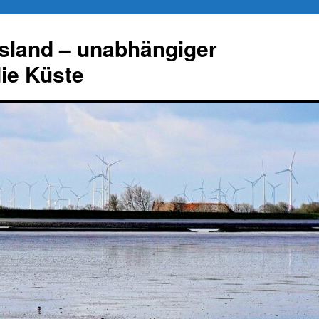
esland – unabhängiger
die Küste