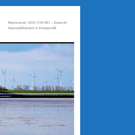
Wattenrat.de: ISSN 2199-881 – Deutsche
Nationalbibliothek in Frankfurt/M.