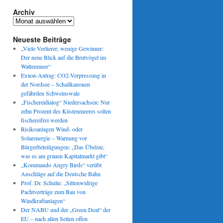
Archiv
Archiv
Neueste Beiträge
„Viele Verlierer, wenige Gewinner:
Der neue Blick auf die Brutvögel im
Wattenmeer“
Exxon-Antrag: CO2-Verpressung in
der Nordsee – Schallkanonen
gefährden Schweinswale
„Fischereidialog“ Niedersachsen: Nur
zehn Prozent des Küstenmeeres sollen
fischereifrei werden
Risikoanlagen Wind- oder
Solarenergie – Warnung vor
Bürgerbeteiligungen: „Das Übelste,
was es am grauen Kapitalmarkt gibt“
„Kommando Angry Birds“ verübt
Anschläge auf die Deutsche Bahn
Prof. Dr. Schulte: „Sittenwidrige
Pachtverträge zum Bau von
Windkraftanlagen“
Der NABU und der „Green Deal“ der
EU – nach allen Seiten offen