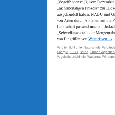
„Vogelfriedens“ (3) vom Dezemb
„mehrmonatigen Prozess“ zur „Besc
ausgehandelt haben. NABU und GR
von Arten durch Abheben auf die Po
Landschaft passend machen. Jedoch:
„Schwellenwerte“ oder Mengenrabat
von Eingriffen vor.
Weiterlesen
→
Veröffentlicht unter
Naturschutz
,
Verbänd
Energie
,
EuGH
,
Grüne
,
Grüner Vogelfrie
Vogelschutzrichtlinie
,
Wattenrat
,
Windene