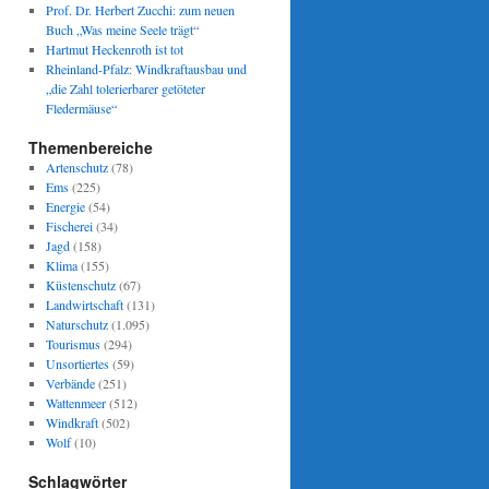
Prof. Dr. Herbert Zucchi: zum neuen
Buch „Was meine Seele trägt“
Hartmut Heckenroth ist tot
Rheinland-Pfalz: Windkraftausbau und
„die Zahl tolerierbarer getöteter
Fledermäuse“
Themenbereiche
Artenschutz
(78)
Ems
(225)
Energie
(54)
Fischerei
(34)
Jagd
(158)
Klima
(155)
Küstenschutz
(67)
Landwirtschaft
(131)
Naturschutz
(1.095)
Tourismus
(294)
Unsortiertes
(59)
Verbände
(251)
Wattenmeer
(512)
Windkraft
(502)
Wolf
(10)
Schlagwörter