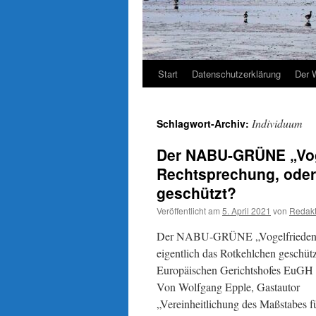
Start
Datenschutzerklärung
Der 
Individuum
Schlagwort-Archiv:
Der NABU-GRÜNE „Voge
Rechtsprechung, oder:
geschützt?
Veröffentlicht am
5. April 2021
von
Redakt
Der NABU-GRÜNE „Vogelfrieden“ u
eigentlich das Rotkehlchen geschü
Europäischen Gerichtshofes EuGH
Von Wolfgang Epple, Gastautor
„Vereinheitlichung des Maßstabes fü