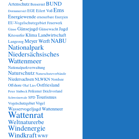
BUND
Artenschutz
Bensersiel
Ems
Eilert Voß
EGE
Dornumersiel
Energiewende
erneuerbare Energien
EU-Vogelschutzgebiet
Feuerwerk
Gänsejagd
Jagd
Gänsewacht
Gänse
Klima
Landwirtschaft
Kitesurfer
NABU
Meyer Werft
Langeoog
Nationalpark
Niedersächsisches
Wattenmeer
Nationalparkverwaltung
Naturschutz
Naturschutzverbände
Niedersachsen
NLWKN
Nordsee
Ostfriesland
Offshore
Olaf Lies
Petkumer Deichvorland
Peter Südbeck
Tourismus
SPD
Schweinswale
Vögel
Vogelschutzgebiet
Wasservogeljagd
Wattenmeer
Wattenrat
Weltnaturerbe
Windenergie
Windkraft
WWF