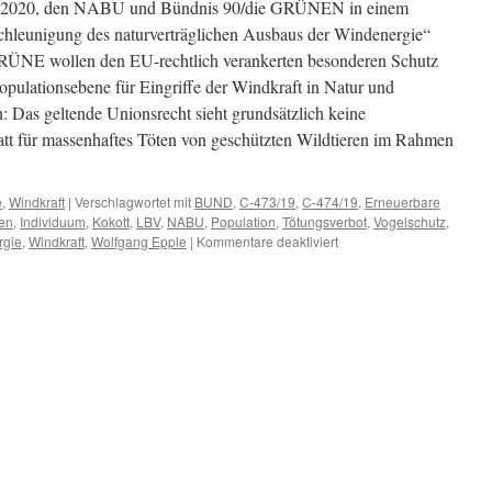
er 2020, den NABU und Bündnis 90/die GRÜNEN in einem
hleunigung des naturverträglichen Ausbaus der Windenergie“
ÜNE wollen den EU-rechtlich verankerten besonderen Schutz
pulationsebene für Eingriffe der Windkraft in Natur und
 Das geltende Unionsrecht sieht grundsätzlich keine
t für massenhaftes Töten von geschützten Wildtieren im Rahmen
e
,
Windkraft
|
Verschlagwortet mit
BUND
,
C-473/19
,
C-474/19
,
Erneuerbare
den
,
Individuum
,
Kokott
,
LBV
,
NABU
,
Population
,
Tötungsverbot
,
Vogelschutz
,
für
rgie
,
Windkraft
,
Wolfgang Epple
|
Kommentare deaktiviert
Der
NABU-
GRÜNE
„Vogelfrieden“
und
die
europäische
Rechtsprechung,
oder:
Warum
ist
eigentlich