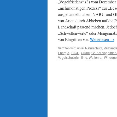
„Vogelfriedens“ (3) vom Dezemb
„mehrmonatigen Prozess“ zur „Besc
ausgehandelt haben. NABU und GR
von Arten durch Abheben auf die Po
Landschaft passend machen. Jedoch:
„Schwellenwerte“ oder Mengenrabat
von Eingriffen vor.
Weiterlesen
→
Veröffentlicht unter
Naturschutz
,
Verbänd
Energie
,
EuGH
,
Grüne
,
Grüner Vogelfrie
Vogelschutzrichtlinie
,
Wattenrat
,
Windene