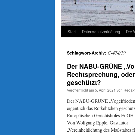
Start
Datenschutzerklärung
Der 
C-474/19
Schlagwort-Archiv:
Der NABU-GRÜNE „Voge
Rechtsprechung, oder:
geschützt?
Veröffentlicht am
5. April 2021
von
Redakt
Der NABU-GRÜNE „Vogelfrieden“ u
eigentlich das Rotkehlchen geschü
Europäischen Gerichtshofes EuGH
Von Wolfgang Epple, Gastautor
„Vereinheitlichung des Maßstabes fü