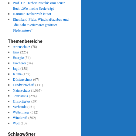
Prof. Dr. Herbert Zucchi: zum neuen
Buch „Was meine Seele trägt“
Hartmut Heckenroth ist tot
Rheinland-Pfalz: Windkraftausbau und
„die Zahl tolerierbarer getöteter
Fledermäuse“
Themenbereiche
Artenschutz
(78)
Ems
(225)
Energie
(54)
Fischerei
(34)
Jagd
(158)
Klima
(155)
Küstenschutz
(67)
Landwirtschaft
(131)
Naturschutz
(1.095)
Tourismus
(294)
Unsortiertes
(59)
Verbände
(251)
Wattenmeer
(512)
Windkraft
(502)
Wolf
(10)
Schlagwörter