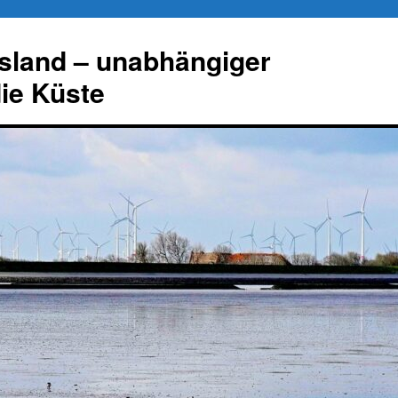
esland – unabhängiger
die Küste