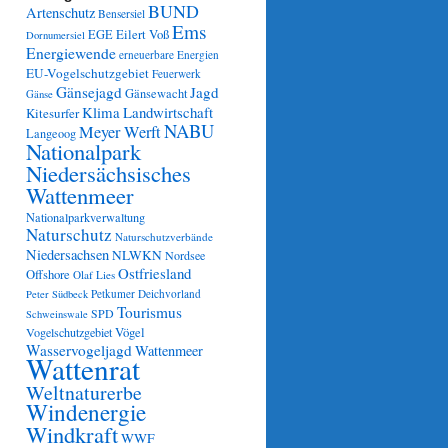
BUND
Artenschutz
Bensersiel
Ems
Eilert Voß
EGE
Dornumersiel
Energiewende
erneuerbare Energien
EU-Vogelschutzgebiet
Feuerwerk
Gänsejagd
Jagd
Gänsewacht
Gänse
Klima
Landwirtschaft
Kitesurfer
NABU
Meyer Werft
Langeoog
Nationalpark
Niedersächsisches
Wattenmeer
Nationalparkverwaltung
Naturschutz
Naturschutzverbände
Niedersachsen
NLWKN
Nordsee
Ostfriesland
Offshore
Olaf Lies
Petkumer Deichvorland
Peter Südbeck
Tourismus
SPD
Schweinswale
Vögel
Vogelschutzgebiet
Wasservogeljagd
Wattenmeer
Wattenrat
Weltnaturerbe
Windenergie
Windkraft
WWF