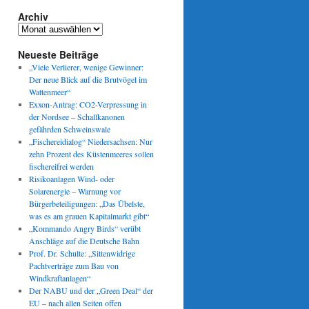
Archiv
Archiv
Neueste Beiträge
„Viele Verlierer, wenige Gewinner:
Der neue Blick auf die Brutvögel im
Wattenmeer“
Exxon-Antrag: CO2-Verpressung in
der Nordsee – Schallkanonen
gefährden Schweinswale
„Fischereidialog“ Niedersachsen: Nur
zehn Prozent des Küstenmeeres sollen
fischereifrei werden
Risikoanlagen Wind- oder
Solarenergie – Warnung vor
Bürgerbeteiligungen: „Das Übelste,
was es am grauen Kapitalmarkt gibt“
„Kommando Angry Birds“ verübt
Anschläge auf die Deutsche Bahn
Prof. Dr. Schulte: „Sittenwidrige
Pachtverträge zum Bau von
Windkraftanlagen“
Der NABU und der „Green Deal“ der
EU – nach allen Seiten offen