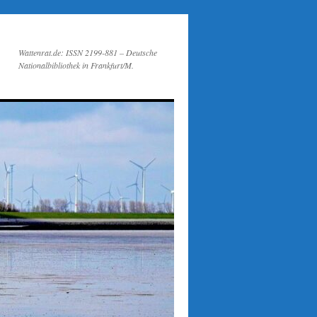
Wattenrat.de: ISSN 2199-881 – Deutsche
Nationalbibliothek in Frankfurt/M.