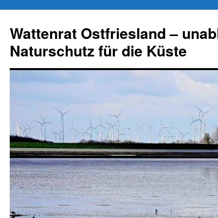
Zum
Inhalt
Wattenrat Ostfriesland – una
springen
Naturschutz für die Küste