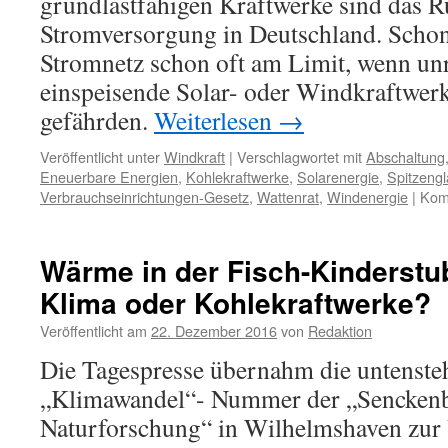
grundlastfähigen Kraftwerke sind das R
Stromversorgung in Deutschland. Schon j
Stromnetz schon oft am Limit, wenn un
einspeisende Solar- oder Windkraftwerke
gefährden.
Weiterlesen
→
Veröffentlicht unter
Windkraft
|
Verschlagwortet mit
Abschaltung
Eneuerbare Energien
,
Kohlekraftwerke
,
Solarenergie
,
Spitzengl
Verbrauchseinrichtungen-Gesetz
,
Wattenrat
,
Windenergie
|
Komm
Wärme in der Fisch-Kinderst
Klima oder Kohlekraftwerke?
Veröffentlicht am
22. Dezember 2016
von
Redaktion
Die Tagespresse übernahm die untenst
„Klimawandel“- Nummer der „Senckenbe
Naturforschung“ in Wilhelmshaven zur