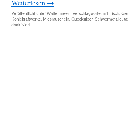
Weiterlesen
→
Veröffentlicht unter
Wattenmeer
|
Verschlagwortet mit
Fisch
,
Ger
Kohlekraftwerke
,
Miesmuscheln
,
Quecksilber
,
Schwermetalle
,
ta
für
deaktiviert
Umweltgifte
im
Watt,
ein
taz-
Interview