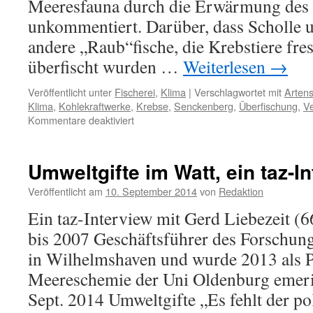
Meeresfauna durch die Erwärmung des
unkommentiert. Darüber, dass Scholle 
andere „Raub“fische, die Krebstiere fres
überfischt wurden …
Weiterlesen
→
Veröffentlicht unter
Fischerei
,
Klima
|
Verschlagwortet mit
Arten
Klima
,
Kohlekraftwerke
,
Krebse
,
Senckenberg
,
Überfischung
,
V
für
Kommentare deaktiviert
Wärme
in
der
Umweltgifte im Watt, ein taz-I
Fisch-
Kinderstube
Veröffentlicht am
10. September 2014
von
Redaktion
Jadebusen:
Ein taz-Interview mit Gerd Liebezeit (
Klima
oder
bis 2007 Geschäftsführer des Forschu
Kohlekraftwerke?
in Wilhelmshaven und wurde 2013 als P
Meereschemie der Uni Oldenburg emeritie
Sept. 2014 Umweltgifte „Es fehlt der po