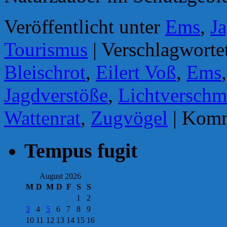
Veröffentlicht unter
Ems
,
J
Tourismus
|
Verschlagworte
Bleischrot
,
Eilert Voß
,
Ems
Jagdverstöße
,
Lichtversch
Wattenrat
,
Zugvögel
|
Komme
Tempus fugit
August 2026
M
D
M
D
F
S
S
1
2
3
4
5
6
7
8
9
10
11
12
13
14
15
16