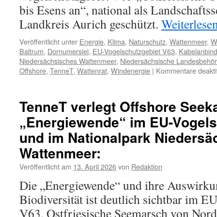
bis Esens an“, national als Landschafts
Landkreis Aurich geschützt.
Weiterlese
Veröffentlicht unter
Energie
,
Klima
,
Naturschutz
,
Wattenmeer
,
W
Baltrum
,
Dornumersiel
,
EU-Vogelschutzgebiet V63
,
Kabelanbin
Niedersächsisches Wattenmeer
,
Niedersächsische Landesbehör
Offshore
,
TenneT
,
Wattenrat
,
Windenergie
|
Kommentare deaktiv
TenneT verlegt Offshore Seek
„Energiewende“ im EU-Vogels
und im Nationalpark Niedersä
Wattenmeer:
Veröffentlicht am
13. April 2026
von
Redaktion
Die „Energiewende“ und ihre Auswirku
Biodiversität ist deutlich sichtbar im E
V63, Ostfriesische Seemarsch von Nord