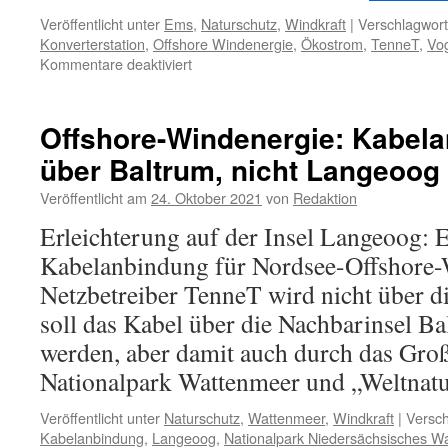
Veröffentlicht unter
Ems
,
Naturschutz
,
Windkraft
|
Verschlagwort
Konverterstation
,
Offshore Windenergie
,
Ökostrom
,
TenneT
,
Vo
für
Kommentare deaktiviert
Windenergie:
Vogelrastgebiete
an
Offshore-Windenergie: Kabel
der
über Baltrum, nicht Langeoog
Ems
unter
Veröffentlicht am
24. Oktober 2021
von
Redaktion
Offshore-
Ökostrom
Erleichterung auf der Insel Langeoog: E
Kabelanbindung für Nordsee-Offshore-
Netzbetreiber TenneT wird nicht über di
soll das Kabel über die Nachbarinsel 
werden, aber damit auch durch das Gro
Nationalpark Wattenmeer und „Weltnat
Veröffentlicht unter
Naturschutz
,
Wattenmeer
,
Windkraft
|
Versch
Kabelanbindung
,
Langeoog
,
Nationalpark Niedersächsisches W