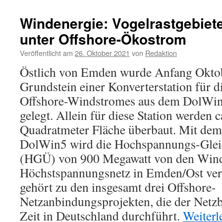
Kabelanbindung
durchs
Windenergie: Vogelrastgebiet
Wattenmeer:
unter Offshore-Ökostrom
Umweltverbände
geben
Veröffentlicht am
26. Oktober 2021
von
Redaktion
sich
besorgt
Östlich von Emden wurde Anfang Okto
Grundstein einer Konverterstation für 
Offshore-Windstromes aus dem DolWin5
gelegt. Allein für diese Station werden 
Quadratmeter Fläche überbaut. Mit dem
DolWin5 wird die Hochspannungs-Gle
(HGÜ) von 900 Megawatt von den Wind
Höchstspannungsnetz in Emden/Ost ver
gehört zu den insgesamt drei Offshore-
Netzanbindungsprojekten, die der Netzb
Zeit in Deutschland durchführt.
Weiterl