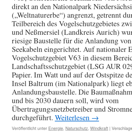
direkt an den Nationalpark Niedersäch
(„Weltnaturerbe“) angrenzt, getrennt d
Teilbereich des Vogelschutzgebietes z
und Neßmersiel (Landkreis Aurich) wur
riesige Baustelle für die Anlandung vo
Seekabeln eingerichtet. Auf nationaler E
Vogelschutzgebiet V63 in diesem Berei
Landschaftsschutzgebiet (LSG AUR 029)
Papier. Im Watt und auf der Ostspitze d
Insel Baltrum (im Nationalpark) liegt eb
Anlandungsbaustelle. Die Baumaßnahm
und bis 2030 dauern soll, wird vom
Übertragungsnetzbetreiber und Stromne
durchgeführt.
Weiterlesen
→
Veröffentlicht unter
Energie
,
Naturschutz
,
Windkraft
|
Verschlagw