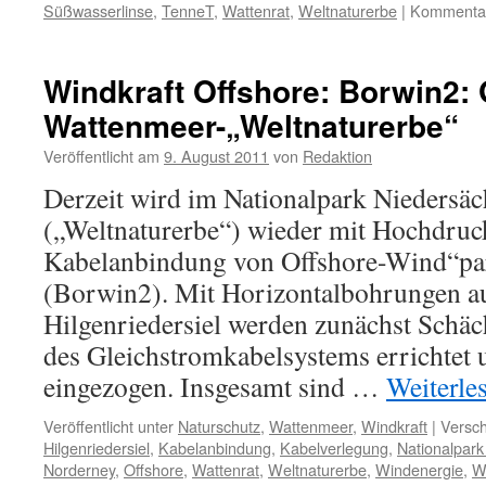
Süßwasserlinse
,
TenneT
,
Wattenrat
,
Weltnaturerbe
|
Kommentare
Windkraft Offshore: Borwin2: 
Wattenmeer-„Weltnaturerbe“
Veröffentlicht am
9. August 2011
von
Redaktion
Derzeit wird im Nationalpark Niedersä
(„Weltnaturerbe“) wieder mit Hochdruc
Kabelanbindung von Offshore-Wind“par
(Borwin2). Mit Horizontalbohrungen a
Hilgenriedersiel werden zunächst Schä
des Gleichstromkabelsystems errichtet 
eingezogen. Insgesamt sind …
Weiterle
Veröffentlicht unter
Naturschutz
,
Wattenmeer
,
Windkraft
|
Versch
Hilgenriedersiel
,
Kabelanbindung
,
Kabelverlegung
,
Nationalpar
Norderney
,
Offshore
,
Wattenrat
,
Weltnaturerbe
,
Windenergie
,
W