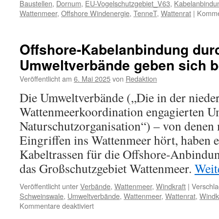
Baustellen
,
Dornum
,
EU-Vogelschutzgebiet_V63
,
Kabelanbindu
Wattenmeer
,
Offshore Windenergie
,
TenneT
,
Wattenrat
|
Kommen
Offshore-Kabelanbindung dur
Umweltverbände geben sich b
Veröffentlicht am
6. Mai 2025
von
Redaktion
Die Umweltverbände („Die in der niede
Wattenmeerkoordination engagierten U
Naturschutzorganisation“) – von denen 
Eingriffen ins Wattenmeer hört, haben 
Kabeltrassen für die Offshore-Anbindun
das Großschutzgebiet Wattenmeer.
Weit
Veröffentlicht unter
Verbände
,
Wattenmeer
,
Windkraft
|
Verschla
Schweinswale
,
Umweltverbände
,
Wattenmeer
,
Wattenrat
,
Windkr
für
Kommentare deaktiviert
Offshore-