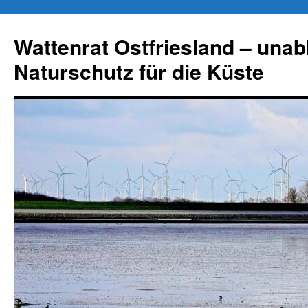
Zum
Inhalt
Wattenrat Ostfriesland – una
springen
Naturschutz für die Küste