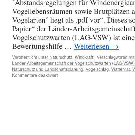
´Abstandsregelungen für Windenergiea
Vogellebensräumen sowie Brutplätzen a
Vogelarten´ liegt als .pdf vor“. Dieses 
Papier“ der Länder-Arbeitsgemeinschaft
Vogelschutzwarten (LAG-VSW) ist eine
Bewertungshilfe …
Weiterlesen
→
Veröffentlicht unter
Naturschutz
,
Windkraft
|
Verschlagwortet mit
Länder-Arbeitsgemeinschaft der Vogelschutzwarten (LAG-VSW)
Naturschutz und Landschaftsplanung
,
Vogelschlag
,
Wattenrat
,
W
für
Kommentare deaktiviert
Windenergie
und
Artenschutz:
„Anmerkungen
zur
aktuellen
Fachkonvention
der
Vogelschutzwarten“