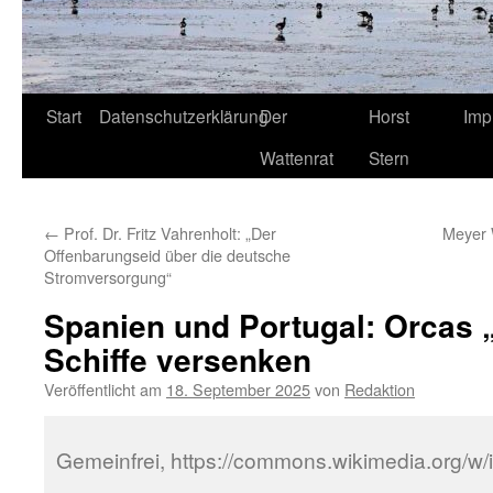
Start
Datenschutzerklärung
Der
Horst
Imp
Wattenrat
Stern
←
Prof. Dr. Fritz Vahrenholt: „Der
Meyer 
Offenbarungseid über die deutsche
Stromversorgung“
Spanien und Portugal: Orcas „
Schiffe versenken
Veröffentlicht am
18. September 2025
von
Redaktion
Gemeinfrei, https://commons.wikimedia.org/w