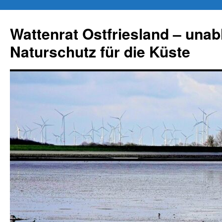
Zum
Inhalt
Wattenrat Ostfriesland – una
springen
Naturschutz für die Küste