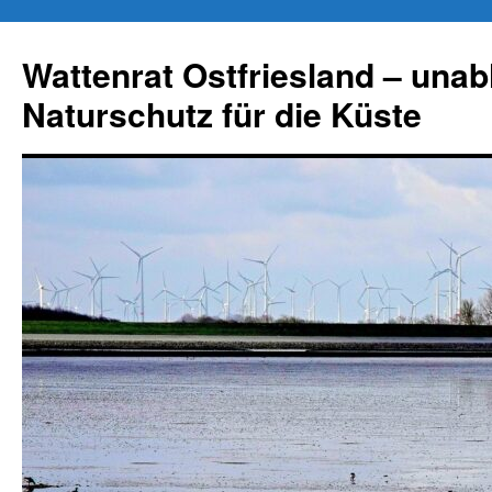
Zum
Inhalt
Wattenrat Ostfriesland – una
springen
Naturschutz für die Küste