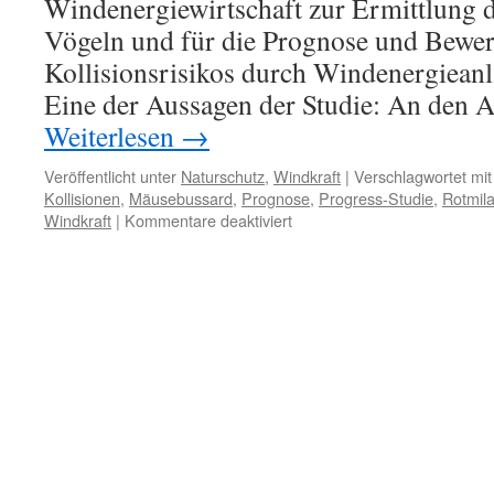
Windenergiewirtschaft zur Ermittlung d
Vögeln und für die Prognose und Bewer
Kollisionsrisikos durch Windenergieanla
Eine der Aussagen der Studie: An den 
Weiterlesen
→
Veröffentlicht unter
Naturschutz
,
Windkraft
|
Verschlagwortet mit
Kollisionen
,
Mäusebussard
,
Prognose
,
Progress-Studie
,
Rotmil
für
Windkraft
|
Kommentare deaktiviert
Windenergie:
Kollisionsraten
von
Vögeln
–
PROGRESS-
Studie
und
eine
kritische
Bewertung