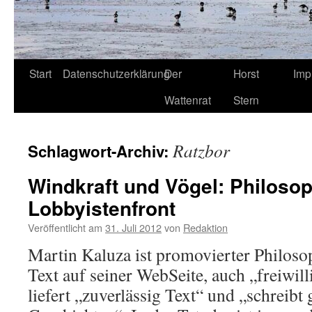
Start
Datenschutzerklärung
Der
Horst
Imp
Wattenrat
Stern
Ratzbor
Schlagwort-Archiv:
Windkraft und Vögel: Philoso
Lobbyistenfront
Veröffentlicht am
31. Juli 2012
von
Redaktion
Martin Kaluza ist promovierter Philosop
Text auf seiner WebSeite, auch „freiwilli
liefert „zuverlässig Text“ und „schreibt 