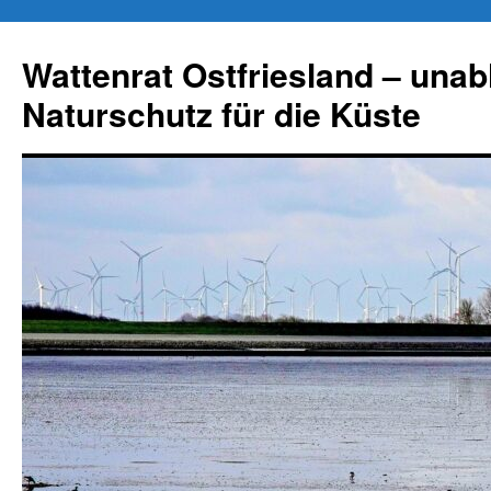
Zum
Inhalt
Wattenrat Ostfriesland – una
springen
Naturschutz für die Küste