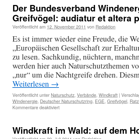
Vögel:
Der Bundesverband Windenerg
Philosophisch
Greifvögel: audiatur et altera 
von
der
Veröffentlicht am
12. November 2011
von
Redaktion
Lobbyistenfron
Es ist immer wieder eine Freude, die W
„Europäischen Gesellschaft zur Erhalt
zu lesen. Sachkundig, nüchtern, manch
werden hier auch Naturschutzthemen vorg
„nur“ um die Nachtgreife drehen. Dies
Weiterlesen
→
Veröffentlicht unter
Naturschutz
,
Verbände
,
Windkraft
|
Verschla
Windenergie
,
Deutscher Naturschutzring
,
EGE
,
Greifvögel
,
Ratz
für
Kommentare deaktiviert
Der
Bundesverband
Windenergie
Windkraft im Wald: auf dem H
und
die
Veröffentlicht am
29. Juli 2011
von
Redaktion