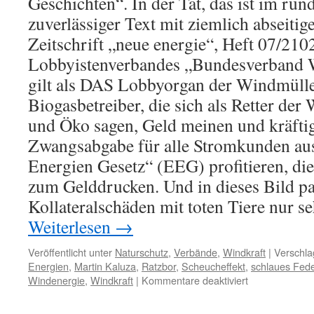
Geschichten“. In der Tat, das ist im ru
zuverlässiger Text mit ziemlich abseitig
Zeitschrift „neue energie“, Heft 07/210
Lobbyistenverbandes „Bundesverband
gilt als DAS Lobbyorgan der Windmülle
Biogasbetreiber, die sich als Retter der
und Öko sagen, Geld meinen und kräfti
Zwangsabgabe für alle Stromkunden au
Energien Gesetz“ (EEG) profitieren, di
zum Gelddrucken. Und in dieses Bild p
Kollateralschäden mit toten Tiere nur se
Weiterlesen
→
Veröffentlicht unter
Naturschutz
,
Verbände
,
Windkraft
|
Verschla
Energien
,
Martin Kaluza
,
Ratzbor
,
Scheucheffekt
,
schlaues Fede
für
Windenergie
,
Windkraft
|
Kommentare deaktiviert
Windkraft
und