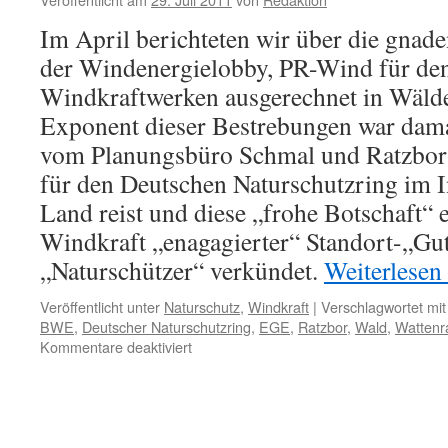
Greifvögel:
Im April berichteten wir über die gnad
audiatur
et
der Windenergielobby, PR-Wind für de
altera
Windkraftwerken ausgerechnet in Wäld
pars
Exponent dieser Bestrebungen war dam
vom Planungsbüro Schmal und Ratzbor i
für den Deutschen Naturschutzring im 
Land reist und diese „frohe Botschaft“ e
Windkraft „enagagierter“ Standort-„Gut
„Naturschützer“ verkündet.
Weiterlesen
Veröffentlicht unter
Naturschutz
,
Windkraft
|
Verschlagwortet mit
BWE
,
Deutscher Naturschutzring
,
EGE
,
Ratzbor
,
Wald
,
Wattenr
für
Kommentare deaktiviert
Windkraft
im
Wald:
auf
dem