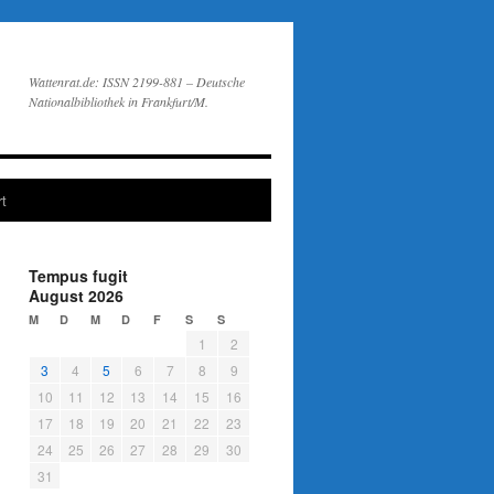
Wattenrat.de: ISSN 2199-881 – Deutsche
Nationalbibliothek in Frankfurt/M.
t
Tempus fugit
August 2026
M
D
M
D
F
S
S
1
2
3
4
5
6
7
8
9
10
11
12
13
14
15
16
17
18
19
20
21
22
23
24
25
26
27
28
29
30
31