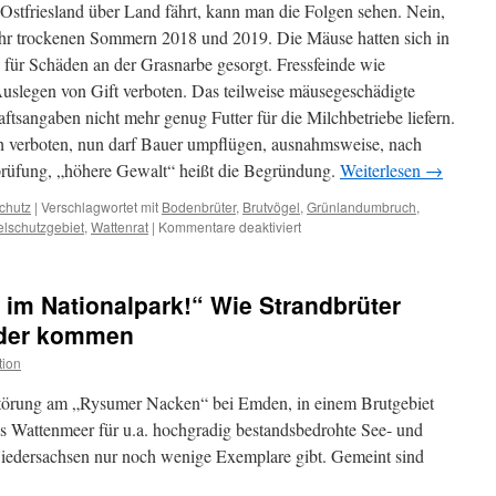
stfriesland über Land fährt, kann man die Folgen sehen. Nein,
hr trockenen Sommern 2018 und 2019. Die Mäuse hatten sich in
für Schäden an der Grasnarbe gesorgt. Fressfeinde wie
Auslegen von Gift verboten. Das teilweise mäusegeschädigte
tsangaben nicht mehr genug Futter für die Milchbetriebe liefern.
ch verboten, nun darf Bauer umpflügen, ausnahmsweise, nach
lprüfung, „höhere Gewalt“ heißt die Begründung.
Weiterlesen
→
chutz
|
Verschlagwortet mit
Bodenbrüter
,
Brutvögel
,
Grünlandumbruch
,
für
lschutzgebiet
,
Wattenrat
|
Kommentare deaktiviert
Vogelschutzgebiet
Rheiderland:
Grünlandumbruch
im Nationalpark!“ Wie Strandbrüter
vernichtet
Brutplätze
Räder kommen
tion
Störung am „Rysumer Nacken“ bei Emden, in einem Brutgebiet
s Wattenmeer für u.a. hochgradig bestandsbedrohte See- und
Niedersachsen nur noch wenige Exemplare gibt. Gemeint sind