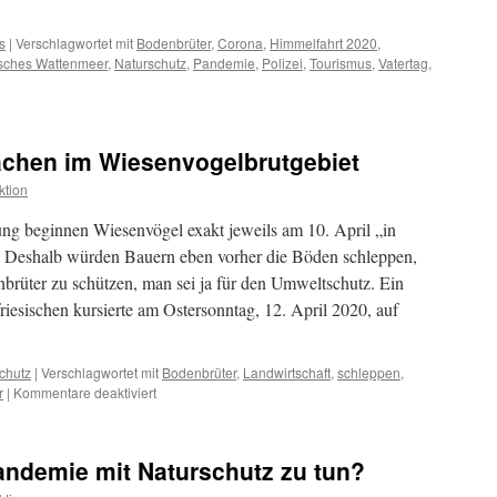
s
|
Verschlagwortet mit
Bodenbrüter
,
Corona
,
Himmelfahrt 2020
,
isches Wattenmeer
,
Naturschutz
,
Pandemie
,
Polizei
,
Tourismus
,
Vatertag
,
a-
mie
machen im Wiesenvogelbrutgebiet
ag`-
mus,
ktion
ng beginnen Wiesenvögel exakt jeweils am 10. April „in
 Deshalb würden Bauern eben vorher die Böden schleppen,
nbrüter zu schützen, man sei ja für den Umweltschutz. Ein
iesischen kursierte am Ostersonntag, 12. April 2020, auf
chutz
|
Verschlagwortet mit
Bodenbrüter
,
Landwirtschaft
,
schleppen
,
für
r
|
Kommentare deaktiviert
17.
April
2020:
andemie mit Naturschutz zu tun?
Plattmachen
im