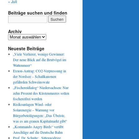
« Juli
Beiträge suchen und finden
Archiv
Archiv
Neueste Beiträge
„Viele Verlierer, wenige Gewinner:
Der neue Blick auf die Brutvögel im
Wattenmeer“
Exxon-Antrag: CO2-Verpressung in
der Nordsee – Schallkanonen
gefährden Schweinswale
„Fischereidialog“ Niedersachsen: Nur
zehn Prozent des Küstenmeeres sollen
fischereifrei werden
Risikoanlagen Wind- oder
Solarenergie – Warnung vor
Bürgerbeteiligungen: „Das Übelste,
was es am grauen Kapitalmarkt gibt“
„Kommando Angry Birds“ verübt
Anschläge auf die Deutsche Bahn
Prof. Dr. Schulte: „Sittenwidrige