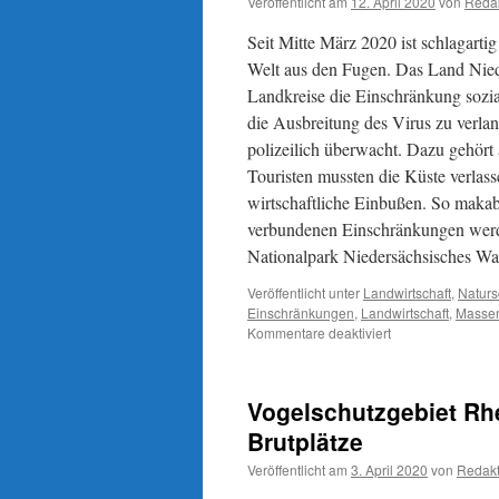
Veröffentlicht am
12. April 2020
von
Reda
Seit Mitte März 2020 ist schlagarti
Welt aus den Fugen. Das Land Niede
Landkreise die Einschränkung sozia
die Ausbreitung des Virus zu verla
polizeilich überwacht. Dazu gehört
Touristen mussten die Küste verlas
wirtschaftliche Einbußen. So makabe
verbundenen Einschränkungen werd
Nationalpark Niedersächsisches Wa
Veröffentlicht unter
Landwirtschaft
,
Naturs
Einschränkungen
,
Landwirtschaft
,
Massen
für
Kommentare deaktiviert
Was
hat
die
Vogelschutzgebiet Rh
Corona-
Pandemie
Brutplätze
mit
Veröffentlicht am
3. April 2020
von
Redakt
Naturschutz
zu