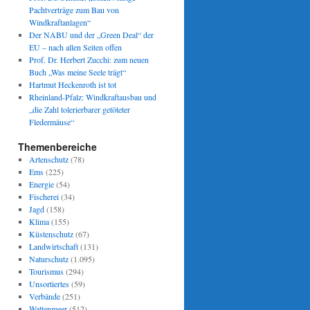
Pachtverträge zum Bau von
Windkraftanlagen“
Der NABU und der „Green Deal“ der
EU – nach allen Seiten offen
Prof. Dr. Herbert Zucchi: zum neuen
Buch „Was meine Seele trägt“
Hartmut Heckenroth ist tot
Rheinland-Pfalz: Windkraftausbau und
„die Zahl tolerierbarer getöteter
Fledermäuse“
Themenbereiche
Artenschutz
(78)
Ems
(225)
Energie
(54)
Fischerei
(34)
Jagd
(158)
Klima
(155)
Küstenschutz
(67)
Landwirtschaft
(131)
Naturschutz
(1.095)
Tourismus
(294)
Unsortiertes
(59)
Verbände
(251)
Wattenmeer
(512)