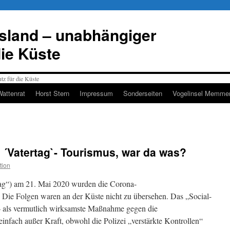
esland – unabhängiger
die Küste
Wattenrat
Horst Stern
Impressum
Sonderseiten
Vogelinsel Memmer
´Vatertag`- Tourismus, war da was?
tion
ag“) am 21. Mai 2020 wurden die Corona-
ie Folgen waren an der Küste nicht zu übersehen. Das „Social-
 – als vermutlich wirksamste Maßnahme gegen die
 einfach außer Kraft, obwohl die Polizei „verstärkte Kontrollen“