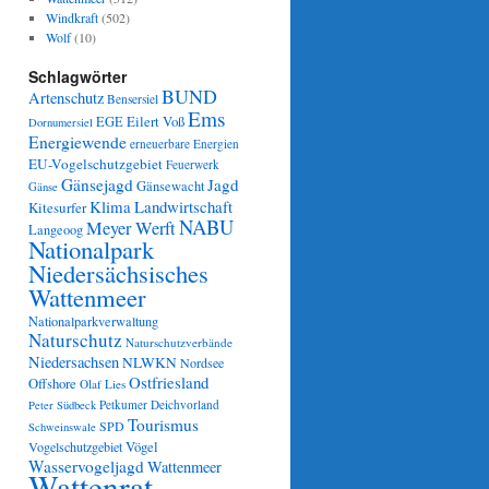
Windkraft
(502)
Wolf
(10)
Schlagwörter
BUND
Artenschutz
Bensersiel
Ems
Eilert Voß
EGE
Dornumersiel
Energiewende
erneuerbare Energien
EU-Vogelschutzgebiet
Feuerwerk
Gänsejagd
Jagd
Gänsewacht
Gänse
Klima
Landwirtschaft
Kitesurfer
NABU
Meyer Werft
Langeoog
Nationalpark
Niedersächsisches
Wattenmeer
Nationalparkverwaltung
Naturschutz
Naturschutzverbände
Niedersachsen
NLWKN
Nordsee
Ostfriesland
Offshore
Olaf Lies
Petkumer Deichvorland
Peter Südbeck
Tourismus
SPD
Schweinswale
Vögel
Vogelschutzgebiet
Wasservogeljagd
Wattenmeer
Wattenrat