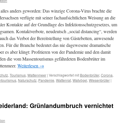
ktion
Wiesenvogelbrutgebiet
g alles anders geworden: Das winzige Corona-Virus brachte die
rsachsen verfügte mit seiner fachaufsichtlichen Weisung an die
ler Kontakte auf der Grundlage des Infektionsschutzgesetzes, um
ngsamen. Kontaktverbote, neudeutsch „social distancing“, werden
 auch das Verbot der Bereitstellung von Gästebetten, anwesende
sen. Für die Branche bedeutet das nie dagewesene dramatische
r es aber klingt: Profitieren von der Pandemie und den damit
en die vom Massentourismus gefährdeten Bodenbrüter im
ttenmeer.
Weiterlesen
→
chutz
,
Tourismus
,
Wattenmeer
|
Verschlagwortet mit
Bodenbrüter
,
Corona
,
tourismus
,
Naturschutz
,
Pandemie
,
Wattenrat
,
Watvögel
,
Wiesenbrüter
|
eiderland: Grünlandumbruch vernichtet
ion