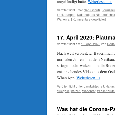
angekündigt hatte.
Weiterlesen
→
Veröffentlicht unter
Naturschutz
,
Tourismu
Lockerungen
,
Nationalpark Niedersächs
für
Wattenrat
|
Kommentare deaktiviert
Coron
Pande
und
17. April 2020: Platt
´Vatert
Touris
Veröffentlicht am
18. April 2020
von
Reda
war
da
Nach weit verbreiteter Bauernmeinu
was?
normalen Jahren“ mit dem Nestbau.
striegeln oder walzen, um die Bode
entsprechendes Video aus dem Ostfr
WhatsApp.
Weiterlesen
→
Veröffentlicht unter
Landwirtschaft
,
Naturs
striegeln
,
walzen
,
Wattenrat
,
Wiesenbrüte
Was hat die Corona-P