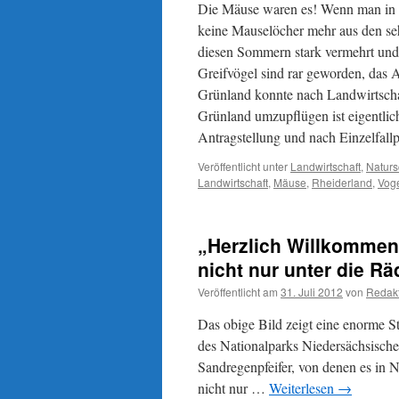
Die Mäuse waren es! Wenn man in O
tun?
keine Mauselöcher mehr aus den se
diesen Sommern stark vermehrt und 
Greifvögel sind rar geworden, das 
Grünland konnte nach Landwirtschaf
Grünland umzupflügen ist eigentli
Antragstellung und nach Einzelfal
Veröffentlicht unter
Landwirtschaft
,
Naturs
Landwirtschaft
,
Mäuse
,
Rheiderland
,
Voge
„Herzlich Willkommen 
nicht nur unter die 
Veröffentlicht am
31. Juli 2012
von
Redak
Das obige Bild zeigt eine enorme 
des Nationalparks Niedersächsische
Sandregenpfeifer, von denen es in 
nicht nur …
Weiterlesen
→