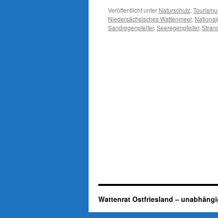
Veröffentlicht unter
Naturschutz
,
Tourismu
Niedersächsisches Wattenmeer
,
National
Sandregenpfeifer
,
Seeregenpfeifer
,
Stran
Wattenrat Ostfriesland – unabhängi