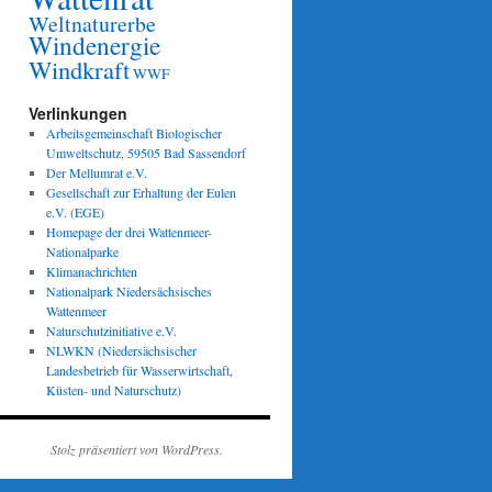
Weltnaturerbe
Windenergie
Windkraft
WWF
men
Verlinkungen
Arbeitsgemeinschaft Biologischer
ark!“
Umweltschutz, 59505 Bad Sassendorf
Der Mellumrat e.V.
ter
Gesellschaft zur Erhaltung der Eulen
e.V. (EGE)
Homepage der drei Wattenmeer-
Nationalparke
Klimanachrichten
Nationalpark Niedersächsisches
Wattenmeer
Naturschutzinitiative e.V.
NLWKN (Niedersächsischer
Landesbetrieb für Wasserwirtschaft,
Küsten- und Naturschutz)
Stolz präsentiert von WordPress.