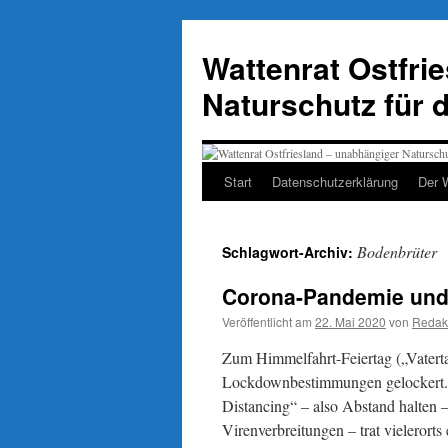
Zum
Inhalt
Wattenrat Ostfri
springen
Naturschutz für 
Start
Datenschutzerklärung
Der 
Bodenbrüter
Schlagwort-Archiv:
Corona-Pandemie und 
Veröffentlicht am
22. Mai 2020
von
Redak
Zum Himmelfahrt-Feiertag („Vatert
Lockdownbestimmungen gelockert. D
Distancing“ – also Abstand halten
Virenverbreitungen – trat vielerorts