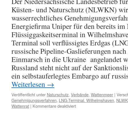
Der Niedersächsische Landesbetrieb für
(LNG)
Küsten- und Naturschutz (NLWKN) wir
mit
Tankschiffen
wasserrechtliches Genehmigungsverfahr
Energiefirma Uniper für den bereits im
Flüssiggaskeitserminal in Wilhelmshav
Terminal soll verflüssigtes Erdgas (LN
russische Pipeline-Gaslieferungen nach
Einmarsch in die Ukraine angelandet w
Russland steht nicht auf der Sanktionsli
ein selbstauferlegtes Embargo auf russis
Weiterlesen
→
Veröffentlicht unter
Naturschutz
,
Verbände
,
Wattenmeer
|
Versch
Genehmigungsverfahren
,
LNG-Terminal. Wilhelmshaven
,
NLWK
für
Wattenrat
|
Kommentare deaktiviert
LNG-
Terminal
Wilhelmshaven: