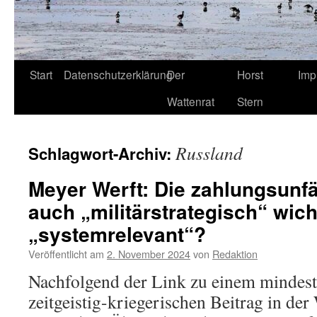
Start
Datenschutzerklärung
Der
Horst
Imp
Wattenrat
Stern
Russland
Schlagwort-Archiv:
Meyer Werft: Die zahlungsunf
auch „militärstrategisch“ wich
„systemrelevant“?
Veröffentlicht am
2. November 2024
von
Redaktion
Nachfolgend der Link zu einem mindest
zeitgeistig-kriegerischen Beitrag in de