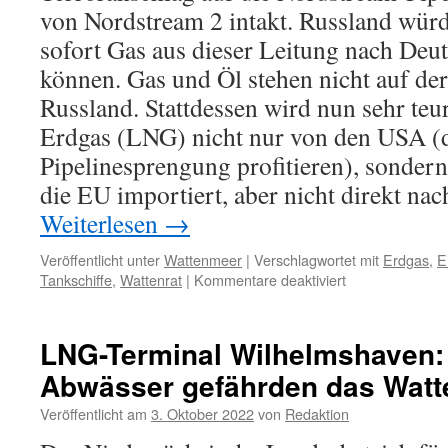
von Nordstream 2 intakt. Russland wür
sofort Gas aus dieser Leitung nach Deut
können. Gas und Öl stehen nicht auf der
Russland. Stattdessen wird nun sehr teur
Erdgas (LNG) nicht nur von den USA (d
Pipelinesprengung profitieren), sonder
die EU importiert, aber nicht direkt na
Weiterlesen
→
Veröffentlicht unter
Wattenmeer
|
Verschlagwortet mit
Erdgas
,
E
für
Tankschiffe
,
Wattenrat
|
Kommentare deaktiviert
Energie-
Irrsinn:
EU
LNG-Terminal Wilhelmshaven: 
importiert
Abwässer gefährden das Wat
auch
russisches
Veröffentlicht am
3. Oktober 2022
von
Redaktion
verflüssigtes
Erdgas