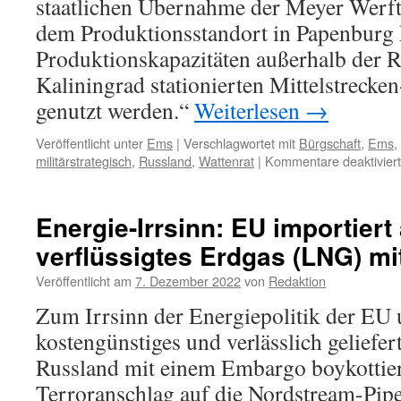
staatlichen Übernahme der Meyer Werft.
dem Produktionsstandort in Papenburg
Produktionskapazitäten außerhalb der R
Kaliningrad stationierten Mittelstrecken
genutzt werden.“
Weiterlesen
→
Veröffentlicht unter
Ems
|
Verschlagwortet mit
Bürgschaft
,
Ems
,
militärstrategisch
,
Russland
,
Wattenrat
|
Kommentare deaktiviert
Energie-Irrsinn: EU importier
verflüssigtes Erdgas (LNG) mi
Veröffentlicht am
7. Dezember 2022
von
Redaktion
Zum Irrsinn der Energiepolitik der EU 
kostengünstiges und verlässlich geliefer
Russland mit einem Embargo boykottie
Terroranschlag auf die Nordstream-Pipel