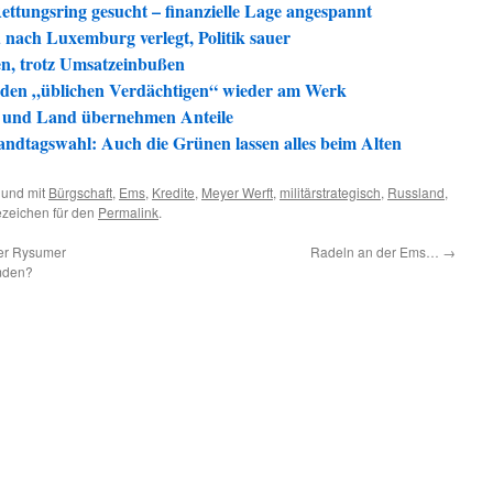
ttungsring gesucht – finanzielle Lage angespannt
 nach Luxemburg verlegt, Politik sauer
en, trotz Umsatzeinbußen
den „üblichen Verdächtigen“ wieder am Werk
 und Land übernehmen Anteile
ndtagswahl: Auch die Grünen lassen alles beim Alten
 und mit
Bürgschaft
,
Ems
,
Kredite
,
Meyer Werft
,
militärstrategisch
,
Russland
,
ezeichen für den
Permalink
.
er Rysumer
Radeln an der Ems…
→
mden?