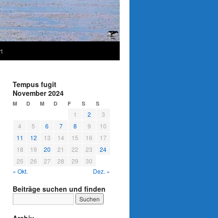
t
Tempus fugit
November 2024
M
D
M
D
F
S
S
1
2
3
4
5
6
7
8
9
10
11
12
13
14
15
16
17
18
19
20
21
22
23
24
25
26
27
28
29
30
« Okt.
Dez. »
Beiträge suchen und finden