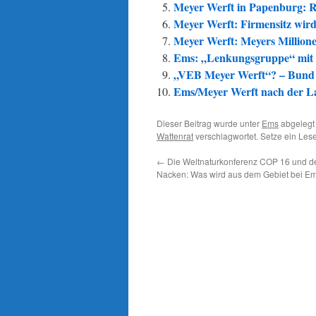
Meyer Werft in Papenburg: Re
Meyer Werft: Firmensitz wird
Meyer Werft: Meyers Million
Ems: „Lenkungsgruppe“ mit 
„VEB Meyer Werft“? – Bund
Ems/Meyer Werft nach der La
Dieser Beitrag wurde unter
Ems
abgelegt
Wattenrat
verschlagwortet. Setze ein Les
←
Die Weltnaturkonferenz COP 16 und d
Nacken: Was wird aus dem Gebiet bei E