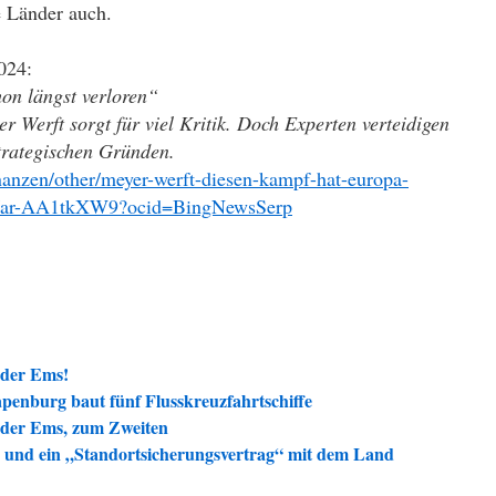
e Länder auch.
024:
on längst verloren“
r Werft sorgt für viel Kritik. Doch Experten verteidigen
strategischen Gründen.
anzen/other/meyer-werft-diesen-kampf-hat-europa-
n/ar-AA1tkXW9?ocid=BingNewsSerp
 der Ems!
penburg baut fünf Flusskreuzfahrtschiffe
n der Ems, zum Zweiten
und ein „Standortsicherungsvertrag“ mit dem Land