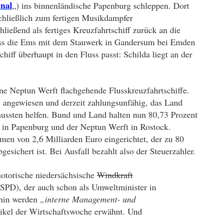
nal
„) ins binnenländische Papenburg schleppen. Dort
chließlich zum fertigen Musikdampfer
hließend als fertiges Kreuzfahrtschiff zurück an die
ss die Ems mit dem Stauwerk in Gandersum bei Emden
hiff überhaupt in den Fluss passt: Schilda liegt an der
ne Neptun Werft flachgehende Flusskreuzfahrtschiffe.
te angewiesen und derzeit zahlungsunfähig,
das Land
ussten helfen.
Bund und Land halten nun
80,73 Prozent
n in Papenburg und der Neptun Werft in Rostock.
men von 2,6 Milliarden Euro eingerichtet, der zu 80
gesichert ist. Bei Ausfall bezahlt also der Steuerzahler.
notorische niedersächsische
Windkraft
(SPD), der auch schon als Umweltminister in
hin werden
„interne Management- und
ikel der Wirtschaftswoche
erwähnt. Und