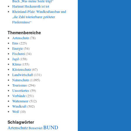
Buch „Was meine Seele trägt“
Hartmut Heckenroth ist tot
Rheinland-Pfalz: Windkraftausbau und
„die Zahl tolerierbarer getöteter
Fledermäuse“
Themenbereiche
Artenschutz
(78)
Ems
(225)
Energie
(54)
Fischerei
(34)
Jagd
(158)
Klima
(155)
Küstenschutz
(67)
Landwirtschaft
(131)
Naturschutz
(1.095)
Tourismus
(294)
Unsortiertes
(59)
Verbände
(251)
Wattenmeer
(512)
Windkraft
(502)
Wolf
(10)
Schlagwörter
BUND
Artenschutz
Bensersiel