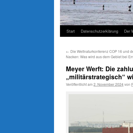
Start
Datenschutzerklärung
Der 
←
Die Weltnaturkonferenz COP 16 und d
Nacken: Was wird aus dem Gebiet bei E
Meyer Werft: Die zahl
„militärstrategisch“ 
Veröffentlicht am
2. November 2024
von