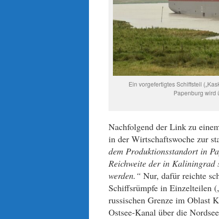
Ein vorgefertigtes Schiffsteil („Ka
Papenburg wird ü
Nachfolgend der Link
zu eine
in der Wirtschaftswoche zur s
dem Produktionsstandort in P
Reichweite der in Kaliningrad s
werden.“
Nur, dafür
reichte s
Schiffsrümpfe in Einzelteilen 
russischen Grenze im Oblast Ka
Ostsee-Kanal über die Nordse