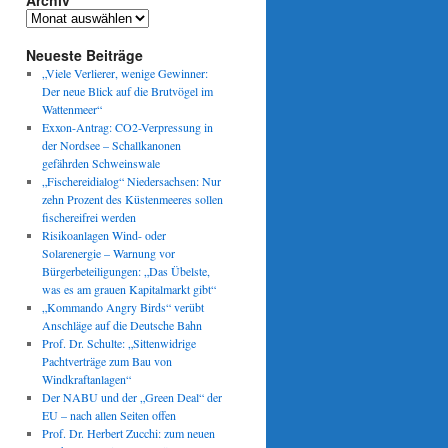
Archiv
Archiv
Neueste Beiträge
„Viele Verlierer, wenige Gewinner:
Der neue Blick auf die Brutvögel im
Wattenmeer“
Exxon-Antrag: CO2-Verpressung in
der Nordsee – Schallkanonen
gefährden Schweinswale
„Fischereidialog“ Niedersachsen: Nur
zehn Prozent des Küstenmeeres sollen
fischereifrei werden
Risikoanlagen Wind- oder
Solarenergie – Warnung vor
Bürgerbeteiligungen: „Das Übelste,
was es am grauen Kapitalmarkt gibt“
„Kommando Angry Birds“ verübt
Anschläge auf die Deutsche Bahn
Prof. Dr. Schulte: „Sittenwidrige
Pachtverträge zum Bau von
Windkraftanlagen“
Der NABU und der „Green Deal“ der
EU – nach allen Seiten offen
Prof. Dr. Herbert Zucchi: zum neuen