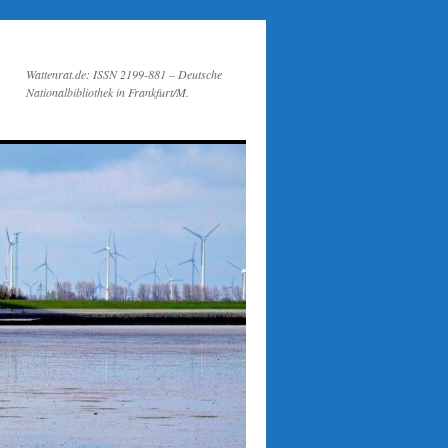
Wattenrat.de: ISSN 2199-881 – Deutsche
Nationalbibliothek in Frankfurt/M.