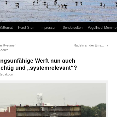
Wattenrat
Horst Stern
Impressum
Sonderseiten
Vogelinsel Memmer
er Rysumer
Radeln an der Ems…
→
mden?
ungsunfähige Werft nun auch
wichtig und „systemrelevant“?
Redaktion