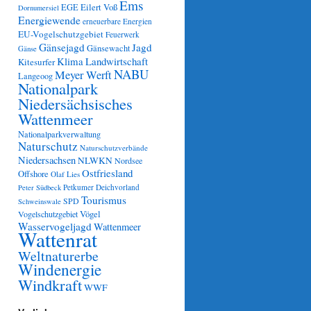
Ems
Eilert Voß
EGE
Dornumersiel
Energiewende
erneuerbare Energien
EU-Vogelschutzgebiet
Feuerwerk
Gänsejagd
Jagd
Gänsewacht
Gänse
Klima
Landwirtschaft
Kitesurfer
NABU
Meyer Werft
Langeoog
Nationalpark
Niedersächsisches
Wattenmeer
Nationalparkverwaltung
Naturschutz
Naturschutzverbände
Niedersachsen
NLWKN
Nordsee
Ostfriesland
Offshore
Olaf Lies
Petkumer Deichvorland
Peter Südbeck
Tourismus
SPD
Schweinswale
Vögel
Vogelschutzgebiet
Wasservogeljagd
Wattenmeer
Wattenrat
Weltnaturerbe
Windenergie
Windkraft
WWF