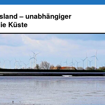
esland – unabhängiger
die Küste