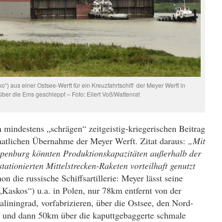
sko“) aus einer Ostsee-Werft für ein Kreuzfahrtschiff der Meyer Werft in
ber die Ems geschleppt – Foto: Eilert Voß/Wattenrat
m
mindestens „schräge
n
“ zeitgeistig-
kriegerischen
Beitrag
taatlichen Übernahme der Meyer Werft. Zitat daraus:
„Mit
apenburg könnten Produktionskapazitäten außerhalb der
tationierten Mittelstrecken-Raketen vorteilhaft genutzt
chon die
russische Schiffsa
rtillerie: Meyer lässt seine
(„Kaskos“) u.a. in Polen, nur 78km
entfernt
vo
n
der
liningrad, vorfabrizieren, über die Osts
e
e, den Nord-
e und dann 50km über die kaputtgebaggerte schmale