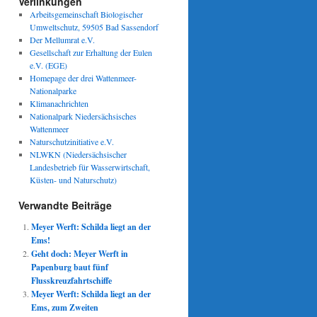
Verlinkungen
Arbeitsgemeinschaft Biologischer
Umweltschutz, 59505 Bad Sassendorf
Der Mellumrat e.V.
Gesellschaft zur Erhaltung der Eulen
e.V. (EGE)
Homepage der drei Wattenmeer-
Nationalparke
Klimanachrichten
Nationalpark Niedersächsisches
Wattenmeer
Naturschutzinitiative e.V.
NLWKN (Niedersächsischer
Landesbetrieb für Wasserwirtschaft,
Küsten- und Naturschutz)
Verwandte Beiträge
Meyer Werft: Schilda liegt an der
Ems!
Geht doch: Meyer Werft in
Papenburg baut fünf
Flusskreuzfahrtschiffe
Meyer Werft: Schilda liegt an der
Ems, zum Zweiten