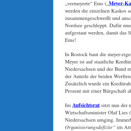
Meyer-Ka
„vermeyerte“ Ems („
werden
die einzelnen Kaskos s
zusammengeschweiß
t und ansc
Nordsee geschleppt. Dafür mu
aufgestaut werden, damit das Sc
Ems!
In Rostock baut die meyer-eige
Meyer ist auf staatliche Kredi
Niedersachsen und der Bund m
der Anteile der beiden Werfte
Zusätzlich
wurde ein Kreditrah
Prozent mit einer Bürgschaft ab
Aufsichtsrat
Im
sitzt nun der 
Wirtschaftsminister Olaf Lies 
Niedersachsen umging. Immer
Organisierungsdefizite“
im Art