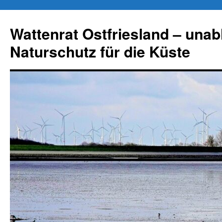
Zum
Inhalt
Wattenrat Ostfriesland – una
springen
Naturschutz für die Küste