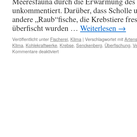
Meeresfauna durch die Erwärmung des
unkommentiert. Darüber, dass Scholle 
andere „Raub“fische, die Krebstiere fres
überfischt wurden …
Weiterlesen
→
Veröffentlicht unter
Fischerei
,
Klima
|
Verschlagwortet mit
Arten
Klima
,
Kohlekraftwerke
,
Krebse
,
Senckenberg
,
Überfischung
,
V
für
Kommentare deaktiviert
Wärme
in
der
Fisch-
Kinderstube
Jadebusen:
Klima
oder
Kohlekraftwerke?