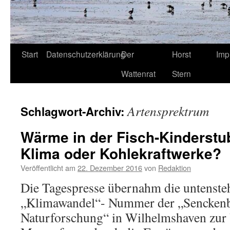
Start
Datenschutzerklärung
Der
Horst
Imp
Wattenrat
Stern
Artensprektrum
Schlagwort-Archiv:
Wärme in der Fisch-Kinderst
Klima oder Kohlekraftwerke?
Veröffentlicht am
22. Dezember 2016
von
Redaktion
Die Tagespresse übernahm die untenst
„Klimawandel“- Nummer der „Senckenbe
Naturforschung“ in Wilhelmshaven zur