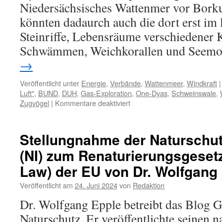
Niedersächsisches Wattenmer vor Bork
könnten dadaurch auch die dort erst im 
Steinriffe, Lebensräume verschiedener 
Schwämmen, Weichkorallen und Seemo
→
Veröffentlicht unter
Energie
,
Verbände
,
Wattenmeer
,
Windkraft
|
Luft"
,
BUND
,
DUH
,
Gas-Exploration
,
One-Dyas
,
Schweinswale
,
für
Zugvögel
|
Kommentare deaktiviert
Gasplattform
„One-
Dyas“
Stellungnahme der Naturschutzi
vor
(NI) zum Renaturierungsgesetz
Borkum:
Widersprüche
Law) der EU von Dr. Wolfgang 
gegen
Kabelverlegung
Veröffentlicht am
24. Juni 2024
von
Redaktion
zurückgewiesen
Dr. Wolfgang Epple betreibt das Blog G
Naturschutz. Er veröffentlichte seinen 