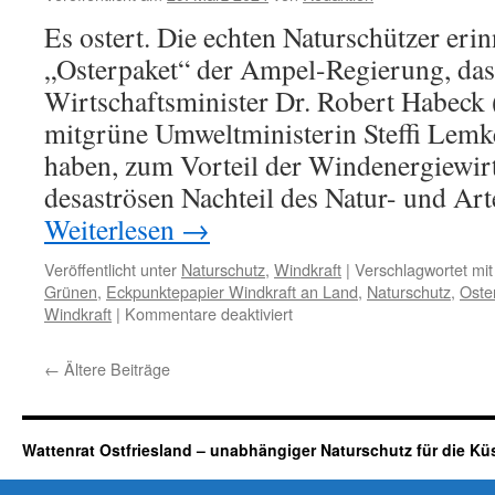
Es ostert. Die echten Naturschützer erin
„Osterpaket“ der Ampel-Regierung, das
Wirtschaftsminister Dr. Robert Habeck
mitgrüne Umweltministerin Steffi Lemk
haben, zum Vorteil der Windenergiewir
desaströsen Nachteil des Natur- und Art
Weiterlesen
→
Veröffentlicht unter
Naturschutz
,
Windkraft
|
Verschlagwortet mit
Grünen
,
Eckpunktepapier Windkraft an Land
,
Naturschutz
,
Oste
für
Windkraft
|
Kommentare deaktiviert
Naturschutz:
Erinnerung
←
Ältere Beiträge
an
das
„Osterpaket“
von
Wattenrat Ostfriesland – unabhängiger Naturschutz für die Kü
2022