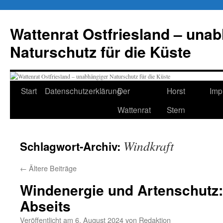
Zum
Inhalt
Wattenrat Ostfriesland – una
springen
Naturschutz für die Küste
Start
Datenschutzerklärung
Der
Horst
Imp
Wattenrat
Stern
Windkraft
Schlagwort-Archiv:
←
Ältere Beiträge
Windenergie und Artenschutz:
Abseits
Veröffentlicht am
6. August 2024
von
Redaktion