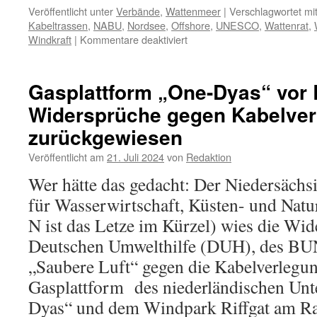
Veröffentlicht unter
Verbände
,
Wattenmeer
|
Verschlagwortet mi
Kabeltrassen
,
NABU
,
Nordsee
,
Offshore
,
UNESCO
,
Wattenrat
,
für
Windkraft
|
Kommentare deaktiviert
UNESCO-
„Weltnaturerbe“
Wattenmeer:
Gasplattform „One-Dyas“ vor
NABU
Widersprüche gegen Kabelve
eiert
mit
zurückgewiesen
Beschwerde
Veröffentlicht am
21. Juli 2024
von
Redaktion
Wer hätte das gedacht: Der Niedersächs
für Wasserwirtschaft, Küsten- und Na
N ist das Letze im Kürzel) wies die Wi
Deutschen Umwelthilfe (DUH), des BU
„Saubere Luft“ gegen die Kabelverlegu
Gasplattform des niederländischen Un
Dyas“ und dem Windpark Riffgat am Ra