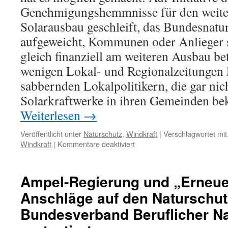
Genehmigungshemmnisse für den weite
Solarausbau geschleift, das Bundesnatu
aufgeweicht, Kommunen oder Anlieger 
gleich finanziell am weiteren Ausbau bet
wenigen Lokal- und Regionalzeitungen 
sabbernden Lokalpolitikern, die gar ni
Solarkraftwerke in ihren Gemeinden b
Weiterlesen
→
Veröffentlicht unter
Naturschutz
,
Windkraft
|
Verschlagwortet mit
für
Windkraft
|
Kommentare deaktiviert
Windkraftdichte
in
Deutschland:
Ampel-Regierung und „Erneuer
Online-
Anschläge auf den Naturschut
Karte
des
Bundesverband Beruflicher N
Helmholtz-
Zentrums