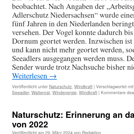
beobachtet. Nach Angaben der „Arbeits
Adlerschutz Niedersachsen“ wurde einer
fünf Jahren in den Niederlanden bering
versehen. Der Vogel konnte dadurch bis
Dornum geortet werden. Inzwischen ist 
und kann nicht mehr geortet werden, s
Seeadlers ausgegangen werden muss. D
Sender wurde trotz Nachsuche bisher ni
Weiterlesen
→
Veröffentlicht unter
Naturschutz
,
Windkraft
|
Verschlagwortet mit
Seeadler
,
Wattenrat
,
Windenergie
,
Windkraft
|
Kommentare deakt
Naturschutz: Erinnerung an d
von 2022
Veröffentlicht am
29. März 2024
von
Redaktion