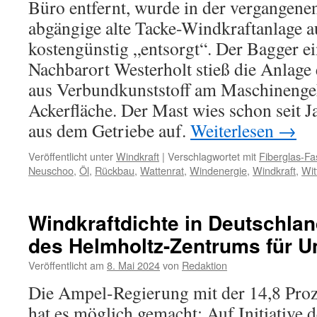
Büro entfernt, wurde in der vergangen
abgängige alte Tacke-Windkraftanlage a
kostengünstig „entsorgt“. Der Bagger e
Nachbarort Westerholt stieß die Anlage
aus Verbundkunststoff am Maschinengeh
Ackerfläche. Der Mast wies schon seit 
aus dem Getriebe auf.
Weiterlesen
→
Veröffentlicht unter
Windkraft
|
Verschlagwortet mit
Fiberglas-Fa
Neuschoo
,
Öl
,
Rückbau
,
Wattenrat
,
Windenergie
,
Windkraft
,
Wi
Windkraftdichte in Deutschlan
des Helmholtz-Zentrums für 
Veröffentlicht am
8. Mai 2024
von
Redaktion
Die Ampel-Regierung mit der 14,8 Proz
hat es möglich gemacht: Auf Initiative