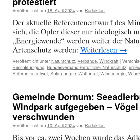
protestiert
für
Veröffentlicht am
18. April 2024
von
Redaktion
Umweltforschung
Der aktuelle Referentenentwurf des Mini
sich, die Opfer dieser nur ideologisch m
„Energiewende“ werden weiter der Natu
Artenschutz werden:
Weiterlesen
→
Veröffentlicht unter
Naturschutz
,
Verbände
,
Windkraft
|
Verschla
Beschleunigung
,
Bundesverband Beruflicher Naturschutz
,
erneu
Referentenentwuf
,
Solarenergie
,
Wattenrat
,
Windenergie
,
Windk
Gemeinde Dornum: Seeadlerbr
Windpark aufgegeben – Vögel
verschwunden
Veröffentlicht am
10. April 2024
von
Redaktion
Bis vor ca. zwei Wochen wurde das Adl