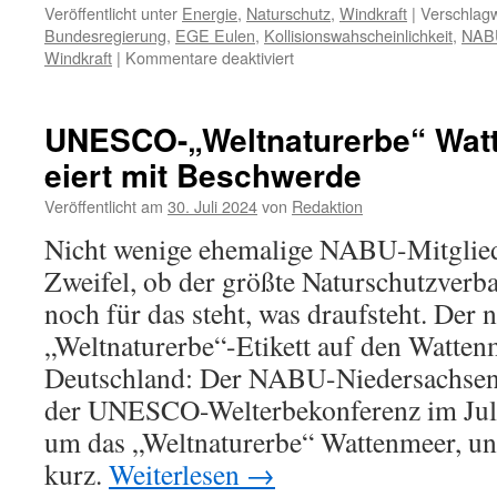
Veröffentlicht unter
Energie
,
Naturschutz
,
Windkraft
|
Verschlagw
Bundesregierung
,
EGE Eulen
,
Kollisionswahscheinlichkeit
,
NAB
für
Windkraft
|
Kommentare deaktiviert
Windenergie
und
Artenschutz:
UNESCO-„Weltnaturerbe“ Wat
Naturschutz
eiert mit Beschwerde
im
Abseits
Veröffentlicht am
30. Juli 2024
von
Redaktion
Nicht wenige ehemalige NABU-Mitglied
Zweifel, ob der größte Naturschutzverb
noch für das steht, was draufsteht. Der n
„Weltnaturerbe“-Etikett auf den Watten
Deutschland: Der NABU-Niedersachsen s
der UNESCO-Welterbekonferenz im Juli
um das „Weltnaturerbe“ Wattenmeer, und
kurz.
Weiterlesen
→