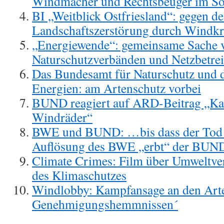
Windmacher und Rechtsbeuger im S
BI „Weitblick Ostfriesland“: gegen d
Landschaftszerstörung durch Windkr
„Energiewende“: gemeinsame Sache 
Naturschutzverbänden und Netzbetre
Das Bundesamt für Naturschutz und 
Energien: am Artenschutz vorbei
BUND reagiert auf ARD-Beitrag „K
Windräder“
BWE und BUND: …bis dass der Tod e
Auflösung des BWE „erbt“ der BUN
Climate Crimes: Film über Umweltv
des Klimaschutzes
Windlobby: Kampfansage an den Art
Genehmigungshemmnissen´