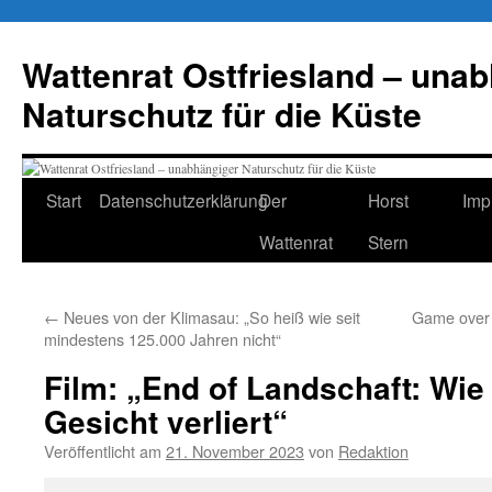
Zum
Inhalt
Wattenrat Ostfriesland – una
springen
Naturschutz für die Küste
Start
Datenschutzerklärung
Der
Horst
Imp
Wattenrat
Stern
←
Neues von der Klimasau: „So heiß wie seit
Game over 
mindestens 125.000 Jahren nicht“
Film: „End of Landschaft: Wi
Gesicht verliert“
Veröffentlicht am
21. November 2023
von
Redaktion