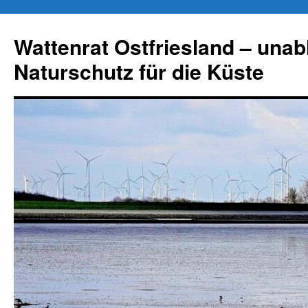
Zum
Inhalt
Wattenrat Ostfriesland – una
springen
Naturschutz für die Küste