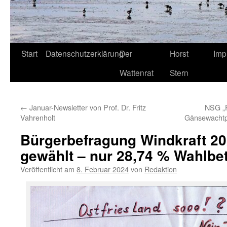
Start
Datenschutzerklärung
Der
Horst
Imp
Wattenrat
Stern
←
Januar-Newsletter von Prof. Dr. Fritz
NSG „P
Vahrenholt
Gänsewachtp
Bürgerbefragung Windkraft 20
gewählt – nur 28,74 % Wahlbet
Veröffentlicht am
8. Februar 2024
von
Redaktion