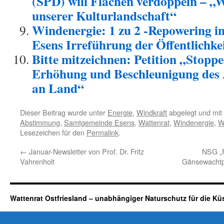
(SPD) will Flächen verdoppeln – „
unserer Kulturlandschaft“
Windenergie: 1 zu 2 -Repowering i
Esens Irreführung der Öffentlichke
Bitte mitzeichnen: Petition „Stoppe
Erhöhung und Beschleunigung des
an Land“
Dieser Beitrag wurde unter
Energie
,
Windkraft
abgelegt und mit
Abstimmung
,
Samtgemeinde Esens
,
Wattenrat
,
Windenergie
,
W
Lesezeichen für den
Permalink
.
←
Januar-Newsletter von Prof. Dr. Fritz
NSG „P
Vahrenholt
Gänsewachtp
Wattenrat Ostfriesland – unabhängiger Naturschutz für die Kü