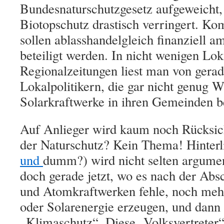
Bundesnaturschutzgesetz aufgeweicht,
Biotopschutz drastisch verringert. 
sollen
ablasshandelgleich
finanziell a
beteiligt werden. In nicht wenigen Lok
Regionalzeitungen liest man von gera
Lokalpolitikern, die gar nicht genug W
Solarkraftwerke in ihren Gem
e
in
d
en b
Auf Anlieger wird kaum noch Rücksi
der Naturschutz? Kein Thema! Hinterli
und
dumm?) wird nicht selten
argumen
doch gerade jetzt, wo es
nach der Abs
und Atomkraftwerken fehle, noch meh
oder Solarenergie erzeugen, und dann
„Klimaschutz“. Diese „Volksvertreter“