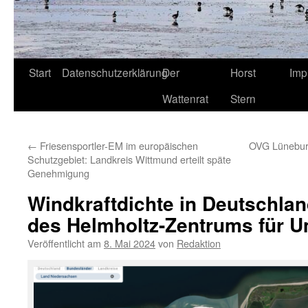
Start
Datenschutzerklärung
Der
Horst
Imp
Wattenrat
Stern
←
Friesensportler-EM im europäischen
OVG Lüneburg
Schutzgebiet: Landkreis Wittmund erteilt späte
Genehmigung
Windkraftdichte in Deutschlan
des Helmholtz-Zentrums für 
Veröffentlicht am
8. Mai 2024
von
Redaktion