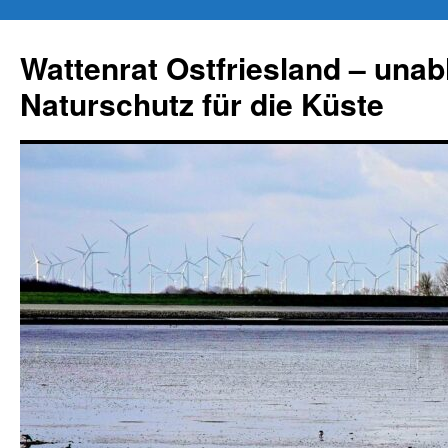
Zum
Inhalt
Wattenrat Ostfriesland – una
springen
Naturschutz für die Küste