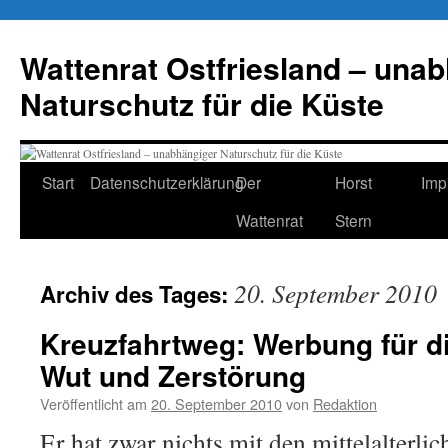
Zum
Inhalt
Wattenrat Ostfriesland – una
springen
Naturschutz für die Küste
Start
Datenschutzerklärung
Der
Horst
Imp
Wattenrat
Stern
20. September 2010
Archiv des Tages:
Kreuzfahrtweg: Werbung für d
Wut und Zerstörung
Veröffentlicht am
20. September 2010
von
Redaktion
Er hat zwar nichts mit den mittelalterli