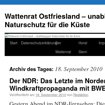
Zum
Inhalt
Wattenrat Ostfriesland – una
springen
Naturschutz für die Küste
Start
Datenschutzerklärung
Der
Horst
Imp
Wattenrat
Stern
18. September 2010
Archiv des Tages:
Der NDR: Das Letzte im Norde
Windkraftpropaganda mit BWE
Veröffentlicht am
18. September 2010
von
Redaktion
Gestern Abend im NDR-Fernsehen: Die