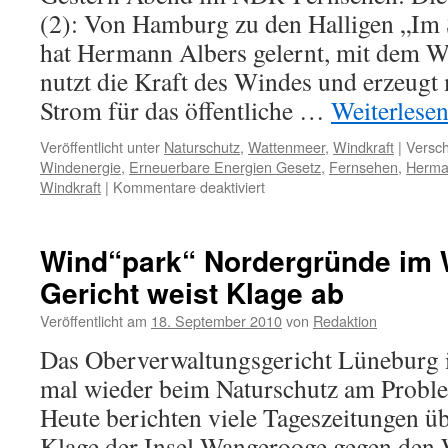
(2): Von Hamburg zu den Halligen „Im
hat Hermann Albers gelernt, mit dem 
nutzt die Kraft des Windes und erzeug
Strom für das öffentliche …
Weiterlese
Veröffentlicht unter
Naturschutz
,
Wattenmeer
,
Windkraft
|
Versch
Windenergie
,
Erneuerbare Energien Gesetz
,
Fernsehen
,
Herma
für
Windkraft
|
Kommentare deaktiviert
Der
NDR:
Das
Wind“park“ Nordergründe im 
Letzte
Gericht weist Klage ab
im
Norden,
Veröffentlicht am
18. September 2010
von
Redaktion
Windkraftpropaganda
mit
Das Oberverwaltungsgericht Lüneburg i
BWE-
mal wieder beim Naturschutz am Problem
Präsidenten
Heute berichten viele Tageszeitungen ü
Klage der Insel Wangerooge gegen den