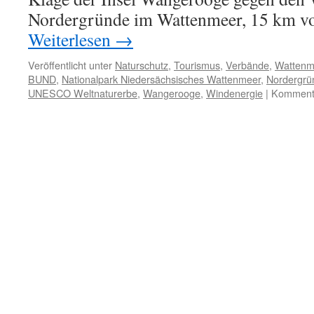
Nordergründe im Wattenmeer, 15 km vo
Weiterlesen
→
Veröffentlicht unter
Naturschutz
,
Tourismus
,
Verbände
,
Wattenm
BUND
,
Nationalpark Niedersächsisches Wattenmeer
,
Nordergrü
UNESCO Weltnaturerbe
,
Wangerooge
,
Windenergie
|
Kommenta