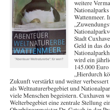
weitere Verma
Nationalparks
Wattenmeer. I
„Zuwendungsv
Nationalparkv
Stadt Cuxhaven
Geld in das do
Nationalparkh
wird ein jährl
"Abenteuer Weltnaturerbe": für wen?
145.000 Euro 
„Hierdurch kö
Zukunft verstärkt und weiter verbesser
als Weltnaturerbegebiet und Nationalpa
viele Menschen begeistern. Cuxhaven w
Welterbegebiet eine zentrale Stellung e
Oberbürgermeister Dr. Getsch in der Pr