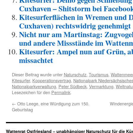
Cuxhaven – Shitstorm bei Faceboo
Kitesurferflächen in Wremen und
Cuxhaven) rechtswidrig genehmigt
Nicht nur am Martinstag: Zugvoge
und andere Missstände im Wattenme
Kitesurfer: Ampel nun auf Grün, a
missachtet
Dieser Beitrag wurde unter
Naturschutz
,
Tourismus
,
Wattenmee
Kitesurfer
,
Kooperationsvertrag
,
Nationalpark Niedersächsische
Nationalparkverwaltung
,
Peter Südbeck
,
Vermarktung
,
Weltnatu
Lesezeichen für den
Permalink
.
←
Otto Leege, eine Würdigung zum 150.
Windenergie
Geburtstag
Wattenrat Ostfriesland – unabhängiger Naturschutz für die Kü