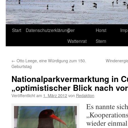
Start
Datenschutzerklärung
Der
Horst
Imp
Wattenrat
Stern
←
Otto Leege, eine Würdigung zum 150.
Windenergie
Geburtstag
Nationalparkvermarktung in 
„optimistischer Blick nach vo
Veröffentlicht am
1. März 2012
von
Redaktion
Es nannte sic
„Kooperations
wieder einmal