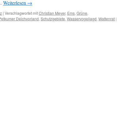
 …
Weiterlesen
→
tz
|
Verschlagwortet mit
Christian Meyer
,
Ems
,
Grüne
,
Petkumer Deichvorland
,
Schutzgebiete
,
Wasservogeljagd
,
Wattenrat
|
nister