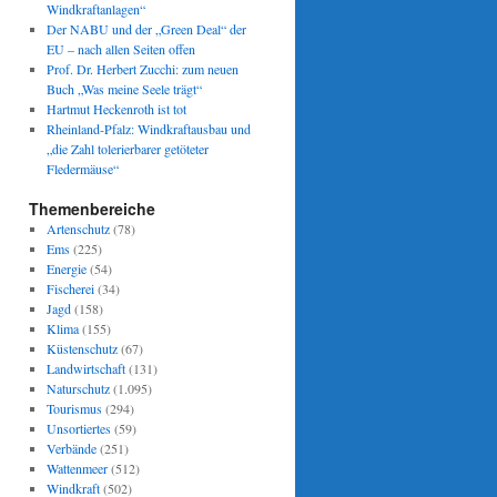
Windkraftanlagen“
Der NABU und der „Green Deal“ der
EU – nach allen Seiten offen
Prof. Dr. Herbert Zucchi: zum neuen
Buch „Was meine Seele trägt“
Hartmut Heckenroth ist tot
Rheinland-Pfalz: Windkraftausbau und
„die Zahl tolerierbarer getöteter
Fledermäuse“
Themenbereiche
Artenschutz
(78)
Ems
(225)
Energie
(54)
Fischerei
(34)
Jagd
(158)
Klima
(155)
Küstenschutz
(67)
Landwirtschaft
(131)
Naturschutz
(1.095)
Tourismus
(294)
Unsortiertes
(59)
Verbände
(251)
Wattenmeer
(512)
Windkraft
(502)