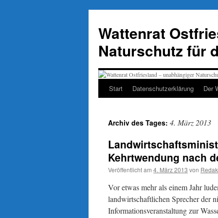
Zum
Inhalt
Wattenrat Ostfri
springen
Naturschutz für 
Start
Datenschutzerklärung
Der 
4. März 2013
Archiv des Tages:
Landwirtschaftsminist
Kehrtwendung nach d
Veröffentlicht am
4. März 2013
von
Redak
Vor etwas mehr als einem Jahr lud
landwirtschaftlichen Sprecher der 
Informationsveranstaltung zur Wass