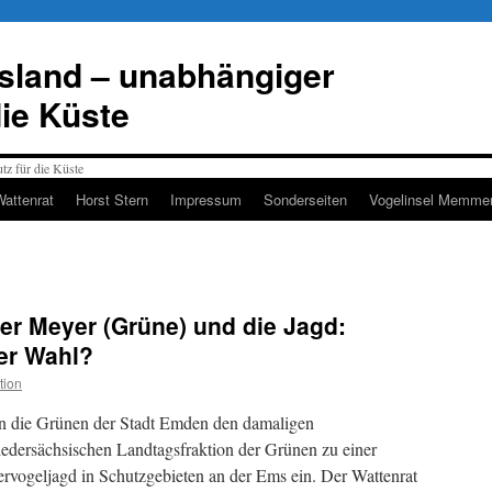
esland – unabhängiger
die Küste
Wattenrat
Horst Stern
Impressum
Sonderseiten
Vogelinsel Memmer
er Meyer (Grüne) und die Jagd:
er Wahl?
tion
en die Grünen der Stadt Emden den damaligen
niedersächsischen Landtagsfraktion der Grünen zu einer
ervogeljagd in Schutzgebieten an der Ems ein. Der Wattenrat