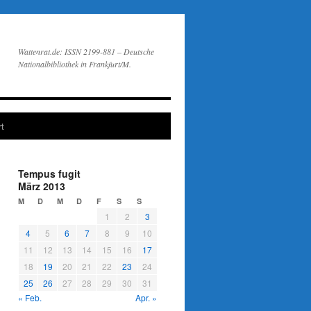
Wattenrat.de: ISSN 2199-881 – Deutsche
Nationalbibliothek in Frankfurt/M.
t
Tempus fugit
März 2013
M
D
M
D
F
S
S
1
2
3
4
5
6
7
8
9
10
11
12
13
14
15
16
17
18
19
20
21
22
23
24
25
26
27
28
29
30
31
« Feb.
Apr. »