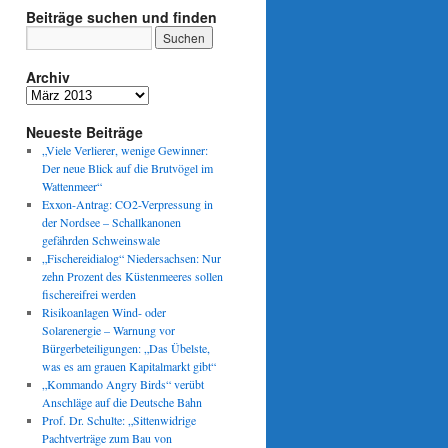
Beiträge suchen und finden
Archiv
Archiv
Neueste Beiträge
„Viele Verlierer, wenige Gewinner:
Der neue Blick auf die Brutvögel im
Wattenmeer“
Exxon-Antrag: CO2-Verpressung in
der Nordsee – Schallkanonen
gefährden Schweinswale
„Fischereidialog“ Niedersachsen: Nur
zehn Prozent des Küstenmeeres sollen
fischereifrei werden
Risikoanlagen Wind- oder
Solarenergie – Warnung vor
Bürgerbeteiligungen: „Das Übelste,
was es am grauen Kapitalmarkt gibt“
„Kommando Angry Birds“ verübt
Anschläge auf die Deutsche Bahn
Prof. Dr. Schulte: „Sittenwidrige
Pachtverträge zum Bau von