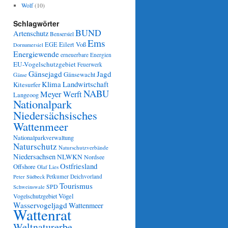
Wolf
(10)
Schlagwörter
BUND
Artenschutz
Bensersiel
Ems
Eilert Voß
EGE
Dornumersiel
Energiewende
erneuerbare Energien
EU-Vogelschutzgebiet
Feuerwerk
Gänsejagd
Jagd
Gänsewacht
Gänse
Klima
Landwirtschaft
Kitesurfer
NABU
Meyer Werft
Langeoog
Nationalpark
Niedersächsisches
Wattenmeer
Nationalparkverwaltung
Naturschutz
Naturschutzverbände
Niedersachsen
NLWKN
Nordsee
Ostfriesland
Offshore
Olaf Lies
Petkumer Deichvorland
Peter Südbeck
Tourismus
SPD
Schweinswale
Vögel
Vogelschutzgebiet
Wasservogeljagd
Wattenmeer
Wattenrat
Weltnaturerbe