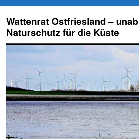
Zum
Inhalt
Wattenrat Ostfriesland – una
springen
Naturschutz für die Küste