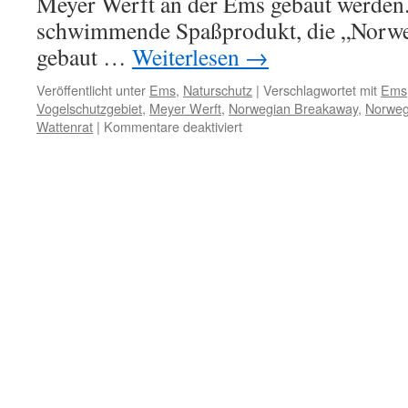
Meyer Werft an der Ems gebaut werden.
schwimmende Spaßprodukt, die „Norwe
gebaut …
Weiterlesen
→
Veröffentlicht unter
Ems
,
Naturschutz
|
Verschlagwortet mit
Ems
Vogelschutzgebiet
,
Meyer Werft
,
Norwegian Breakaway
,
Norweg
für
Wattenrat
|
Kommentare deaktiviert
„Norwegian
Breakaway“:
neuer
Meyer-
Dampfer
durch
die
Ems
gequetscht