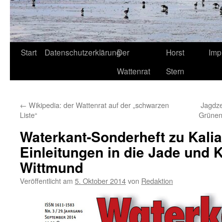
Start
Datenschutzerklärung
Der
Horst
Imp
Wattenrat
Stern
←
Wikipedia: der Wattenrat auf der „schwarzen
Jagdze
Liste“
Grünen
Waterkant-Sonderheft zu Kali
Einleitungen in die Jade und
Wittmund
Veröffentlicht am
5. Oktober 2014
von
Redaktion