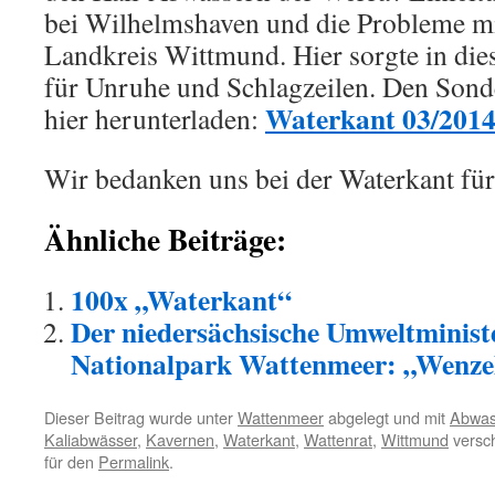
bei Wilhelmshaven und die Probleme mi
Landkreis Wittmund. Hier sorgte in die
für Unruhe und Schlagzeilen. Den Sond
Waterkant 03/201
hier herunterladen:
Wir bedanken uns bei der Waterkant für
Ähnliche Beiträge:
100x „Waterkant“
Der niedersächsische Umweltminist
Nationalpark Wattenmeer: „Wenzel,
Dieser Beitrag wurde unter
Wattenmeer
abgelegt und mit
Abwas
Kaliabwässer
,
Kavernen
,
Waterkant
,
Wattenrat
,
Wittmund
versch
für den
Permalink
.