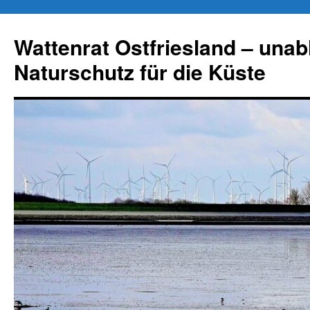
Zum
Inhalt
Wattenrat Ostfriesland – una
springen
Naturschutz für die Küste