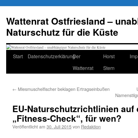
Zum
Inhalt
Wattenrat Ostfriesland – una
springen
Naturschutz für die Küste
Start
Datenschutzerklärung
Der
Horst
Imp
Wattenrat
Stern
←
Miesmuschelfischer beklagen Ertragseinbußen
Namenstilg
EU-Naturschutzrichtlinien auf
„Fitness-Check“, für wen?
Veröffentlicht am
30. Juli 2015
von
Redaktion