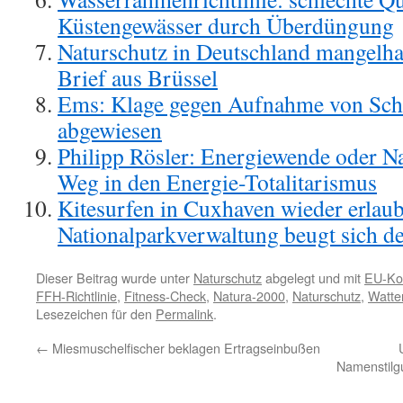
Küstengewässer durch Überdüngung
Naturschutz in Deutschland mangelha
Brief aus Brüssel
Ems: Klage gegen Aufnahme von Sch
abgewiesen
Philipp Rösler: Energiewende oder N
Weg in den Energie-Totalitarismus
Kitesurfen in Cuxhaven wieder erlaub
Nationalparkverwaltung beugt sich d
Dieser Beitrag wurde unter
Naturschutz
abgelegt und mit
EU-Ko
FFH-Richtlinie
,
Fitness-Check
,
Natura-2000
,
Naturschutz
,
Watte
Lesezeichen für den
Permalink
.
←
Miesmuschelfischer beklagen Ertragseinbußen
Namenstilg