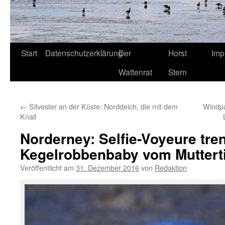
Start
Datenschutzerklärung
Der
Horst
Imp
Wattenrat
Stern
←
Silvester an der Küste: Norddeich, die mit dem
Windpa
Knall
Norderney: Selfie-Voyeure tre
Kegelrobbenbaby vom Muttert
Veröffentlicht am
31. Dezember 2016
von
Redaktion