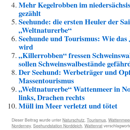
Mehr Kegelrobben im niedersächsi
gezählt
Seehunde: die ersten Heuler der Sa
„Weltnaturerbe“
Seehunde und Tourismus: Wie das 
wird
„Killerrobben“ fressen Schweinswa
sollen Schweinswalbestände gefähr
Der Seehund: Werbeträger und Opf
Massentourismus
„Weltnaturerbe“ Wattenmeer in N
links, Drachen rechts
Müll im Meer verletzt und tötet
Dieser Beitrag wurde unter
Naturschutz
,
Tourismus
,
Wattenmee
Norderney
,
Seehundstation Norddeich
,
Wattenrat
verschlagworte