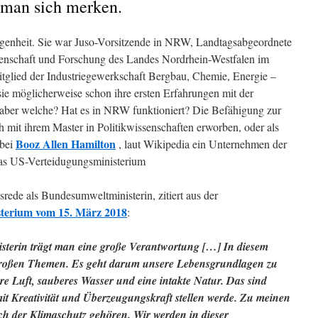
 man sich merken.
genheit. Sie war Juso-Vorsitzende in NRW, Landtagsabgeordnete
ssenschaft und Forschung des Landes Nordrhein-Westfalen im
Mitglied der Industriegewerkschaft Bergbau, Chemie, Energie –
ie möglicherweise schon ihre ersten Erfahrungen mit der
 aber welche? Hat es in NRW funktioniert? Die Befähigung zur
ch mit ihrem Master in Politikwissenschaften erworben, oder als
Booz Allen Hamilton
 bei
,
laut Wikipedia ein Unternehmen der
das
US-Verteidugungsministerium
ttsrede als Bundesumweltministerin, zitiert aus der
isterium vom 15. März 2018
:
terin trägt man eine große Verantwortung […] In diesem
 großen Themen. Es geht darum unsere Lebensgrundlagen zu
ere Luft, sauberes Wasser und eine intakte Natur. Das sind
t Kreativität und Überzeugungskraft stellen werde. Zu meinen
ch der Klimaschutz gehören. Wir werden in dieser