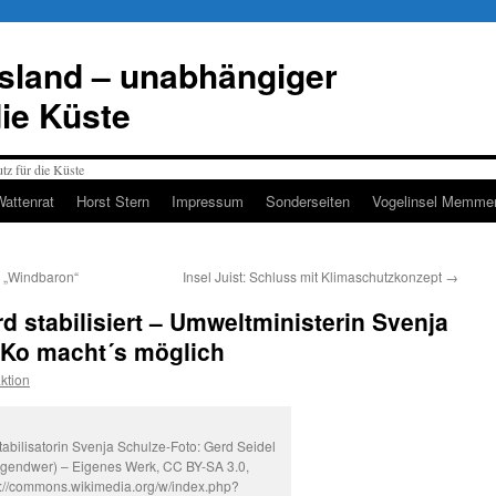
esland – unabhängiger
die Küste
Wattenrat
Horst Stern
Impressum
Sonderseiten
Vogelinsel Memmer
n „Windbaron“
Insel Juist: Schluss mit Klimaschutzkonzept
→
d stabilisiert – Umweltministerin Svenja
oKo macht´s möglich
ktion
tabilisatorin Svenja Schulze-Foto: Gerd Seidel
rgendwer) – Eigenes Werk, CC BY-SA 3.0,
s://commons.wikimedia.org/w/index.php?