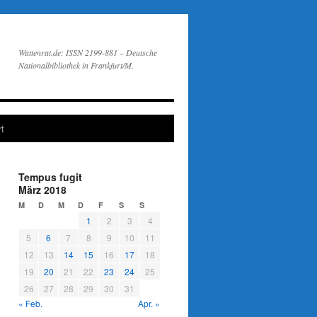
Wattenrat.de: ISSN 2199-881 – Deutsche
Nationalbibliothek in Frankfurt/M.
t
Tempus fugit
März 2018
M
D
M
D
F
S
S
1
2
3
4
5
6
7
8
9
10
11
12
13
14
15
16
17
18
19
20
21
22
23
24
25
26
27
28
29
30
31
« Feb.
Apr. »