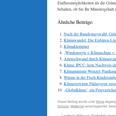
Einflussmöglichkeiten als die Grü
behalten, ob Sie Ihr Ministergehalt 
Ähnliche Beiträge:
Nach der Bundestagswahl: Grü
Klimawandel: Die Eisbären-Lüge
Klimaklempner
„Windenergie = Klimaschutz = 
Artenschwund durch Klimawande
Klima: IPCC: kein Nachweis de
Klimaminister Wenzel: Panikm
Wärme in der Fisch-Kinderstub
Klimaverwirrte Pädagogen verse
„Globalklima“, ein Fragezeiche
Dieser Beitrag wurde unter
Klima
abgeleg
Schulze
,
Wattenrat
verschlagwortet. Setz
←
Landkreis Wittmund: Strafbefehl gege