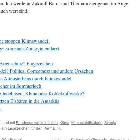
nen. Ich werde in Zukunft Baro- und Thermometer genau im Auge
auch wert sind.
ne stoppen Klimawandel!
, von einer Zoologin entlarvt
Artenschutz“ Fragezeichen
l? Political Correctness und andere Ursachen
s Artensterbens durch Klimawandel
acher im Sommerloch
e Jadebusen: Klima oder Kohlekraftwerke?
tzen Eisbären in die Antarktis
n
t und mit
Bundesumweltministerin
,
Klima
,
Klimastabilisatorin
,
Svenja
e ein Lesezeichen für den
Permalink
.
n „Windbaron“
Insel Juist: Schluss mit Klimaschutzkonzept
→