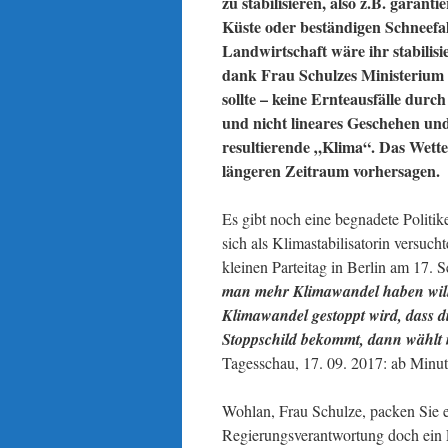
zu stabilisieren, also z.B. gara
Küste oder beständigen Schneefall
Landwirtschaft wäre ihr stabili
dank Frau Schulzes Ministerium 
sollte – keine Ernteausfälle dur
und nicht lineares Geschehen und
resultierende „Klima“. Das Wetter
längeren Zeitraum vorhersagen.
Es gibt noch eine begnadete Politik
sich als Klimastabilisatorin versuc
kleinen Parteitag in Berlin am 17.
man mehr Klimawandel haben will
Klimawandel gestoppt wird, dass d
Stoppschild bekommt, dann wählt
Tagesschau, 17. 09. 2017: ab Minut
Wohlan, Frau Schulze, packen Sie e
Regierungsverantwortung doch ein L