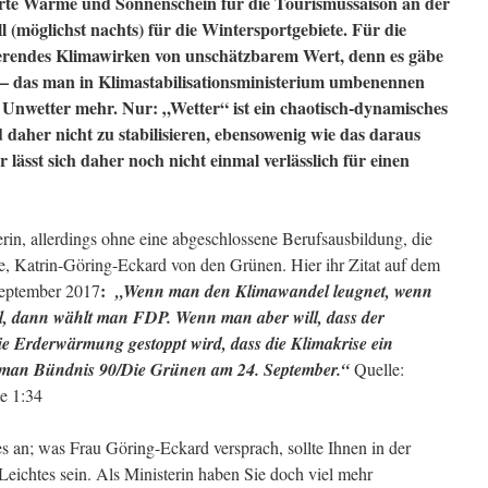
ntierte Wärme und Sonnenschein für die Tourismussaison an der
 (möglichst nachts) für die Wintersportgebiete. Für die
sierendes Klimawirken von unschätzbarem Wert, denn es gäbe
– das man in Klimastabilisationsministerium umbenennen
ch Unwetter mehr. Nur: „Wetter“ ist ein chaotisch-dynamisches
 daher nicht zu stabilisieren, ebensowenig wie das daraus
 lässt sich daher noch nicht einmal verlässlich für einen
erin, allerdings ohne eine abgeschlossene Berufsausbildung, die
hte, Katrin-Göring-Eckard von den Grünen. Hier ihr Zitat auf dem
:
 September 2017
„Wenn man den Klimawandel leugnet, wenn
, dann wählt man FDP. Wenn man aber will, dass der
ie Erderwärmung gestoppt wird, dass die Klimakrise ein
 man Bündnis 90/Die Grünen am 24. September.“
Quelle:
e 1:34
s an; was Frau Göring-Eckard versprach, sollte Ihnen in der
eichtes sein. Als Ministerin haben Sie doch viel mehr