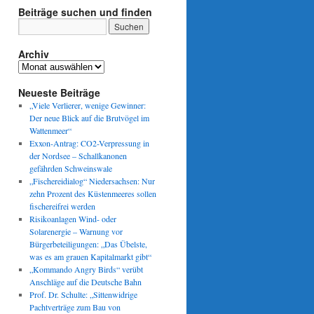
Beiträge suchen und finden
Archiv
Archiv
Neueste Beiträge
„Viele Verlierer, wenige Gewinner:
Der neue Blick auf die Brutvögel im
Wattenmeer“
Exxon-Antrag: CO2-Verpressung in
der Nordsee – Schallkanonen
gefährden Schweinswale
„Fischereidialog“ Niedersachsen: Nur
zehn Prozent des Küstenmeeres sollen
fischereifrei werden
Risikoanlagen Wind- oder
Solarenergie – Warnung vor
Bürgerbeteiligungen: „Das Übelste,
was es am grauen Kapitalmarkt gibt“
„Kommando Angry Birds“ verübt
Anschläge auf die Deutsche Bahn
Prof. Dr. Schulte: „Sittenwidrige
Pachtverträge zum Bau von