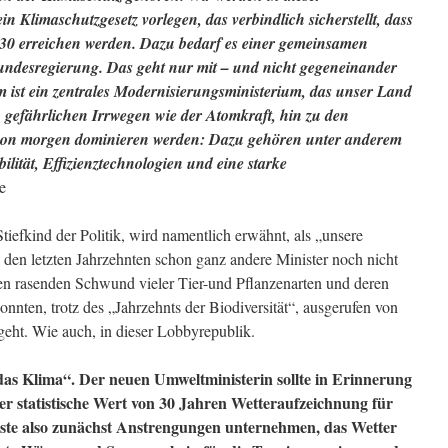
n Klimaschutzgesetz vorlegen, das verbindlich sicherstellt, dass
030 erreichen werden. Dazu bedarf es einer gemeinsamen
ndesregierung. Das geht nur mit – und nicht gegeneinander
ist ein zentrales Modernisierungsministerium, das unser Land
n gefährlichen Irrwegen wie der Atomkraft, hin zu den
 von morgen dominieren werden: Dazu gehören unter anderem
lität, Effizienztechnologien und eine starke
e
tiefkind der Politik, wird namentlich erwähnt, als „unsere
den letzten Jahrzehnten schon ganz andere Minister noch nicht
 den rasenden Schwund vieler Tier-und Pflanzenarten und deren
nnten, trotz des „Jahrzehnts der Biodiversität“, ausgerufen von
eht. Wie auch, in dieser Lobbyrepublik.
das Klima“. Der neuen Umweltministerin sollte in Erinnerung
r statistische Wert von 30 Jahren Wetteraufzeichnung für
müsste also zunächst Anstrengungen unternehmen, das Wetter