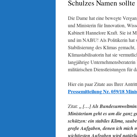
Schulzes Namen sollte
Die Dame hat eine bewegte Vergan
und Ministerin für Innovation, Wi
Kabinett Hannelore Kraft. Sie ist 
und im NABU! Als Politikerin hat s
Stabilisierung des Klimas gemacht,
Klimastabilisatorin hat sie vermutli
langjährige Unternehmensberaterin
militärischen Dienstleistungen für 
Hier ein paar Zitate aus Ihrer Antri
Pressemitteilung Nr. 059/18 Min
Zitat:
„ […] Als Bundesumweltminis
Ministerium geht es um die ganz
schützen: ein stabiles Klima, saub
große Aufgaben, denen ich mich mi
wichtigsten Aufgaben wird natürli