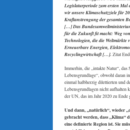
Legislaturperiode zum ersten Mal ei
wir unsere Klimaschutzziele für 2
Kraftanstrengung der gesamten Bu
[…] Das Bundesumweltministerium 
für die Zukunft fit macht: Weg vo
Technologien, die die Weltmärkte
Erneuerbare Energien, Elektromobi
Recyclingwirtschaft […].
Zitat End
Immerhin, die „intakte Natur“, das S
Lebensgrundlage“, obwohl daran in 
einmal halbherzig dilettierten und
Lebensgrundlagen nicht aufhalten ko
der UN, das im Jahr 2020 zu Ende g
Und dann, „natürlich“, wieder „
gebracht werden, dass „Klima“ de
eine definierte Region ist. Sie 