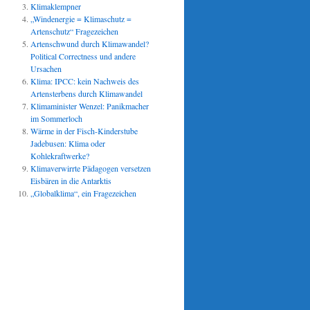
Klimaklempner
„Windenergie = Klimaschutz =
Artenschutz“ Fragezeichen
Artenschwund durch Klimawandel?
Political Correctness und andere
Ursachen
Klima: IPCC: kein Nachweis des
Artensterbens durch Klimawandel
Klimaminister Wenzel: Panikmacher
im Sommerloch
Wärme in der Fisch-Kinderstube
Jadebusen: Klima oder
Kohlekraftwerke?
Klimaverwirrte Pädagogen versetzen
Eisbären in die Antarktis
„Globalklima“, ein Fragezeichen