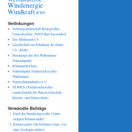
Windenergie
Windkraft
WWF
Verlinkungen
Arbeitsgemeinschaft Biologischer
Umweltschutz, 59505 Bad Sassendorf
Der Mellumrat e.V.
Gesellschaft zur Erhaltung der Eulen
e.V. (EGE)
Homepage der drei Wattenmeer-
Nationalparke
Klimanachrichten
Nationalpark Niedersächsisches
Wattenmeer
Naturschutzinitiative e.V.
NLWKN (Niedersächsischer
Landesbetrieb für Wasserwirtschaft,
Küsten- und Naturschutz)
Verwandte Beiträge
Nach der Bundestagswahl: Grüne
stoppen Klimawandel!
Klimawandel: Die Eisbären-Lüge, von
einer Zoologin entlarvt