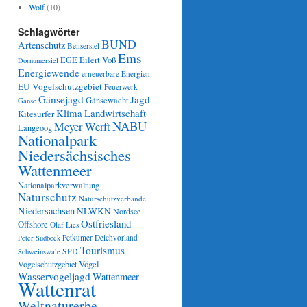
Wolf
(10)
Schlagwörter
BUND
Artenschutz
Bensersiel
Ems
Eilert Voß
EGE
Dornumersiel
Energiewende
erneuerbare Energien
EU-Vogelschutzgebiet
Feuerwerk
Gänsejagd
Jagd
Gänsewacht
Gänse
Klima
Landwirtschaft
Kitesurfer
NABU
Meyer Werft
Langeoog
Nationalpark
Niedersächsisches
Wattenmeer
Nationalparkverwaltung
Naturschutz
Naturschutzverbände
Niedersachsen
NLWKN
Nordsee
Ostfriesland
Offshore
Olaf Lies
Petkumer Deichvorland
Peter Südbeck
Tourismus
SPD
Schweinswale
Vögel
Vogelschutzgebiet
Wasservogeljagd
Wattenmeer
Wattenrat
Weltnaturerbe