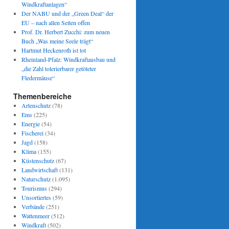
Windkraftanlagen“
Der NABU und der „Green Deal“ der
EU – nach allen Seiten offen
Prof. Dr. Herbert Zucchi: zum neuen
Buch „Was meine Seele trägt“
Hartmut Heckenroth ist tot
Rheinland-Pfalz: Windkraftausbau und
„die Zahl tolerierbarer getöteter
Fledermäuse“
Themenbereiche
Artenschutz
(78)
Ems
(225)
Energie
(54)
Fischerei
(34)
Jagd
(158)
Klima
(155)
Küstenschutz
(67)
Landwirtschaft
(131)
Naturschutz
(1.095)
Tourismus
(294)
Unsortiertes
(59)
Verbände
(251)
Wattenmeer
(512)
Windkraft
(502)