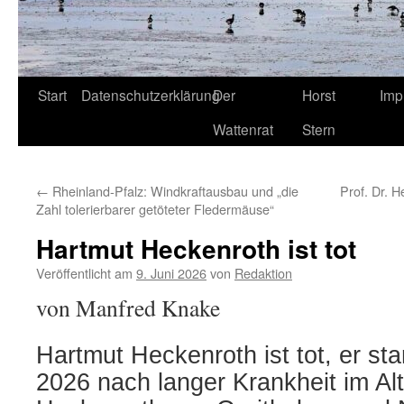
Start
Datenschutzerklärung
Der
Horst
Imp
Wattenrat
Stern
←
Rheinland-Pfalz: Windkraftausbau und „die
Prof. Dr. 
Zahl tolerierbarer getöteter Fledermäuse“
Hartmut Heckenroth ist tot
Veröffentlicht am
9. Juni 2026
von
Redaktion
von Manfred Knake
Hartmut Heckenroth ist tot, er sta
2026 nach langer Krankheit im Al