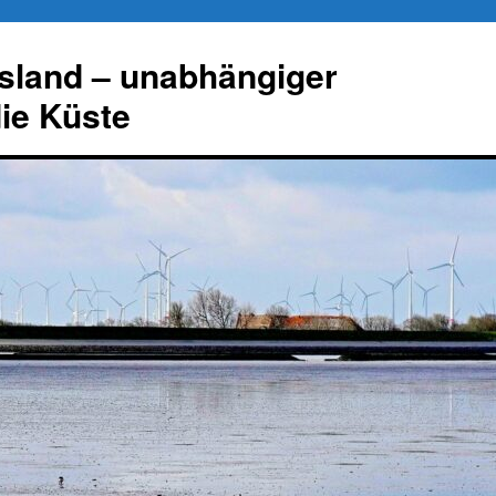
esland – unabhängiger
die Küste