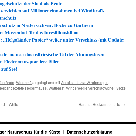
gelschutz: der Staat als Beute
verzichten auf Millioneneinnahmen bei Windkraft-
urschutz
rschutz in Niedersachsen: Böcke zu Gärtnern
 Massentod für das Investitionsklima
 „Helgoländer Papier“ weiter unter Verschluss (mit Update:
edermäuse: das ostfriesische Tal der Ahnungslosen
en Fledermausquartiere fällen
auf See!
Verbände
,
Windkraft
abgelegt und mit
Arbeitshilfe zur Windenergie
,
rierbar getötete Fledermäuse
,
Wattenrat
,
Windenergie
verschlagwortet. Setze
and – White
Hartmut Heckenroth ist tot
→
ger Naturschutz für die Küste
Datenschutzerklärung