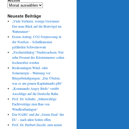
Archiv
Archiv
Neueste Beiträge
„Viele Verlierer, wenige Gewinner:
Der neue Blick auf die Brutvögel im
Wattenmeer“
Exxon-Antrag: CO2-Verpressung in
der Nordsee – Schallkanonen
gefährden Schweinswale
„Fischereidialog“ Niedersachsen: Nur
zehn Prozent des Küstenmeeres sollen
fischereifrei werden
Risikoanlagen Wind- oder
Solarenergie – Warnung vor
Bürgerbeteiligungen: „Das Übelste,
was es am grauen Kapitalmarkt gibt“
„Kommando Angry Birds“ verübt
Anschläge auf die Deutsche Bahn
Prof. Dr. Schulte: „Sittenwidrige
Pachtverträge zum Bau von
Windkraftanlagen“
Der NABU und der „Green Deal“ der
EU – nach allen Seiten offen
Prof. Dr. Herbert Zucchi: zum neuen