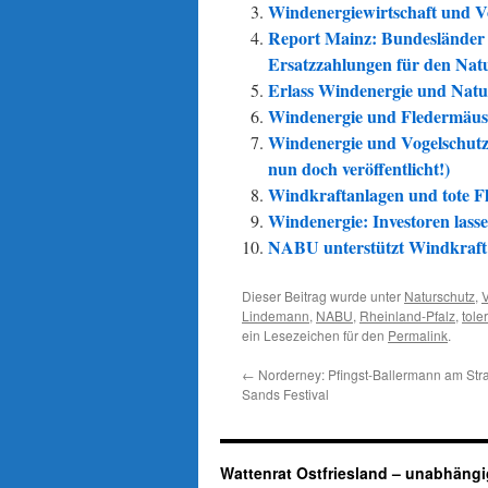
Windenergiewirtschaft und Vo
Report Mainz: Bundesländer 
Ersatzzahlungen für den Nat
Erlass Windenergie und Natu
Windenergie und Fledermäuse:
Windenergie und Vogelschutz:
nun doch veröffentlicht!)
Windkraftanlagen und tote Fl
Windenergie: Investoren lass
NABU unterstützt Windkraft 
Dieser Beitrag wurde unter
Naturschutz
,
Lindemann
,
NABU
,
Rheinland-Pfalz
,
tole
ein Lesezeichen für den
Permalink
.
←
Norderney: Pfingst-Ballermann am Str
Sands Festival
Wattenrat Ostfriesland – unabhängi