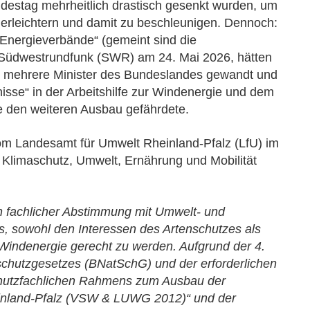
estag mehrheitlich drastisch gesenkt wurden, um
rleichtern und damit zu beschleunigen. Dennoch:
 „Energieverbände“ (gemeint sind die
 Südwestrundfunk (SWR) am 24. Mai 2026, hätten
n mehrere Minister des Bundeslandes gewandt und
nisse“ in der Arbeitshilfe zur Windenergie und dem
e den weiteren Ausbau gefährdete.
m Landesamt für Umwelt Rheinland-Pfalz (LfU) im
r Klimaschutz, Umwelt, Ernährung und Mobilität
in fachlicher Abstimmung mit Umwelt- und
es, sowohl den Interessen des Artenschutzes als
Windenergie gerecht zu werden. Aufgrund der 4.
chutzgesetzes (BNatSchG) und der erforderlichen
chutzfachlichen Rahmens zum Ausbau der
inland-Pfalz (VSW & LUWG 2012)“ und der