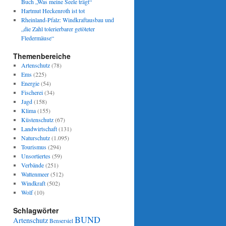
Buch „Was meine Seele trägt“
Hartmut Heckenroth ist tot
Rheinland-Pfalz: Windkraftausbau und
„die Zahl tolerierbarer getöteter
Fledermäuse“
Themenbereiche
Artenschutz
(78)
Ems
(225)
Energie
(54)
Fischerei
(34)
Jagd
(158)
Klima
(155)
Küstenschutz
(67)
Landwirtschaft
(131)
Naturschutz
(1.095)
Tourismus
(294)
Unsortiertes
(59)
Verbände
(251)
Wattenmeer
(512)
Windkraft
(502)
Wolf
(10)
Schlagwörter
BUND
Artenschutz
Bensersiel