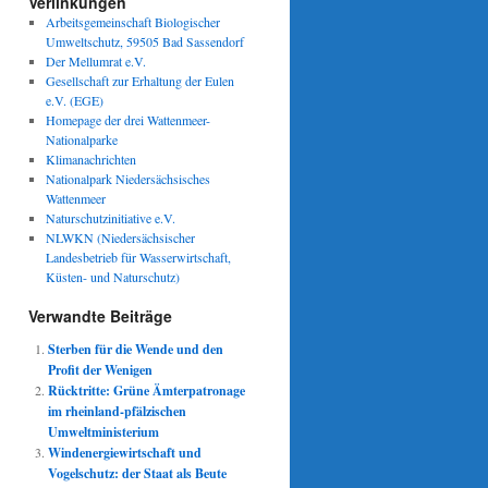
Verlinkungen
Arbeitsgemeinschaft Biologischer
Umweltschutz, 59505 Bad Sassendorf
Der Mellumrat e.V.
Gesellschaft zur Erhaltung der Eulen
e.V. (EGE)
Homepage der drei Wattenmeer-
Nationalparke
Klimanachrichten
Nationalpark Niedersächsisches
Wattenmeer
Naturschutzinitiative e.V.
NLWKN (Niedersächsischer
Landesbetrieb für Wasserwirtschaft,
Küsten- und Naturschutz)
Verwandte Beiträge
Sterben für die Wende und den
Profit der Wenigen
Rücktritte: Grüne Ämterpatronage
im rheinland-pfälzischen
Umweltministerium
Windenergiewirtschaft und
Vogelschutz: der Staat als Beute