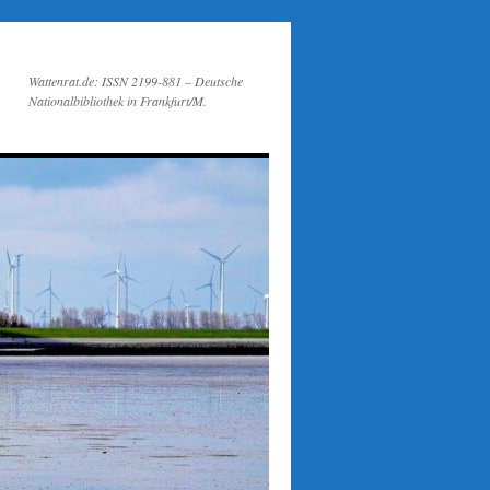
Wattenrat.de: ISSN 2199-881 – Deutsche
Nationalbibliothek in Frankfurt/M.