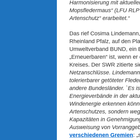
Harmonisierung mit aktueller
Mopsfledermaus“ (LFU RLP 2
Artenschutz“ erarbeitet.“
Das rief Cosima Lindemann,
Rheinland Pfalz, auf den Pl
Umweltverband BUND, ein B
„Erneuerbaren“ ist, wenn er 
Kreises. Der SWR zitierte sie
Netzanschlüsse. Lindemann k
tolerierbarer getöteter Fled
andere Bundesländer. `Es ist
Energieverbände in der aktu
Windenergie erkennen könne
Artenschutzes, sondern weg
Kapazitäten in Genehmigung
Ausweisung von Vorranggeb
verschiedenen Gremien
: „