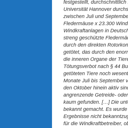
festgestellt, durchschnittli
Universität Hannover durchsc
zwischen Juli und September
Fledermäuse x 23.300 Windk
Windkraftanlagen in Deutschl
streng geschützte Flederm
durch den direkten Rotorko
getötet, das durch den enor
die inneren Organe der Tiere
Tötungsverbot nach § 44 Bun
getöteten Tiere noch wesent
Monate Juli bis September v
den Oktober hinein aktiv sin
angrenzende Getreide- oder
kaum gefunden. […] Die unte
bekannt gemacht. Es wurde v
Ergebnisse nicht bekanntzu
für die Windkraftbetreiber, o