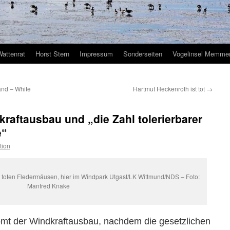
Wattenrat
Horst Stern
Impressum
Sonderseiten
Vogelinsel Memmer
and – White
Hartmut Heckenroth ist tot
→
kraftausbau und „die Zahl tolerierbarer
e“
tion
 toten Fledermäusen, hier im Windpark Utgast/LK Wittmund/NDS – Foto:
Manfred Knake
omt der Windkraftausbau, nachdem die gesetzlichen