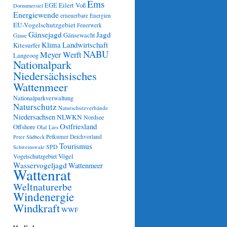
Ems
Eilert Voß
EGE
Dornumersiel
Energiewende
erneuerbare Energien
EU-Vogelschutzgebiet
Feuerwerk
Gänsejagd
Jagd
Gänsewacht
Gänse
Klima
Landwirtschaft
Kitesurfer
NABU
Meyer Werft
Langeoog
Nationalpark
Niedersächsisches
Wattenmeer
Nationalparkverwaltung
Naturschutz
Naturschutzverbände
Niedersachsen
NLWKN
Nordsee
Ostfriesland
Offshore
Olaf Lies
Petkumer Deichvorland
Peter Südbeck
Tourismus
SPD
Schweinswale
Vögel
Vogelschutzgebiet
Wasservogeljagd
Wattenmeer
Wattenrat
Weltnaturerbe
Windenergie
Windkraft
WWF