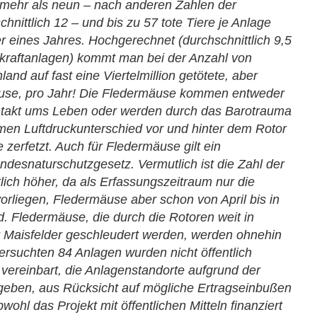
ch mehr als neun – nach anderen Zahlen der
hnittlich 12 – und bis zu 57 tote Tiere je Anlage
 eines Jahres. Hochgerechnet (durchschnittlich 9,5
raftanlagen) kommt man bei der Anzahl von
and auf fast eine Viertelmillion getötete, aber
äuse, pro Jahr! Die Fledermäuse kommen entweder
ntakt ums Leben oder werden durch das Barotrauma
men Luftdruckunterschied vor und hinter dem Rotor
 zerfetzt. Auch für Fledermäuse gilt ein
desnaturschutzgesetz. Vermutlich ist die Zahl der
lich höher, da als Erfassungszeitraum nur die
orliegen, Fledermäuse aber schon von April bis in
d. Fledermäuse, die durch die Rotoren weit in
 Maisfelder geschleudert werden, werden ohnehin
rsuchten 84 Anlagen wurden nicht öffentlich
ereinbart, die Anlagenstandorte aufgrund der
geben, aus Rücksicht auf mögliche Ertragseinbußen
bwohl das Projekt mit öffentlichen Mitteln finanziert