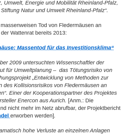
z, Umwelt, Energie und Mobilität Rheinland-Pfalz,
 Stiftung Natur und Umwelt Rheinland-Pfalz“.
en massenweisen Tod von Fledermäusen an
 der Wattenrat bereits 2013:
äuse: Massentod für das Investitionsklima“
er 2009 untersuchten Wissenschaftler der
itut für Umweltplanung – das Tötungsrisiko von
hungsprojekt „Entwicklung von Methoden zur
 des Kollisionsrisikos von Fledermäusen an
“. Einer der Kooperationspartner des Projektes
steller Enercon aus Aurich.
[Anm.: Die
d nicht mehr im Netz abrufbar, d
er
Projektbericht
ndel
erworben werden]
.
amatisch hohe Verluste an einzelnen Anlagen