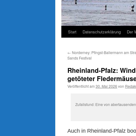
Start
Datenschutzerklärung
Der 
←
Norderney: Pfingst-Ballermann am Str
Sands Festival
Rheinland-Pfalz: Wind
getöteter Fledermäus
Veröffentlicht am
30. Mai 2026
von
Redak
Zufallsfund: Eine von abertausenden
Auch in Rheinland-Pfalz bo