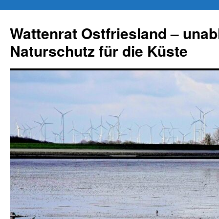
Zum
Inhalt
Wattenrat Ostfriesland – una
springen
Naturschutz für die Küste