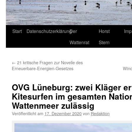
Start
Datenschutzerklärung
Der
Horst
Imp
Wattenrat
Stern
←
21 kritische Fragen zur Novelle des
Erneuerbare-Energien-Gesetzes
Wind
OVG Lüneburg: zwei Kläger erf
Kitesurfen im gesamten Natio
Wattenmeer zulässig
Veröffentlicht am
17. Dezember 2020
von
Redaktion