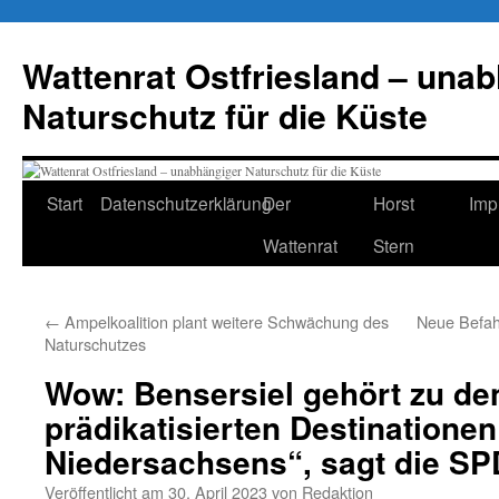
Zum
Inhalt
Wattenrat Ostfriesland – una
springen
Naturschutz für die Küste
Start
Datenschutzerklärung
Der
Horst
Imp
Wattenrat
Stern
←
Ampelkoalition plant weitere Schwächung des
Neue Befah
Naturschutzes
Wow: Bensersiel gehört zu de
prädikatisierten Destinationen
Niedersachsens“, sagt die SP
Veröffentlicht am
30. April 2023
von
Redaktion