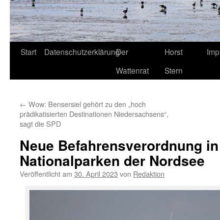
Start
Datenschutzerklärung
Der
Horst
Imp
Wattenrat
Stern
←
Wow: Bensersiel gehört zu den „hoch
prädikatisierten Destinationen Niedersachsens“,
sagt die SPD
Neue Befahrensverordnung in
Nationalparken der Nordsee
Veröffentlicht am
30. April 2023
von
Redaktion