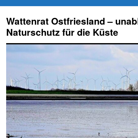
Zum
Inhalt
Wattenrat Ostfriesland – una
springen
Naturschutz für die Küste