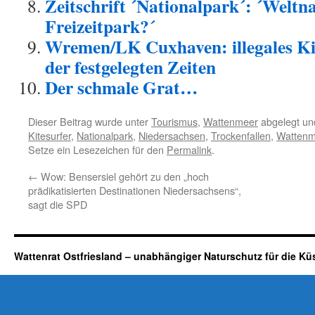
Zeitschrift ´Nationalpark´: ´Weltn
Freizeitpark?´
Wremen/LK Cuxhaven: illegales Ki
der festgelegten Zeiten
Der schmale Grat…
Dieser Beitrag wurde unter
Tourismus
,
Wattenmeer
abgelegt un
Kitesurfer
,
Nationalpark
,
Niedersachsen
,
Trockenfallen
,
Wattenm
Setze ein Lesezeichen für den
Permalink
.
←
Wow: Bensersiel gehört zu den „hoch
prädikatisierten Destinationen Niedersachsens“,
sagt die SPD
Wattenrat Ostfriesland – unabhängiger Naturschutz für die Kü