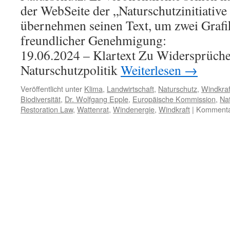
der WebSeite der „Naturschutzinitiative
übernehmen seinen Text, um zwei Grafik
freundlicher Genehmigung:
19.06.2024 – Klartext Zu Widersprüche
Naturschutzpolitik
Weiterlesen
→
Veröffentlicht unter
Klima
,
Landwirtschaft
,
Naturschutz
,
Windkraf
Biodiversität
,
Dr. Wolfgang Epple
,
Europäische Kommission
,
Na
Restoration Law
,
Wattenrat
,
Windenergie
,
Windkraft
|
Kommentar