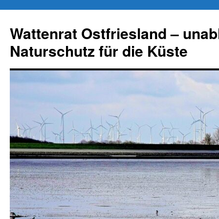
Zum
Inhalt
Wattenrat Ostfriesland – una
springen
Naturschutz für die Küste